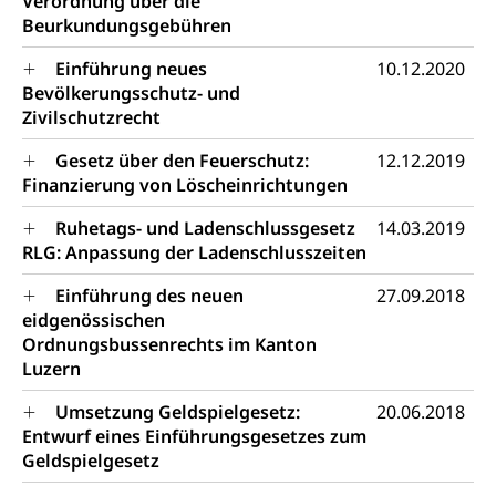
Verordnung über die
Beurkundungsgebühren
Abfall
Einführung neues
10.12.2020
Abfallentsorgung, Kehrichtabfuhr, Müllabfuhr
Bevölkerungsschutz- und
Zivilschutzrecht
Abfall und Entsorgung
Boden, Natur und Landschaft
Gemeindeverbände für Abfallentsorgung
Bodenschutz, Landschaftsschutz, Gewässerschutz,
Gesetz über den Feuerschutz:
12.12.2019
Naturschutz, Umweltschutz
Finanzierung von Löscheinrichtungen
Natur (Dienststelle Landwirtschaft und
Chemie und Gifte
Ruhetags- und Ladenschlussgesetz
14.03.2019
Wald)
RLG: Anpassung der Ladenschlusszeiten
Giftabfälle, Giftmüll, Schadstoffe, Giftstoffe, Störfall
Natur- und Lanschaftsschutz (GEO-Portal
Einführung des neuen
27.09.2018
Sonderabfälle und Gifte (Umweltberatung
rawi)
Eigentum
eidgenössischen
Luzern)
Ordnungsbussenrechts im Kanton
Boden
Liegenschaft, Immobilie, Grundstück
Luzern
ÖREB-Kataster
Energie
Umsetzung Geldspielgesetz:
20.06.2018
Grundeigentümerabfrage
Strom, Energieversorgung, Stromversorgung,
Entwurf eines Einführungsgesetzes zum
Energieverbrauch, Stromverbrauch, Energiequelle,
Geldspielgesetz
Windenergie, Wasserkraft, Sonnenenergie, fossile