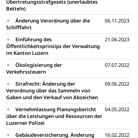
Übertretungsstrafgesetz (unerlaubtes
Kosten im Zivilprozess
Schlichtungsbehörde Gleichstellung
Betteln)
Bankrott, Schulden, Zahlungsunfähigkeit, Pfändung
Änderung Verordnung über die
06.11.2023
Schulden (gruezi.lu.ch)
Demokratie
Schifffahrt
Betreibungsämter
Regierungsform, Stimm- und Wahlrecht,
Stimmrecht, Abstimmungen, Wahlen, politische
Einführung des
21.06.2023
Betreibungsverfahren
Parteien, Grundfreiheiten, Pluralismus
Öffentlichkeitsprinzips der Verwaltung
Konkursämter
im Kanton Luzern
Volksrechte
Kantonale Steuern
Ökologisierung der
07.07.2022
Finanzausgleich, Einkommenssteuer, Kopfsteuer,
Verkehrssteuern
Personalsteuer, Haushaltssteuer, Vermögenssteuer,
Verrechnungssteuer, Quellensteuer,
Strafrecht: Änderung der
09.06.2022
Grundstückgewinnsteuer, Liegenschaftssteuer,
Verordnung über das Sammeln von
Handänderungssteuer, Grundsteuer, Kirchensteuer,
Gewerbesteuer, Vergnügungssteuer,
Gaben und den Verkauf von Abzeichen
Reklameplakatsteuer, Verkehrssteuer,
Erbschaftssteuer, Schenkungssteuer, Gewinn- und
Vernehmlassung Planungsbericht
04.05.2022
Kapitalsteuer
über die Leistungen und Ressourcen der
Luzerner Polizei
Steuern (Dienststelle)
Ombudsstellen
Gebäudeversicherung. Änderung
16.02.2022
Vermittler, Vermittlungsstelle, Schlichtungsstelle,