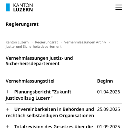
Militär, Militärdienst, Militärdienstpflicht,
Wehrpflicht, Berufssoldat, Militärdienstverweigerer,
Na
Dienstverweigerer, Militärdienstverweigerung,
Wehrpflichtersatz, Wehrpflichtersatzabgabe
Regierungsrat
Militär
Bevölkerungsschutz
Schweizer Armee
Katastrophenschutz, Katastrophenhilfe, Polizei,
Kanton Luzern
Regierungsrat
Vernehmlassungen Archiv
Feuerwehr, Gesundheitswesen, technische Betriebe,
Justiz- und Sicherheitsdepartement
Erwerbsausfallentschädigung (WAS Luzern)
Alarmierung, Sirenentest
Vernehmlassungen Justiz- und
Kantonaler Führungsstab
Sicherheitsdepartement
Polizei
Ordnungskräfte, Sicherheit, öffentliche Ordnung
Vernehmlassungstitel
Beginn
Polizei
Versorgung
Planungsbericht "Zukunft
01.04.2026
Vorratshaltung, Vorrat
Justizvollzug Luzern"
Wasserversorgung
Waffen
Unvereinbarkeiten in Behörden und
25.09.2025
rechtlich selbständigen Organisationen
Waffenerwerbsschein, Waffenschein, Waffenbüro,
Waffentragen, Selbstverteidigung
Totalrevision des Gesetzes über die
01.09.2025