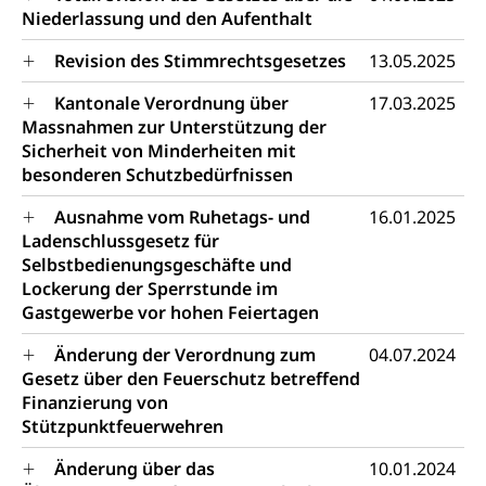
Niederlassung und den Aufenthalt
Waffen, Sprengstoffe und Pyrotechnik
Zivildienst
Revision des Stimmrechtsgesetzes
13.05.2025
Militärdienst
Kantonale Verordnung über
17.03.2025
Bundesamt für Zivildienst ZIVI
Zivilschutz
Massnahmen zur Unterstützung der
Erwerbsausfallentschädigung (WAS Luzern)
Schutzdienstpflicht, Schutzraum,
Sicherheit von Minderheiten mit
Schutzraumbaupflicht
besonderen Schutzbedürfnissen
Zivilschutz
Ausnahme vom Ruhetags- und
16.01.2025
Ladenschlussgesetz für
Staat und Recht
Selbstbedienungsgeschäfte und
Lockerung der Sperrstunde im
Gastgewerbe vor hohen Feiertagen
Gleichstellung von Frau und Mann
Diskriminierung, Gleichstellungsbüro, Mobbing
Änderung der Verordnung zum
04.07.2024
Gesetz über den Feuerschutz betreffend
Gleichstellung aller Geschlechter und
Zivilverfahren
Finanzierung von
Lebensformen
Stützpunktfeuerwehren
Zivilrecht, Zivilrechtspflege, Gerichtsverfahren
Gleichstellung Menschen mit
Änderung über das
10.01.2024
Bezirksgerichte: Aufgaben und Verfahren
Behinderungen
Betreibung und Konkurs