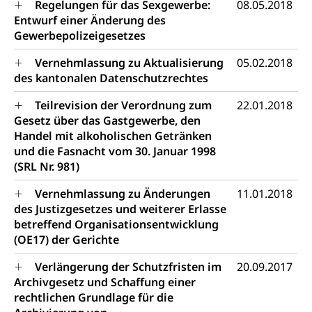
Energie, erneuerbare Energie, Biomasse
Regelungen für das Sexgewerbe:
08.05.2018
Entwurf einer Änderung des
Energiefachstellenkonferenz Zentralschweiz
Grundbuch
Gewerbepolizeigesetzes
Grundbucheintrag, Grundbuchamt,
Vernehmlassung zu Aktualisierung
05.02.2018
Grundeigentum, Grundstück
des kantonalen Datenschutzrechtes
Grundbuch
Luft und Klima
Teilrevision der Verordnung zum
22.01.2018
Gesetz über das Gastgewerbe, den
Grundbuchplan mit Eigentümerabfrage
Luftreinhaltung, Luftverschmutzung, Klimaschutz,
Klimaveränderung, Treibhauseffekt
Handel mit alkoholischen Getränken
(Geoportal)
und die Fasnacht vom 30. Januar 1998
Atmosphäre, Luft, Klima (Geoportal)
Raumplanung
(SRL Nr. 981)
Klima
Raumplan, Nutzungsplan
Vernehmlassung zu Änderungen
11.01.2018
des Justizgesetzes und weiterer Erlasse
Raumdatenpool
betreffend Organisationsentwicklung
(OE17) der Gerichte
Richtplanung Kanton Luzern (ARE)
Raum und Wirtschaft rawi
Verlängerung der Schutzfristen im
20.09.2017
Archivgesetz und Schaffung einer
rechtlichen Grundlage für die