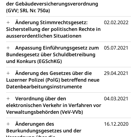
der Gebäudeversicherungsverordnung
Vermittlung, Schlichtung, Mediation
(GVV; SRL Nr. 750a)
Umgang mit Beschwerden (Volksschulen)
Rassismus
Änderung Stimmrechtsgesetz:
02.02.2022
Sicherstellung der politischen Rechte in
Beschwerde Strassenverkehrsamt
Diskriminierung, Fremdenfeindlichkeit,
Gleichberechtigung
ausserordentlichen Situationen
Beschwerdestelle Spitäler
Anpassung Einführungsgesetz zum
05.07.2021
Anlaufstelle Schutz vor Diskriminierung
Strafregister und Strafverfahren
Schlichtungsstelle SEG
Bundesgesetz über Schuldbetreibung
(fabia)
Strafrecht, Strafrechtspflege, Gerichtsverfahren,
und Konkurs (EGSchKG)
Strafregistereintrag, Strafregisterauszug,
Schutz vor Diskriminierung
Kriminalität
Änderung des Gesetzes über die
29.04.2021
Luzerner Polizei (PolG) betreffend neue
Strafverfahren Staatsanwaltschaft
Vormundschaft
Datenbearbeitungsinstrumente
Strafregisterauszug bestellen (EJPD)
Vormund, Amtsvormund, Mündel,
Verordnung über den
04.03.2021
Vormundschaftsbehörde, Kindesschutz,
elektronischen Verkehr in Verfahren vor
Jugendschutz
Verwaltungsbehörden (VeV-VVb)
Kindes- und Erwachsenenschutz KESB
Änderungen des
16.12.2020
Kindes- und Erwachsenenschutzbehörden im
Beurkundungsgesetzes und der
Umwelt und Bauen
Kanton Luzern