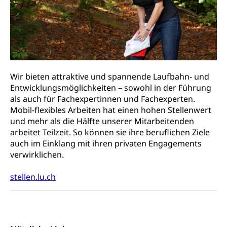
Pensionskasse, erste Säule, zweite Säule, dritte
Säule, Hilflosenentschädigung,
Ergänzungsleistungen, Altersvorsorge,
Todesfallversicherung
Hilfslosenentschädigung (WAS Luzern)
Behinderung
AHV-Hinterlassenenrente (WAS Luzern)
Körperbehinderung, körperliche Behinderung,
Wir bieten attraktive und spannende Laufbahn- und
geistige Behinderung, psychische Behinderung,
AHV-Beiträge (WAS Luzern)
Entwicklungsmöglichkeiten – sowohl in der Führung
Erwerbsunfähigkeit, Behinderte
als auch für Fachexpertinnen und Fachexperten.
Informationsstelle AHV/IV
Mobil-flexibles Arbeiten hat einen hohen Stellenwert
Inklusion im Sport
und mehr als die Hälfte unserer Mitarbeitenden
Ergänzungsleistungen (EL) (WAS Luzern)
Menschen mit Behinderungen
arbeitet Teilzeit. So können sie ihre beruflichen Ziele
Kultur und Medien
AHV-Altersrente (WAS Luzern)
auch im Einklang mit ihren privaten Engagements
verwirklichen.
IV-Leistungen (WAS Luzern)
Archive und Bibliotheken
Bücher, Bundesarchiv, Landesbibliothek
stellen.lu.ch
Staatsarchiv Luzern
Kulturelle Einrichtungen
Zentral- und Hochschulbibliothek
Museen, Theater, Bibliotheken