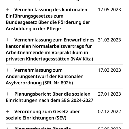
Archiv der Denkmalpflege
Dienststelle Kultur
Kulturförderung
Vernehmlassung des kantonalen
17.05.2023
Einführungsgesetzes zum
Kunst & Kultur (Luzern Tourismus)
Kulturpolitik, Sprachförderung, Denkmalpflege,
Bundesgesetz über die Förderung der
kulturelles Angebot, Kulturerbe, kulturelles Erbe,
Nachwuchsförderung, Vermittlung, Selektive
Ausbildung in der Pflege
Förderung, Kulturausschreibungen, Kulturpreis,
Werkbeitrag, Produktionsbeitrag, Recherche,
Vernehmlassung zum Entwurf eines
31.03.2023
Bildende Kunst, Angewandte Kunst, Theater/Tanz,
kantonalen Normalarbeitsvertrags für
Musik, Entwicklung, Programmbeiträge,
Arbeitnehmende im Vorpraktikum in
Filmförderung, Regionale Förderfonds,
privaten Kindertagesstätten (NAV Kita)
Werkankäufe, Kunstankäufe, Kunst und Bau, Schule
und Kultur, Kulturgesuche, Kulturvermittlung
Vernehmlassung zum
17.03.2023
Änderungsentwurf der Kantonalen
Kulturförderung und Vermittlung
Asylverordnung (SRL Nr. 892b)
Angebote für Schulklassen
Mobilität
Planungsbericht über die sozialen
27.01.2023
Zentralschweizer Filmförderung
Einrichtungen nach dem SEG 2024-2027
Schiene und öffentlicher Verkehr
Verordnung zum Gesetz über
07.12.2022
Schienenverkehr, Zugverkehr, Bahnverkehr,
soziale Einrichtungen (SEV)
Transportmittel, öffentlicher Verkehr