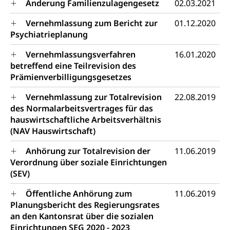
Änderung Familienzulagengesetz
02.03.2021
Adoptivkind, Adoptiveltern, Adoptionsvermittlung,
Adoptionsverfahren, elterliche Gewalt, elterliche
Vernehmlassung zum Bericht zur
01.12.2020
Sorge
Psychiatrieplanung
Adoption
Aufenthaltsbewilligungen
Vernehmlassungsverfahren
16.01.2020
betreffend eine Teilrevision des
Niederlassungsbewilligung, Aufenthalt,
Prämienverbilligungsgesetzes
Niederlassung, Wohnsitz
Vernehmlassung zur Totalrevision
22.08.2019
Amt für Migration
Ausweise und Bescheinigungen
des Normalarbeitsvertrages für das
Reisepass, Identitätskarte, Visum, Geburtsurkunde
hauswirtschaftliche Arbeitsverhältnis
(NAV Hauswirtschaft)
Jagdausweis, Fischereiausweis
Einbürgerung
Anhörung zur Totalrevision der
11.06.2019
Strafregisterauszug bestellen
Nationalität, Staatsangehörigkeit,
Verordnung über soziale Einrichtungen
Staatsbürgerschaft, Bürgerrecht, Erwerb des
Waffen, Sprengstoffe und Pyrotechnik
(SEV)
Bürgerrechts, Verlust des Bürgerrechts,
Einbürgerungsverfahren
Reisepass, Identitätskarte
Öffentliche Anhörung zum
11.06.2019
Planungsbericht des Regierungsrates
Einbürgerungen
Geburt
Strassenverkehrsamt (Führerausweis,
an den Kantonsrat über die sozialen
Fahrzeugausweis)
Geburtsurkunde, Geburtsschein, Geburtsanzeige
Einrichtungen SEG 2020 - 2023