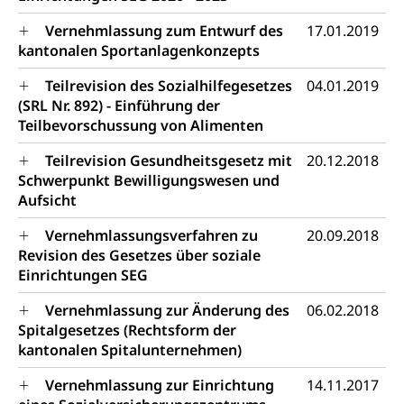
Namensänderungen
Familienzulagen (WAS Luzern)
Kinder und Jugendliche
Vernehmlassung zum Entwurf des
17.01.2019
kantonalen Sportanlagenkonzepts
Schwangerschaft / Geburt (gruezi.lu.ch)
Mündigkeit, Kindesschutz, Jugendschutz
Teilrevision des Sozialhilfegesetzes
04.01.2019
Kinder- und Jugendförderung
Pflege / Pflegeheim
(SRL Nr. 892) - Einführung der
Teilbevorschussung von Alimenten
Psychische Gesundheit
Hauspflege, spitalexterne Pflege, Spitex
IV für Kinder und Jugendliche (WAS Luzern)
Teilrevision Gesundheitsgesetz mit
20.12.2018
Betreuende Angehörige
Religion
Schwerpunkt Bewilligungswesen und
Pflegeheimliste und freie Pflegeplätze
Kirche, Gottesdienst, Seelsorge,
Aufsicht
Religionsgemeinschaft
Betreuung von Angehörigen (WAS Luzern)
Vernehmlassungsverfahren zu
20.09.2018
Religionsvielfalt Im Kanton Luzern (unilu)
Revision des Gesetzes über soziale
Sport
Einrichtungen SEG
Religion (gruezi.lu.ch)
Freizeitaktivitäten, Schulsport, Spitzensport,
Breitensport, Jugend und Sport, Sportanlagen
Vernehmlassung zur Änderung des
06.02.2018
Spitalgesetzes (Rechtsform der
Olympiateam Kanton Luzern
Tiere
kantonalen Spitalunternehmen)
Offene Sporthallen
Haustiere, Heimtiere, Wildtiere, Veterinärmedizin,
Vernehmlassung zur Einrichtung
14.11.2017
Tiermedizin, Tierarzt, Tierschutz, Jagd, Fischerei,
Gesundheitsförderung