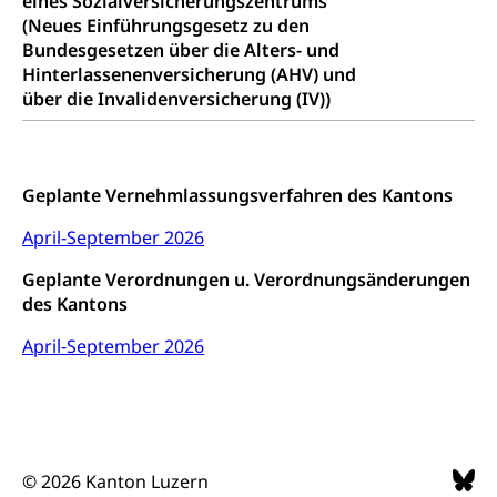
eines Sozialversicherungszentrums
Viehzucht
(Neues Einführungsgesetz zu den
Jugend+Sport
Tierschutz
Bundesgesetzen über die Alters- und
Todesfall
Freiwilliger Schulsport
Hinterlassenenversicherung (AHV) und
Hobbytierhaltung und Bienen
Bestattung, Beerdigung, Testament, Erbrecht,
über die Invalidenversicherung (IV))
Erbschaft, Todesschein, Todesanzeige,
Sportförderung
Veterinärdienst
Zivilstandsamt, Erben, Erbenliste
Wildtiere
Ärztliche Todesbescheinigung
Geplante Vernehmlassungsverfahren des Kantons
Halten von Wildtieren
Sicherheit
April-September 2026
Haltung Heimtiere
Hunde
Geplante Verordnungen u. Verordnungsänderungen
Armee
des Kantons
Militär, Militärdienst, Militärdienstpflicht,
Wehrpflicht, Berufssoldat, Militärdienstverweigerer,
April-September 2026
Dienstverweigerer, Militärdienstverweigerung,
Wehrpflichtersatz, Wehrpflichtersatzabgabe
Militär
Bevölkerungsschutz
Schweizer Armee
Katastrophenschutz, Katastrophenhilfe, Polizei,
© 2026 Kanton Luzern
Feuerwehr, Gesundheitswesen, technische Betriebe,