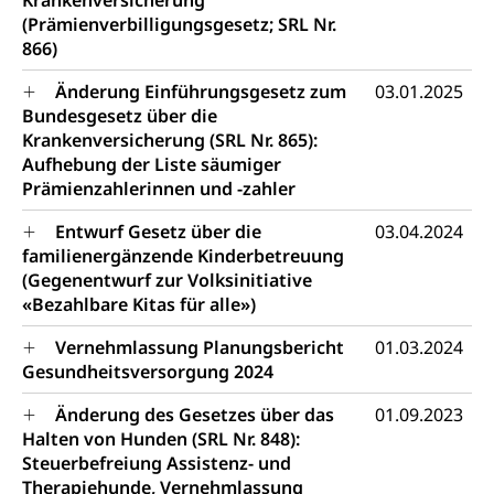
Krankenversicherung
Pensionskasse, erste Säule, zweite Säule, dritte
(Prämienverbilligungsgesetz; SRL Nr.
Säule, Hilflosenentschädigung,
866)
Ergänzungsleistungen, Altersvorsorge,
Todesfallversicherung
Änderung Einführungsgesetz zum
03.01.2025
Bundesgesetz über die
Hilfslosenentschädigung (WAS Luzern)
Behinderung
Krankenversicherung (SRL Nr. 865):
AHV-Hinterlassenenrente (WAS Luzern)
Körperbehinderung, körperliche Behinderung,
Aufhebung der Liste säumiger
geistige Behinderung, psychische Behinderung,
Prämienzahlerinnen und -zahler
AHV-Beiträge (WAS Luzern)
Erwerbsunfähigkeit, Behinderte
Entwurf Gesetz über die
03.04.2024
Informationsstelle AHV/IV
Inklusion im Sport
familienergänzende Kinderbetreuung
Ergänzungsleistungen (EL) (WAS Luzern)
(Gegenentwurf zur Volksinitiative
Menschen mit Behinderungen
Kultur und Medien
«Bezahlbare Kitas für alle»)
AHV-Altersrente (WAS Luzern)
Vernehmlassung Planungsbericht
01.03.2024
IV-Leistungen (WAS Luzern)
Archive und Bibliotheken
Gesundheitsversorgung 2024
Bücher, Bundesarchiv, Landesbibliothek
Änderung des Gesetzes über das
01.09.2023
Staatsarchiv Luzern
Kulturelle Einrichtungen
Halten von Hunden (SRL Nr. 848):
Steuerbefreiung Assistenz- und
Zentral- und Hochschulbibliothek
Museen, Theater, Bibliotheken
Therapiehunde, Vernehmlassung