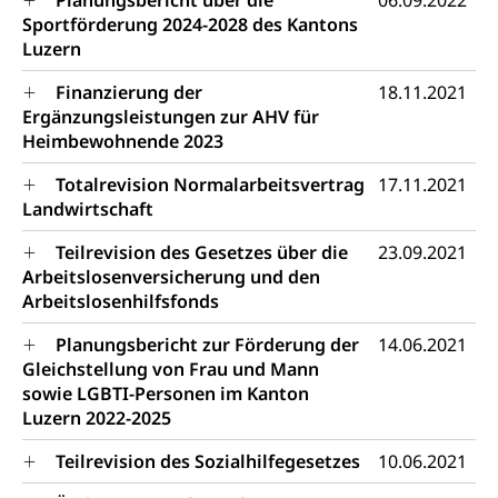
Planungsbericht über die
06.09.2022
Verkehrsverbund Luzern VVL
Schifffahrt
Sportförderung 2024-2028 des Kantons
Luzern
Öffentlicher Verkehr Luzern Mobil
Schiffsverkehr, Binnenschifffahrt, Seeschifffahrt,
Flussschifffahrt
Finanzierung der
18.11.2021
Ergänzungsleistungen zur AHV für
Schifffahrt (Strassenverkehrsamt)
Strasse
Heimbewohnende 2023
Autoverkehr, Lastwagenverkehr, Schwerverkehr,
leistungsabhängige Schwerverkehrsabgabe,
Totalrevision Normalarbeitsvertrag
17.11.2021
Langsamverkehr, Transportmittel, Auto, Motorrad,
Landwirtschaft
Individualverkehr
Teilrevision des Gesetzes über die
23.09.2021
zentras (Betrieb und Unterhalt LU, OW, NW,
Arbeitslosenversicherung und den
ZG)
Arbeitslosenhilfsfonds
Persönliches
Strassenverkehrsamt
Planungsbericht zur Förderung der
14.06.2021
Verkehr und Infrastruktur vif
Gleichstellung von Frau und Mann
Zivilstand
sowie LGBTI-Personen im Kanton
Kantonsstrassen
Geburt, Heirat, Ehe, Partnerschaft, Tod,
Luzern 2022-2025
Zivilstandsamt, Zivilstandsregiste
Teilrevision des Sozialhilfegesetzes
10.06.2021
Zivilstandswesen
Adoption