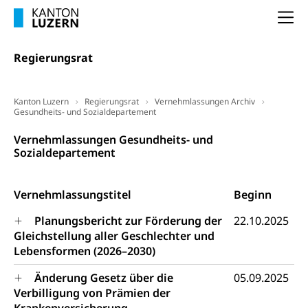
Kantonales Tabakpräventionsprogramm
Sozialversicherungen, Sozialpolitik,
Na
Arbeitslosenversicherung,
Gesundheitsförderung
Mutterschaftsversicherung, Krankenversicherung,
Unfallversicherung, Invalidenversicherung,
Regierungsrat
Prävention (Polizei)
Sozialhilfe
Suchtprävention
Kranken- und Unfallversicherung
Sucht und Drogen
Kanton Luzern
Regierungsrat
Vernehmlassungen Archiv
Gesundheitsversorgung
(gruezi.lu.ch)
Gesundheits- und Sozialdepartement
Drogenabhängigkeit, Drogensucht,
Medikamentenabhängigkeit,
Krankenversicherung (WAS Luzern)
Vernehmlassungen Gesundheits- und
Arzneimittelabhängigkeit, Suchtkrankheit,
Sozialdepartement
Existenzsicherung - Sozialhilfe
Drogenabhängige, Drogensüchtige,
Betäubungsmittel, Suchtmittel, Psychopharmaka
Soziales und Gesellschaft (Dienststelle)
Vernehmlassungstitel
Beginn
Fachstelle Sucht Region Luzern
Gesundheitsversorgung
Opferhilfe
Planungsbericht zur Förderung der
22.10.2025
Drogen (Polizei)
Gesundheitsversorgung, Spital, Pflegeinitiative,
Arbeitslosenversicherung (WAS Luzern)
Gleichstellung aller Geschlechter und
Ambulant vor stationär, AVOS, Patientendossier
Sucht
Lebensformen (2026–2030)
Invalidenversicherung (WAS Luzern)
Gesundheitsversorgung
AHV / IV
Soziale Sicherheit
Änderung Gesetz über die
05.09.2025
Altersrente, Invalidenrente, Witwenrente,
Verbilligung von Prämien der
Sozialversicherung, Vorsorgeeinrichtung,