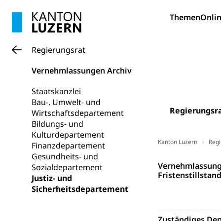
Bildung und Fo
Themen
Onlin
Wissenschaft
Forschungsförde
Regierungsrat
Pilotprojekt
Erwachsenenb
Vernehmlassungen Archiv
Umschulung, zwe
Grundkompetenze
Staatskanzlei
Bau-, Umwelt- und
Erwachsene
Berufliche Gr
Regierungsr
Wirtschaftsdepartement
Bildungs- und
Fachperson B
Lehre, Berufsfac
Kulturdepartement
Allgemeinbil
Kanton Luzern
Regi
Finanzdepartement
Gesundheits- und
Schulen und 
Hochschule F
Bildung & Be
Regierungsrat
Vernehmlassung 
Sozialdepartement
Fremdsprache
Studium, Hochsc
Fristenstillsta
Berufsabschl
Justiz- und
Sicherheitsdepartement
Information
Campus Hor
Mittelschulen
Berufslehre (
Pädagogische
Gymnasium, Hand
Zuständiges De
Informatikmitte