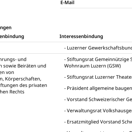
E-Mail
behörde Gleichstellung
rechtspflege, Gerichtsverfahren
hte: Aufgaben und Verfahren
Kosten im Zivilprozess
nd Konkurs
ungen
den, Zahlungsunfähigkeit, Pfändung
senbindung
Interessenbindung
ezi.lu.ch)
Betreibungsämter
Betreibungsverfahren
Luzerner Gewerkschaftsbun
 Stimm- und Wahlrecht, Stimmrecht, Abstimmungen, Wahlen, politi
ührungs- und
Stiftungsrat Gemeinnützige S
n sowie Beiräten und
Wohnraum Luzern (GSW)
uern
en von
, Einkommenssteuer, Kopfsteuer, Personalsteuer, Haushaltssteuer,
Stiftungsrat Luzerner Theate
, Körperschaften,
nsteuer, Liegenschaftssteuer, Handänderungssteuer, Grundsteuer
iftungen des privaten
euer, Verkehrssteuer, Erbschaftssteuer, Schenkungssteuer, Gewinn
Präsident allgemeine baugen
chen Rechts
ststelle)
Vorstand Schweizerischer G
n
ittlungsstelle, Schlichtungsstelle, Vermittlung, Schlichtung, Mediat
Verwaltungsrat Volkshausge
Ersatzmitglied Vorstand Sch
Beschwerden (Volksschulen)
Beschwerde Strassenverk