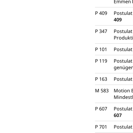
Emmen
P 409
Postulat
409
P 347
Postulat
Produkt
P 101
Postulat
P 119
Postulat
genügen
P 163
Postulat
M 583
Motion B
Mindest
P 607
Postulat
607
P 701
Postula