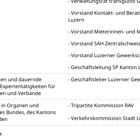
stelle SEG
, Fremdenfeindlichkeit, Gleichberechtigung
Verwaltungsrat transgusto G
Vorstand Kontakt- und Beratu
Schutz vor Diskriminierung (fabia)
Schutz vor Diskrimin
und Strafverfahren
Luzern
frechtspflege, Gerichtsverfahren, Strafregistereintrag, Strafregiste
Vorstand Mieterinnen- und M
en Staatsanwaltschaft
Strafregisterauszug bestellen (EJ
t
Vorstand SAH Zentralschwei
ormund, Mündel, Vormundschaftsbehörde, Kindesschutz, Jugend
Vorstand Luzerner Gewerks
 Erwachsenenschutz KESB
Kindes- und Erwachsenenschu
Geschäftsleitung SP Kanton 
uen
nen und dauernde
Geschäftsleiter Luzerner Ge
Expertentätigkeiten für
pen und Verbände
g, Kehrichtabfuhr, Müllabfuhr
n in Organen und
Tripartite Kommission RAV
s Bundes, des Kantons
ntsorgung
Gemeindeverbände für Abfallentsorgung
und Landschaft
Verkehrskommission Stadt L
den
ndschaftsschutz, Gewässerschutz, Naturschutz, Umweltschutz
n
tstelle Landwirtschaft und Wald)
Natur- und Lanschafts
fte