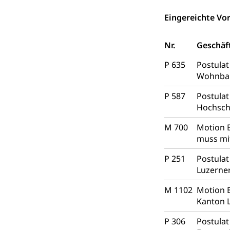
Raumdatenp
Eingereichte Vor
Nr.
Geschäf
P 635
Postulat
Wohnba
P 587
Postulat
Hochsch
M 700
Motion 
muss mi
P 251
Postulat
Luzerne
M 1102
Motion B
Kanton 
P 306
Postulat