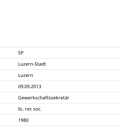
ng
SP
uzern)
Luzern-Stadt
Luzern
09.09.2013
Gewerkschaftssekretär
lic. rer. soc.
1980
 Menschen mit Behinderungen