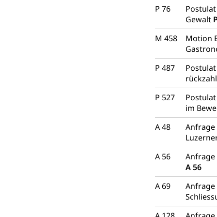
P 76
Postulat
Gewalt
P
M 458
Motion B
Gastro
P 487
Postulat
rückzah
P 527
Postulat
im Bewe
A 48
Anfrage
Luzerne
A 56
Anfrage 
A 56
A 69
Anfrage
Schliess
A 128
Anfrage