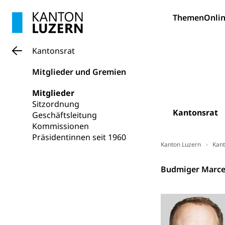
Hunde
Bestattung, Beer
Themen
Onlin
Ärztliche To
Kantonsrat
Sicherheit
Mitglieder und Gremien
Armee
Mitglieder
Militär, Militärd
Sitzordnung
Wehrpflichtersa
Kantonsrat
Geschäftsleitung
Kommissionen
Militär
Sch
Bevölkerungs
Präsidentinnen seit 1960
Kanton Luzern
Kant
Katastrophenschu
Kantonsrat
Kantonaler 
Polizei
Budmiger Marce
Ordnungskräfte,
Polizei
Versorgung
Vorratshaltung, 