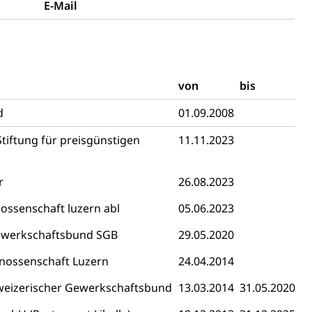
E-Mail
von
bis
Konkursämter
d
01.09.2008
sche Parteien, Grundfreiheiten, Pluralismus
tiftung für preisgünstigen
11.11.2023
 Vermögenssteuer, Verrechnungssteuer, Quellensteuer,
r
26.08.2023
, Kirchensteuer, Gewerbesteuer, Vergnügungssteuer,
- und Kapitalsteuer
ossenschaft luzern abl
05.06.2023
ewerkschaftsbund SGB
29.05.2020
ion
nossenschaft Luzern
24.04.2014
weizerischer Gewerkschaftsbund
13.03.2014
31.05.2020
ehrsamt
Beschwerdestelle Spitäler