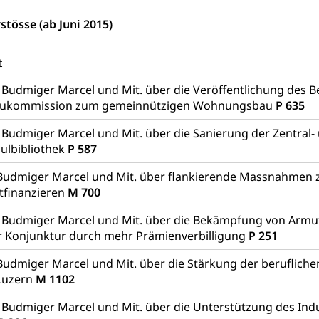
ool
Richtplanung Kanton Luzern (ARE)
Raum und Wirts
stösse (ab Juni 2015)
t
 Budmiger Marcel und Mit. über die Veröffentlichung des B
ukommission zum gemeinnützigen Wohnungsbau
P 635
 Budmiger Marcel und Mit. über die Sanierung der Zentral-
ulbibliothek
P 587
Budmiger Marcel und Mit. über flankierende Massnahmen 
tfinanzieren
M 700
 Budmiger Marcel und Mit. über die Bekämpfung von Armut
r Konjunktur durch mehr Prämienverbilligung
P 251
udmiger Marcel und Mit. über die Stärkung der beruflich
Luzern
M 1102
 Budmiger Marcel und Mit. über die Unterstützung des Ind