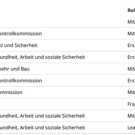
üll, Schadstoffe, Giftstoffe, Störfall
Rol
e und Gifte (Umweltberatung Luzern)
Mit
mmobilie, Grundstück
Kontrollkommission
Mit
er
Grundeigentümerabfrage
z und Sicherheit
Ers
ersorgung, Stromversorgung, Energieverbrauch, Stromverbrauch, 
dheit, Arbeit und soziale Sicherheit
Ers
 erneuerbare Energie, Biomasse
kehr und Bau
Mit
tellenkonferenz Zentralschweiz
Kontrollkommission
Ers
ag, Grundbuchamt, Grundeigentum, Grundstück
ommission
Mit
Grundbuchplan mit Eigentümerabfrage (Geoportal)
a
g
Fra
, Luftverschmutzung, Klimaschutz, Klimaveränderung, Treibhausef
dheit, Arbeit und soziale Sicherheit
Mit
Luft, Klima (Geoportal)
Klima
dheit, Arbeit und soziale Sicherheit
Lea
ungsplan