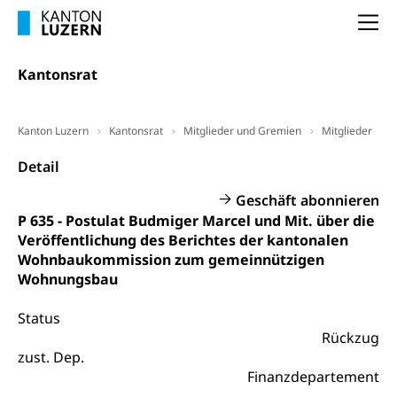
Frühpensionierung, Altersrente, berufliche
Vorsorge, Altersvorsorge
Handelsregister Luzern
Na
Dienststelle Steuern - Wissenswertes
AHV-Altersrente (WAS Luzern)
Kantonsrat
Selbständige (WAS Luzern)
LUPK - Luzerner Pensionskasse
Bildung und Forschung
Altersvorsorge (gruezi.lu.ch)
Kanton Luzern
Kantonsrat
Mitglieder und Gremien
Mitglieder
Wissenschaftsförderung
Detail
Forschungsförderung, Wissenschaftsmarketing,
Wissenschaft, Forschung, Entwicklung, Projekte
Geschäft abonnieren
P 635 - Postulat Budmiger Marcel und Mit. über die
Pilotprojekte Klima
Erwachsenenbildung und Weiterbildung
Veröffentlichung des Berichtes der kantonalen
Innovative Projekte Landwirtschaft und
Umschulung, zweiter Bildungsweg,
Wohnbaukommission zum gemeinnützigen
Nachdiplomstudium, Zusatzlehre, Höhere
Wald
Wohnungsbau
Berufsbildung, Berufsmatura nach Lehre,
Projektförderung Universität Luzern unilu
Neuorientierung, Grundkompetenzen,
Status
Berufsberatung, Standortbestimmung,
Rückzug
Studienberatung, Beratung und Unterstützung,
Berufsabschluss für Erwachsene
zust. Dep.
Finanzdepartement
Erwachsenenmatura
Berufliche Grundbildung