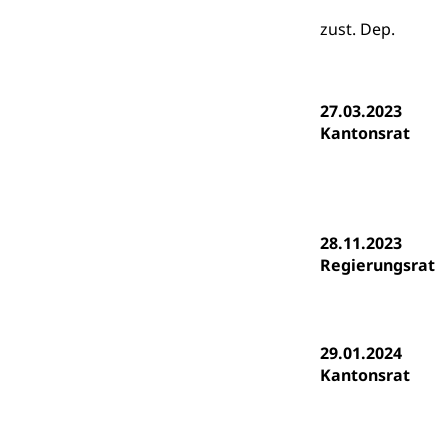
Psychomotorik, 
Gymnasien & 
zust. Dep.
Kantonale S
Stipendien un
Gesundheits
Sonderschul
Studienbeihilfe
27.03.2023
Heilpädagogi
Stipendien U
Kantonsrat
Universität
Fachstelle St
Technische Hoch
Hochschulbildung
Finanzielle 
Hochschule Luze
(Dachorganisati
28.11.2023
Regierungsrat
swissunivers
Vorschule
Kindergarten, Ki
Kinderbetre
29.01.2024
Kantonsrat
Frühe Förde
Gesundheit und 
Konsumenten