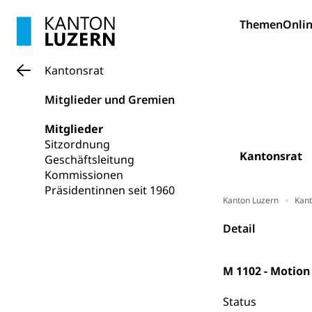
Pilotprojekt
Erwachsenenb
Themen
Onlin
Umschulung, zwe
Grundkompetenze
Kantonsrat
Erwachsene
Berufliche Gr
Mitglieder und Gremien
Fachperson B
Lehre, Berufsfac
Mitglieder
Allgemeinbil
Sitzordnung
Schulen und 
Hochschule F
Bildung & Be
Kantonsrat
Geschäftsleitung
Fremdsprache
Studium, Hochsc
Kommissionen
Berufsabschl
Präsidentinnen seit 1960
Information
Kanton Luzern
Kant
Campus Hor
Mittelschulen
Berufslehre (
Pädagogische
Gymnasium, Hand
Detail
Informatikmitte
Berufsmaturi
und Vollzeitsch
M 1102 - Motion
Berufsbildung
Obligatorische
Status
Fach- & Wirt
Schulpflicht, S