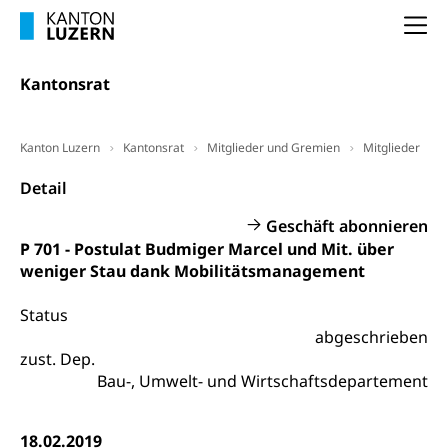
Arbeitslosenentschädigung (WAS Luzern)
Luzern
Frühpensionierung, Altersrente, berufliche
Na
Vorsorge, Altersvorsorge
Handelsregister Luzern
Dienststelle Steuern - Wissenswertes
Kantonsrat
AHV-Altersrente (WAS Luzern)
Selbständige (WAS Luzern)
LUPK - Luzerner Pensionskasse
Bildung und Forschung
Kanton Luzern
Kantonsrat
Mitglieder und Gremien
Mitglieder
Altersvorsorge (gruezi.lu.ch)
Wissenschaftsförderung
Detail
Forschungsförderung, Wissenschaftsmarketing,
Geschäft abonnieren
Wissenschaft, Forschung, Entwicklung, Projekte
P 701 - Postulat Budmiger Marcel und Mit. über
weniger Stau dank Mobilitätsmanagement
Pilotprojekte Klima
Erwachsenenbildung und Weiterbildung
Innovative Projekte Landwirtschaft und
Umschulung, zweiter Bildungsweg,
Status
Nachdiplomstudium, Zusatzlehre, Höhere
Wald
abgeschrieben
Berufsbildung, Berufsmatura nach Lehre,
zust. Dep.
Projektförderung Universität Luzern unilu
Neuorientierung, Grundkompetenzen,
Bau-, Umwelt- und Wirtschaftsdepartement
Berufsberatung, Standortbestimmung,
Studienberatung, Beratung und Unterstützung,
Berufsabschluss für Erwachsene
18.02.2019