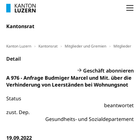
Selbständige (WAS Luzern)
LUPK - Luzerner Pensionskasse
Na
Bildung und Forschung
Altersvorsorge (gruezi.lu.ch)
Kantonsrat
Wissenschaftsförderung
Forschungsförderung, Wissenschaftsmarketing,
Wissenschaft, Forschung, Entwicklung, Projekte
Kanton Luzern
Kantonsrat
Mitglieder und Gremien
Mitglieder
Pilotprojekte Klima
Detail
Erwachsenenbildung und Weiterbildung
Innovative Projekte Landwirtschaft und
Umschulung, zweiter Bildungsweg,
Geschäft abonnieren
Nachdiplomstudium, Zusatzlehre, Höhere
Wald
A 976 - Anfrage Budmiger Marcel und Mit. über die
Berufsbildung, Berufsmatura nach Lehre,
Verhinderung von Leerständen bei Wohnungsnot
Projektförderung Universität Luzern unilu
Neuorientierung, Grundkompetenzen,
Berufsberatung, Standortbestimmung,
Status
Studienberatung, Beratung und Unterstützung,
Berufsabschluss für Erwachsene
beantwortet
zust. Dep.
Erwachsenenmatura
Berufliche Grundbildung
Gesundheits- und Sozialdepartement
Bildungsgutscheine Grundkompetenzen
Lehre, Berufsfachschule, Lehrbetrieb, Lehrvertrag,
Berufsberatung, Qualifikationsverfahren,
19.09.2022
Bildung & Berufsabschluss für Erwachsene