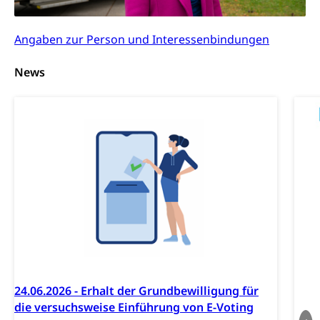
Hilfslosenentschädigung (WAS Luzern)
Behinderung
Angaben zur Person und Interessenbindungen
AHV-Hinterlassenenrente (WAS Luzern)
Körperbehinderung, körperliche Behinderung,
geistige Behinderung, psychische Behinderung,
AHV-Beiträge (WAS Luzern)
News
Erwerbsunfähigkeit, Behinderte
Informationsstelle AHV/IV
Inklusion im Sport
Ergänzungsleistungen (EL) (WAS Luzern)
Menschen mit Behinderungen
Kultur und Medien
AHV-Altersrente (WAS Luzern)
IV-Leistungen (WAS Luzern)
Archive und Bibliotheken
Bücher, Bundesarchiv, Landesbibliothek
Staatsarchiv Luzern
Kulturelle Einrichtungen
Zentral- und Hochschulbibliothek
Museen, Theater, Bibliotheken
Archiv der Denkmalpflege
Dienststelle Kultur
Kulturförderung
24.06.2026 - Erhalt der Grundbewilligung für
Kunst & Kultur (Luzern Tourismus)
Kulturpolitik, Sprachförderung, Denkmalpflege,
die versuchsweise Einführung von E-Voting
kulturelles Angebot, Kulturerbe, kulturelles Erbe,