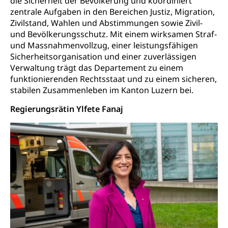
die Sicherheit der Bevölkerung und koordiniert
Prävention (Polizei)
Sozialhilfe
zentrale Aufgaben in den Bereichen Justiz, Migration,
Suchtprävention
Zivilstand, Wahlen und Abstimmungen sowie Zivil-
Kranken- und Unfallversicherung
Sucht und Drogen
und Bevölkerungsschutz. Mit einem wirksamen Straf-
Gesundheitsversorgung
(gruezi.lu.ch)
und Massnahmenvollzug, einer leistungsfähigen
Drogenabhängigkeit, Drogensucht,
Sicherheitsorganisation und einer zuverlässigen
Medikamentenabhängigkeit,
Krankenversicherung (WAS Luzern)
Verwaltung trägt das Departement zu einem
Arzneimittelabhängigkeit, Suchtkrankheit,
Existenzsicherung - Sozialhilfe
Drogenabhängige, Drogensüchtige,
funktionierenden Rechtsstaat und zu einem sicheren,
Betäubungsmittel, Suchtmittel, Psychopharmaka
stabilen Zusammenleben im Kanton Luzern bei.
Soziales und Gesellschaft (Dienststelle)
Fachstelle Sucht Region Luzern
Regierungsrätin Ylfete Fanaj
Gesundheitsversorgung
Opferhilfe
Drogen (Polizei)
Gesundheitsversorgung, Spital, Pflegeinitiative,
Arbeitslosenversicherung (WAS Luzern)
Ambulant vor stationär, AVOS, Patientendossier
Sucht
Invalidenversicherung (WAS Luzern)
Gesundheitsversorgung
AHV / IV
Soziale Sicherheit
Altersrente, Invalidenrente, Witwenrente,
Sozialversicherung, Vorsorgeeinrichtung,
Pensionskasse, erste Säule, zweite Säule, dritte
Säule, Hilflosenentschädigung,
Ergänzungsleistungen, Altersvorsorge,
Todesfallversicherung