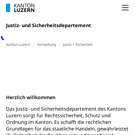
Lebensmittelkontrolle und
Krankenversicherung
Verbraucherschutz
Na
Unfallversicherung, Berufsunfallversicherung,
Krankheit, Unfall, Prämienverbilligung,
Krankenkasse
Justiz- und Sicherheitsdepartement
Krankenversicherung (WAS Luzern)
Lebensmittelsicherheit
Kanton Luzern
Verwaltung
Justiz + Sicherheit
Prämienverbilligung (WAS Luzern)
sichere Lebensmittel, Lebensmittelkontrolle,
Lebensmittelhygiene, Produktesicherheit
Obligatorische Krankenversicherung (WAS
Vernehmlassungen
Stellungnahmen
Luzern)
Trinkwasser
Prävention
Lotteriebeiträge
Wahlen und Abstimmungen
Kranken- und Unfallversicherung
Lebensmittel
Gesundheitsvorsorge, Wellness, Unfallverhütung,
Kontakt
Suchtprävention, Alkoholprävention,
Tabakprävention, Primärprävention,
Justiz-
Sekundärprävention, Tertiärprävention
Herzlich willkommen
und
Sicherheitsdepartement
Darmkrebsvorsorge
Soziale Sicherheit
Das Justiz- und Sicherheitsdepartement des Kantons
Luzern sorgt für Rechtssicherheit, Schutz und
Kantonales Tabakpräventionsprogramm
Sozialversicherungen, Sozialpolitik,
Ordnung im Kanton. Es schafft die rechtlichen
Arbeitslosenversicherung,
Gesundheitsförderung
Grundlagen für das staatliche Handeln, gewährleistet
Mutterschaftsversicherung, Krankenversicherung,
Unfallversicherung, Invalidenversicherung,