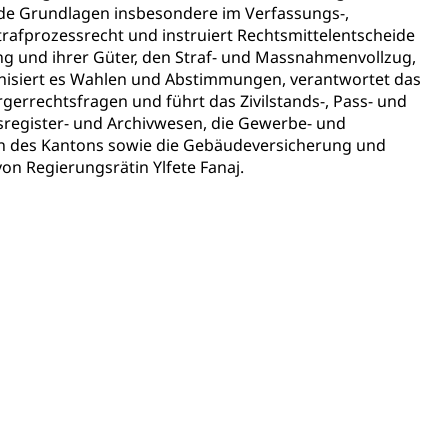
nde Grundlagen insbesondere im Verfassungs-,
tonsschulen
esschule, Schulergänzende Betreuung, Logopädie,
Strafprozessrecht und instruiert Rechtsmittelentscheide
ulen
g und ihrer Güter, den Straf- und Massnahmenvollzug,
ienbearatung
Fachklasse Grafik
ganisiert es Wahlen und Abstimmungen, verantwortet das
t
Kindergarten & Basisstufe
Förderangebote
lschule
FMS und Vollzeitschulen mit BM
errechtsfragen und führt das Zivilstands-, Pass- und
register- und Archivwesen, die Gewerbe- und
ldienste
Betreuungsangebote
Schulliste
sen des Kantons sowie die Gebäudeversicherung und
von Regierungsrätin Ylfete Fanaj.
usbildung Pflege HF oder Studium Pflege FH
ldung
itäre Ausbildung, akademische Ausbildung,
t, Weiterbildung, Forschung, Entwicklung, Dienstleistungen,
en Hochschule Luzern hslu
e Luzern, PH Luzern, UniLU, swissuniversities
gesmutter, Freiwilliges Kindergarten Jahr
erung
Kindergarten & Basisstufe