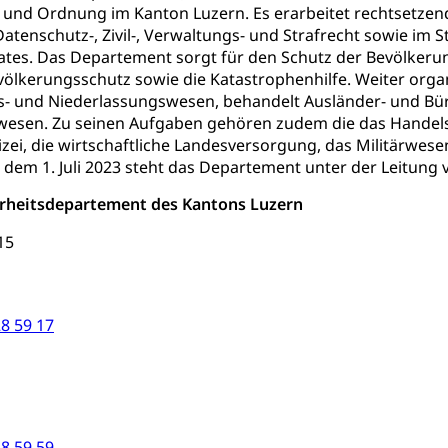
t und Ordnung im Kanton Luzern. Es erarbeitet rechtsetze
schafts-Mittelschulzentrum FMZ
Gymnasialbildung, Kan
chulobligatorium, Primarschule, Sekundarschule, Schulferien, Tag
Datenschutz-, Zivil-, Verwaltungs- und Strafrecht sowie im 
Schulpsychologie, Schulsozialarbeit, Heilpädagogik und Sondersch
tes. Das Departement sorgt für den Schutz der Bevölkerun
Fachmittelschulen (beruf.lu.ch)
Studienwahl- und Stud
evölkerungsschutz sowie die Katastrophenhilfe. Weiter or
portcamps
Primarschule
Sekundarschule
Schulpflich
d Darlehen
mittelschule
Informatikmittelschule
Wirtschaftsmitte
- und Niederlassungswesen, behandelt Ausländer- und Bürg
nwesen. Zu seinen Aufgaben gehören zudem die das Handels
ung
Musikschulen
Schulferien
Früherziehung
Schu
, Stipendien, Ausbildungsdarlehen
zei, die wirtschaftliche Landesversorgung, das Militärwe
sche Schulen
Freiwilliger Schulsport
t dem 1. Juli 2023 steht das Departement unter der Leitung 
niversität Luzern unilu
Finanzielle Unterstützung für A
ipendien (beruf.lu.ch)
Studienbeiträge Höhere Berufsbi
herheitsdepartement des Kantons Luzern
schule, Studium, Hochschulstudium, Universitätsstudium, univers
, Hochschule, universitäre Hochschule, Bachelor, Master, Doktora
Unterstützung Pädagogische Hochschule PHLU
Stipendi
15
rn, Fachhochschule Zentralschweiz, HSLU, Pädagogische Hochschul
on der Schweizer Hochschulen)
ities
Universität Luzern
Fachstelle Hochschulbildung
8 59 17
nderkrippe, Krippe, Kinderhort, Kindertagesstätte, Spielgruppe, Ta
uung
Freiwilliges Kindergarten Jahr
Frühe Sprachförd
rung
Soziales
8 59 59