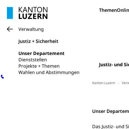
Forschungsförde
Themen
Onlin
Pilotprojekt
Erwachsenenb
Umschulung, zwe
Verwaltung
Grundkompetenze
Justiz + Sicherheit
Erwachsene
Berufliche Gr
Unser Departement
Fachperson B
Lehre, Berufsfac
Dienststellen
Allgemeinbil
Justiz- und 
Projekte + Themen
Wahlen und Abstimmungen
Schulen und 
Hochschule F
Bildung & Be
Fremdsprache
Studium, Hochsc
Kanton Luzern
Ver
Berufsabschl
Information
Campus Hor
Mittelschulen
Kennzahlen
Berufslehre (
Pädagogische
Gymnasium, Hand
Informatikmitte
Unser Departem
Berufsmaturi
und Vollzeitsch
Das Justiz- und 
Berufsbildung
Obligatorische