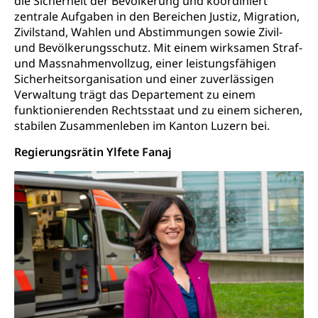
die Sicherheit der Bevölkerung und koordiniert
Prävention (Polizei)
Sozialhilfe
zentrale Aufgaben in den Bereichen Justiz, Migration,
Suchtprävention
Zivilstand, Wahlen und Abstimmungen sowie Zivil-
Kranken- und Unfallversicherung
Sucht und Drogen
und Bevölkerungsschutz. Mit einem wirksamen Straf-
Gesundheitsversorgung
(gruezi.lu.ch)
und Massnahmenvollzug, einer leistungsfähigen
Drogenabhängigkeit, Drogensucht,
Sicherheitsorganisation und einer zuverlässigen
Medikamentenabhängigkeit,
Krankenversicherung (WAS Luzern)
Verwaltung trägt das Departement zu einem
Arzneimittelabhängigkeit, Suchtkrankheit,
Existenzsicherung - Sozialhilfe
Drogenabhängige, Drogensüchtige,
funktionierenden Rechtsstaat und zu einem sicheren,
Betäubungsmittel, Suchtmittel, Psychopharmaka
stabilen Zusammenleben im Kanton Luzern bei.
Soziales und Gesellschaft (Dienststelle)
Fachstelle Sucht Region Luzern
Regierungsrätin Ylfete Fanaj
Gesundheitsversorgung
Opferhilfe
Drogen (Polizei)
Gesundheitsversorgung, Spital, Pflegeinitiative,
Arbeitslosenversicherung (WAS Luzern)
Ambulant vor stationär, AVOS, Patientendossier
Sucht
Invalidenversicherung (WAS Luzern)
Gesundheitsversorgung
AHV / IV
Soziale Sicherheit
Altersrente, Invalidenrente, Witwenrente,
Sozialversicherung, Vorsorgeeinrichtung,
Pensionskasse, erste Säule, zweite Säule, dritte
Säule, Hilflosenentschädigung,
Ergänzungsleistungen, Altersvorsorge,
Todesfallversicherung