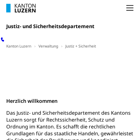
Lebensmittelkontrolle und
Krankenversicherung
Verbraucherschutz
Na
Unfallversicherung, Berufsunfallversicherung,
Krankheit, Unfall, Prämienverbilligung,
Krankenkasse
Justiz- und Sicherheitsdepartement
Krankenversicherung (WAS Luzern)
Lebensmittelsicherheit
Kanton Luzern
Verwaltung
Justiz + Sicherheit
Prämienverbilligung (WAS Luzern)
sichere Lebensmittel, Lebensmittelkontrolle,
Lebensmittelhygiene, Produktesicherheit
Obligatorische Krankenversicherung (WAS
Vernehmlassungen
Stellungnahmen
Luzern)
Trinkwasser
Prävention
Lotteriebeiträge
Wahlen und Abstimmungen
Kranken- und Unfallversicherung
Lebensmittel
Gesundheitsvorsorge, Wellness, Unfallverhütung,
Kontakt
Suchtprävention, Alkoholprävention,
Tabakprävention, Primärprävention,
Justiz-
Sekundärprävention, Tertiärprävention
Herzlich willkommen
und
Sicherheitsdepartement
Darmkrebsvorsorge
Soziale Sicherheit
Das Justiz- und Sicherheitsdepartement des Kantons
Luzern sorgt für Rechtssicherheit, Schutz und
Kantonales Tabakpräventionsprogramm
Sozialversicherungen, Sozialpolitik,
Ordnung im Kanton. Es schafft die rechtlichen
Arbeitslosenversicherung,
Gesundheitsförderung
Grundlagen für das staatliche Handeln, gewährleistet
Mutterschaftsversicherung, Krankenversicherung,
Unfallversicherung, Invalidenversicherung,