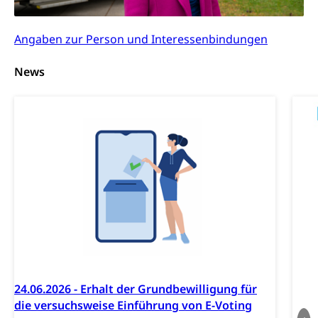
Hilfslosenentschädigung (WAS Luzern)
Behinderung
Angaben zur Person und Interessenbindungen
AHV-Hinterlassenenrente (WAS Luzern)
Körperbehinderung, körperliche Behinderung,
geistige Behinderung, psychische Behinderung,
AHV-Beiträge (WAS Luzern)
News
Erwerbsunfähigkeit, Behinderte
Informationsstelle AHV/IV
Inklusion im Sport
Ergänzungsleistungen (EL) (WAS Luzern)
Menschen mit Behinderungen
Kultur und Medien
AHV-Altersrente (WAS Luzern)
IV-Leistungen (WAS Luzern)
Archive und Bibliotheken
Bücher, Bundesarchiv, Landesbibliothek
Staatsarchiv Luzern
Kulturelle Einrichtungen
Zentral- und Hochschulbibliothek
Museen, Theater, Bibliotheken
Archiv der Denkmalpflege
Dienststelle Kultur
Kulturförderung
24.06.2026 - Erhalt der Grundbewilligung für
Kunst & Kultur (Luzern Tourismus)
Kulturpolitik, Sprachförderung, Denkmalpflege,
die versuchsweise Einführung von E-Voting
kulturelles Angebot, Kulturerbe, kulturelles Erbe,