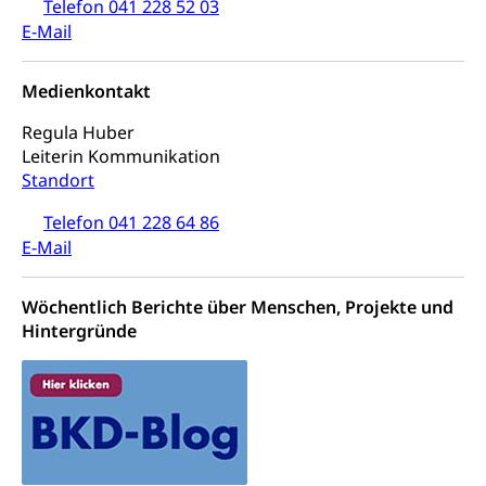
Telefon 041 228 52 03
Wildtiere
Ärztliche Todesbescheinigung
E-Mail
Halten von Wildtieren
Sicherheit
Haltung Heimtiere
Medienkontakt
Hunde
Armee
Regula Huber
Leiterin Kommunikation
Militär, Militärdienst, Militärdienstpflicht,
Wehrpflicht, Berufssoldat, Militärdienstverweigerer,
Standort
Dienstverweigerer, Militärdienstverweigerung,
Wehrpflichtersatz, Wehrpflichtersatzabgabe
Telefon 041 228 64 86
E-Mail
Militär
Bevölkerungsschutz
Schweizer Armee
Katastrophenschutz, Katastrophenhilfe, Polizei,
Wöchentlich Berichte über Menschen, Projekte und
Feuerwehr, Gesundheitswesen, technische Betriebe,
Hintergründe
Erwerbsausfallentschädigung (WAS Luzern)
Alarmierung, Sirenentest
Kantonaler Führungsstab
Polizei
Ordnungskräfte, Sicherheit, öffentliche Ordnung
Polizei
Versorgung