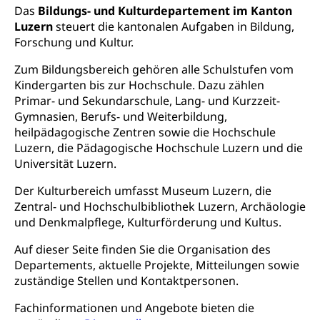
Kulturdepartement
AHV-Hinterlassenenrente (WAS Luzern)
Körperbehinderung, körperliche Behinderung,
Das
Bildungs- und Kulturdepartement im Kanton
geistige Behinderung, psychische Behinderung,
Luzern
steuert die kantonalen Aufgaben in Bildung,
AHV-Beiträge (WAS Luzern)
Erwerbsunfähigkeit, Behinderte
Forschung und Kultur.
Informationsstelle AHV/IV
Inklusion im Sport
Zum Bildungsbereich gehören alle Schulstufen vom
Ergänzungsleistungen (EL) (WAS Luzern)
Kindergarten bis zur Hochschule. Dazu zählen
Menschen mit Behinderungen
Kultur und Medien
Primar- und Sekundarschule, Lang- und Kurzzeit-
AHV-Altersrente (WAS Luzern)
Gymnasien, Berufs- und Weiterbildung,
IV-Leistungen (WAS Luzern)
Archive und Bibliotheken
heilpädagogische Zentren sowie die
Hochschule
Luzern
, die
Pädagogische Hochschule Luzern
und die
Bücher, Bundesarchiv, Landesbibliothek
Universität Luzern
.
Staatsarchiv Luzern
Kulturelle Einrichtungen
Der Kulturbereich umfasst Museum Luzern, die
Zentral- und Hochschulbibliothek Luzern
Zentral- und Hochschulbibliothek
, Archäologie
Museen, Theater, Bibliotheken
und Denkmalpflege, Kulturförderung und Kultus.
Archiv der Denkmalpflege
Dienststelle Kultur
Kulturförderung
Auf dieser Seite finden Sie die Organisation des
Kunst & Kultur (Luzern Tourismus)
Kulturpolitik, Sprachförderung, Denkmalpflege,
Departements, aktuelle Projekte, Mitteilungen sowie
kulturelles Angebot, Kulturerbe, kulturelles Erbe,
zuständige Stellen und Kontaktpersonen.
Nachwuchsförderung, Vermittlung, Selektive
Förderung, Kulturausschreibungen, Kulturpreis,
Fachinformationen und Angebote bieten die
Werkbeitrag, Produktionsbeitrag, Recherche,