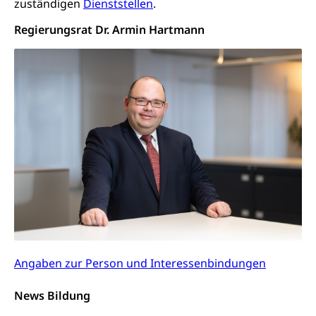
zuständigen
Dienststellen
.
Bildende Kunst, Angewandte Kunst, Theater/Tanz,
Musik, Entwicklung, Programmbeiträge,
Regierungsrat Dr. Armin Hartmann
Filmförderung, Regionale Förderfonds,
Werkankäufe, Kunstankäufe, Kunst und Bau, Schule
und Kultur, Kulturgesuche, Kulturvermittlung
Kulturförderung und Vermittlung
Angebote für Schulklassen
Mobilität
Zentralschweizer Filmförderung
Schiene und öffentlicher Verkehr
Schienenverkehr, Zugverkehr, Bahnverkehr,
Transportmittel, öffentlicher Verkehr
Verkehrsverbund Luzern VVL
Schifffahrt
Öffentlicher Verkehr Luzern Mobil
Schiffsverkehr, Binnenschifffahrt, Seeschifffahrt,
Angaben zur Person und Interessenbindungen
Flussschifffahrt
Schifffahrt (Strassenverkehrsamt)
Strasse
News Bildung