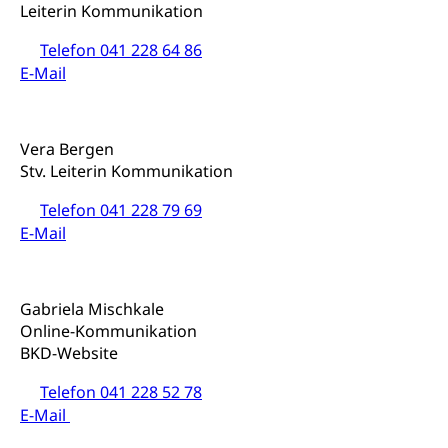
Schulferien
Leiterin Kommunikation
swissuniversities (Dachorganisation der Schweizer
Stipendien Hochschule Luzern hslu
Hochschulen)
Früherziehung
Telefon 041 228 64 86
Schuldienste
swissuniversities
E-Mail
Vorschule
Betreuungsangebote
Universität Luzern
Kindergarten, Kinderkrippe, Krippe, Kinderhort,
Kindertagesstätte, Spielgruppe, Tagesmutter,
Schulliste
Fachstelle Hochschulbildung
Freiwilliges Kindergarten Jahr
Vera Bergen
Heilpädagogische Schulen
Stv. Leiterin Kommunikation
Kinderbetreuung
Freiwilliger Schulsport
Telefon 041 228 79 69
Freiwilliges Kindergarten Jahr
Gesundheit und Soziales
E-Mail
Frühe Sprachförderung
Konsumentenschutz
Kindergarten & Basisstufe
Gabriela Mischkale
Konsumentenrechte, Produktsicherheit,
Frühe Förderung
Online-Kommunikation
Preisüberwachung, Preisüberwacher,
Konsumentenorganisation, parallele Einfuhr,
BKD-Website
regionale Erschöpfung, nationale Erschöpfung,
internationale Erschöpfung, Preisabsprache, Kartell,
Telefon 041 228 52 78
Cassis-deDijon-Prinzip
E-Mail