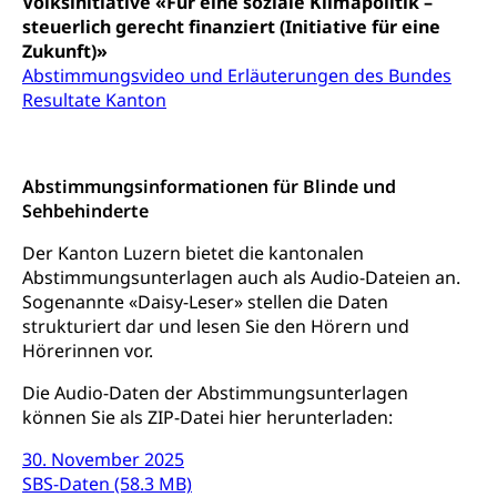
Volksinitiative «Für eine soziale Klimapolitik –
Fachstelle Sucht Region Luzern
Gesundheitsversorgung
Opferhilfe
steuerlich gerecht finanziert (Initiative für eine
Drogen (Polizei)
Gesundheitsversorgung, Spital, Pflegeinitiative,
Arbeitslosenversicherung (WAS Luzern)
Zukunft)»
Ambulant vor stationär, AVOS, Patientendossier
Abstimmungsvideo und Erläuterungen des Bundes
Sucht
Invalidenversicherung (WAS Luzern)
Resultate Kanton
Gesundheitsversorgung
AHV / IV
Soziale Sicherheit
Altersrente, Invalidenrente, Witwenrente,
Sozialversicherung, Vorsorgeeinrichtung,
Abstimmungsinformationen für Blinde und
Pensionskasse, erste Säule, zweite Säule, dritte
Sehbehinderte
Säule, Hilflosenentschädigung,
Ergänzungsleistungen, Altersvorsorge,
Der Kanton Luzern bietet die kantonalen
Todesfallversicherung
Abstimmungsunterlagen auch als Audio-Dateien an.
Sogenannte «Daisy-Leser» stellen die Daten
Hilfslosenentschädigung (WAS Luzern)
Behinderung
strukturiert dar und lesen Sie den Hörern und
AHV-Hinterlassenenrente (WAS Luzern)
Körperbehinderung, körperliche Behinderung,
Hörerinnen vor.
geistige Behinderung, psychische Behinderung,
AHV-Beiträge (WAS Luzern)
Erwerbsunfähigkeit, Behinderte
Die Audio-Daten der Abstimmungsunterlagen
Informationsstelle AHV/IV
können Sie als ZIP-Datei hier herunterladen:
Inklusion im Sport
Ergänzungsleistungen (EL) (WAS Luzern)
30. November 2025
Menschen mit Behinderungen
Kultur und Medien
SBS-Daten (58.3 MB)
AHV-Altersrente (WAS Luzern)