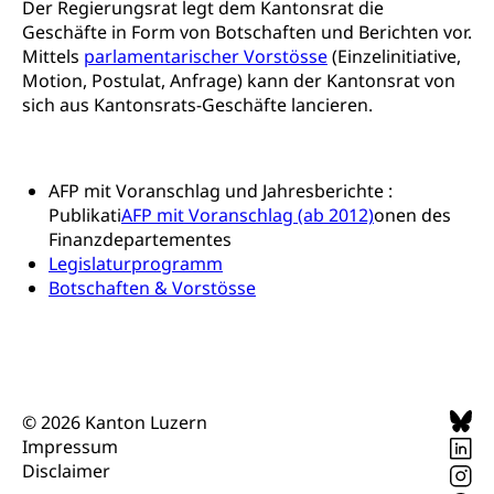
Der Regierungsrat legt dem Kantonsrat die
Innovative Projekte Landwirtschaft und
Umschulung, zweiter Bildungsweg,
Geschäfte in Form von Botschaften und Berichten vor.
Nachdiplomstudium, Zusatzlehre, Höhere
Wald
Mittels
parlamentarischer Vorstösse
(Einzelinitiative,
Berufsbildung, Berufsmatura nach Lehre,
Projektförderung Universität Luzern unilu
Neuorientierung, Grundkompetenzen,
Motion, Postulat, Anfrage) kann der Kantonsrat von
Berufsberatung, Standortbestimmung,
sich aus Kantonsrats-Geschäfte lancieren.
Studienberatung, Beratung und Unterstützung,
Berufsabschluss für Erwachsene
Erwachsenenmatura
Berufliche Grundbildung
AFP mit Voranschlag und Jahresberichte :
Publikati
AFP mit Voranschlag (ab 2012)
onen des
Bildungsgutscheine Grundkompetenzen
Lehre, Berufsfachschule, Lehrbetrieb, Lehrvertrag,
Finanzdepartementes
Berufsberatung, Qualifikationsverfahren,
Bildung & Berufsabschluss für Erwachsene
Legislaturprogramm
Berufswahl & Berufsberatung, Schnupperlehre und
Botschaften & Vorstösse
Lehrstellensuche, Berufsmaturität,
Fachperson Betreuung (verkürzte
Brückenangebote, Zugewanderte & Arbeitsmarkt,
Grundbildung)
Fachstelle Berufsbildung
Fachperson Gesundheit (verkürzte
Schulen und Berufsbildungszentren
Hochschule Fachhochschule
Grundbildung)
Integrationsvorlehre INVOL Zentralschweiz
Studium, Hochschulstudium, tertiäre Bildung
© 2026 Kanton Luzern
Allgemeinbildung für Erwachsene
Impressum
Fremdsprachen in der Berufslehre –
Berufsberatung (berufsberatung.ch)
Campus Horw
Mittelschulen
Disclaimer
MobiLingua