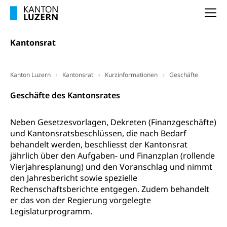
Unterbeschäftigung, Arbeitslosenversicherung,
Arbeitsgericht
Arbeitslosenentschädigung
Na
Schlichtungsbehörde Arbeit
Arbeitslosigkeit (gruezi.lu.ch)
Berufliche Selbständigkeit
Kantonsrat
Arbeitslosigkeit und Stellensuche (WAS
selbständig Erwerbender, Freiberufler
Luzern)
Unterstützung der Wirtschaftsförderung
Pensionierung
Kanton Luzern
Kantonsrat
Kurzinformationen
Geschäfte
Arbeitslosenentschädigung (WAS Luzern)
Luzern
Frühpensionierung, Altersrente, berufliche
Geschäfte des Kantonsrates
Vorsorge, Altersvorsorge
Handelsregister Luzern
Dienststelle Steuern - Wissenswertes
AHV-Altersrente (WAS Luzern)
Neben Gesetzesvorlagen, Dekreten (Finanzgeschäfte)
und Kantonsratsbeschlüssen, die nach Bedarf
Selbständige (WAS Luzern)
LUPK - Luzerner Pensionskasse
Bildung und Forschung
behandelt werden, beschliesst der Kantonsrat
jährlich über den Aufgaben- und Finanzplan (rollende
Altersvorsorge (gruezi.lu.ch)
Vierjahresplanung) und den Voranschlag und nimmt
Wissenschaftsförderung
den Jahresbericht sowie spezielle
Forschungsförderung, Wissenschaftsmarketing,
Rechenschaftsberichte entgegen. Zudem behandelt
Wissenschaft, Forschung, Entwicklung, Projekte
er das von der Regierung vorgelegte
Legislaturprogramm.
Pilotprojekte Klima
Erwachsenenbildung und Weiterbildung