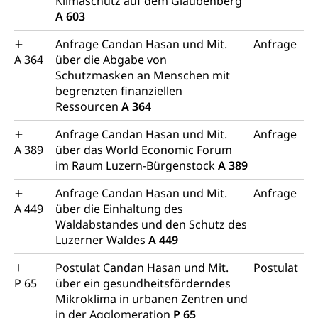
Klimaschutz auf dem Glaubenberg
A 603
Anfrage Candan Hasan und Mit.
Anfrage
A 364
über die Abgabe von
Schutzmasken an Menschen mit
begrenzten finanziellen
Ressourcen
A 364
Anfrage Candan Hasan und Mit.
Anfrage
A 389
über das World Economic Forum
im Raum Luzern-Bürgenstock
A 389
Anfrage Candan Hasan und Mit.
Anfrage
A 449
über die Einhaltung des
Waldabstandes und den Schutz des
Luzerner Waldes
A 449
Postulat Candan Hasan und Mit.
Postulat
P 65
über ein gesundheitsförderndes
Mikroklima in urbanen Zentren und
in der Agglomeration
P 65