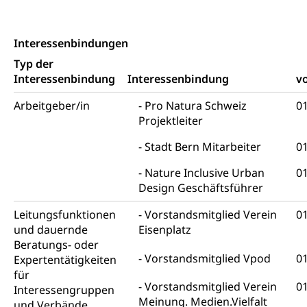
Interessenbindungen
Typ der
Interessenbindung
Interessenbindung
v
Arbeitgeber/in
Pro Natura Schweiz
01
Projektleiter
Stadt Bern Mitarbeiter
01
Nature Inclusive Urban
01
Design Geschäftsführer
Leitungsfunktionen
Vorstandsmitglied Verein
01
und dauernde
Eisenplatz
Beratungs- oder
Vorstandsmitglied Vpod
01
Expertentätigkeiten
für
Vorstandsmitglied Verein
01
Interessengruppen
Meinung. Medien.Vielfalt
und Verbände