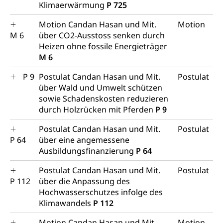
Klimaerwärmung
P 725
Motion Candan Hasan und Mit.
Motion
M 6
über CO2-Ausstoss senken durch
Heizen ohne fossile Energieträger
M 6
P 9
Postulat Candan Hasan und Mit.
Postulat
über Wald und Umwelt schützen
sowie Schadenskosten reduzieren
durch Holzrücken mit Pferden
P 9
Postulat Candan Hasan und Mit.
Postulat
P 64
über eine angemessene
Ausbildungsfinanzierung
P 64
Postulat Candan Hasan und Mit.
Postulat
P 112
über die Anpassung des
Hochwasserschutzes infolge des
Klimawandels
P 112
Motion Candan Hasan und Mit.
Motion