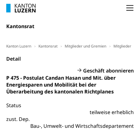
Frühpensionierung, Altersrente, berufliche
Vorsorge, Altersvorsorge
Handelsregister Luzern
Na
Dienststelle Steuern - Wissenswertes
AHV-Altersrente (WAS Luzern)
Kantonsrat
Selbständige (WAS Luzern)
LUPK - Luzerner Pensionskasse
Bildung und Forschung
Altersvorsorge (gruezi.lu.ch)
Kanton Luzern
Kantonsrat
Mitglieder und Gremien
Mitglieder
Wissenschaftsförderung
Detail
Forschungsförderung, Wissenschaftsmarketing,
Wissenschaft, Forschung, Entwicklung, Projekte
Geschäft abonnieren
P 475 - Postulat Candan Hasan und Mit. über
Pilotprojekte Klima
Erwachsenenbildung und Weiterbildung
Energiesparen und Mobilität bei der
Innovative Projekte Landwirtschaft und
Umschulung, zweiter Bildungsweg,
Überarbeitung des kantonalen Richtplanes
Nachdiplomstudium, Zusatzlehre, Höhere
Wald
Berufsbildung, Berufsmatura nach Lehre,
Status
Projektförderung Universität Luzern unilu
Neuorientierung, Grundkompetenzen,
teilweise erheblich
Berufsberatung, Standortbestimmung,
zust. Dep.
Studienberatung, Beratung und Unterstützung,
Berufsabschluss für Erwachsene
Bau-, Umwelt- und Wirtschaftsdepartement
Erwachsenenmatura
Berufliche Grundbildung