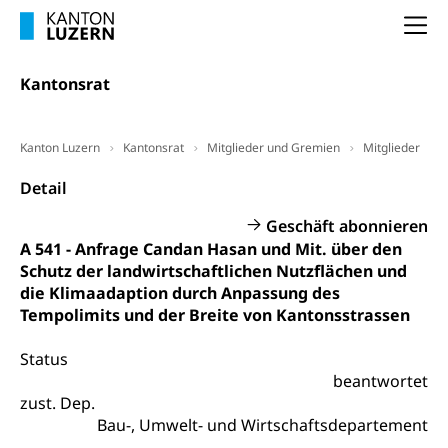
Pilotprojekte Klima
Erwachsenenbildung und Weiterbildung
Na
Innovative Projekte Landwirtschaft und
Umschulung, zweiter Bildungsweg,
Kantonsrat
Nachdiplomstudium, Zusatzlehre, Höhere
Wald
Berufsbildung, Berufsmatura nach Lehre,
Projektförderung Universität Luzern unilu
Neuorientierung, Grundkompetenzen,
Berufsberatung, Standortbestimmung,
Kanton Luzern
Kantonsrat
Mitglieder und Gremien
Mitglieder
Studienberatung, Beratung und Unterstützung,
Berufsabschluss für Erwachsene
Detail
Erwachsenenmatura
Berufliche Grundbildung
Geschäft abonnieren
A 541 - Anfrage Candan Hasan und Mit. über den
Bildungsgutscheine Grundkompetenzen
Lehre, Berufsfachschule, Lehrbetrieb, Lehrvertrag,
Schutz der landwirtschaftlichen Nutzflächen und
Berufsberatung, Qualifikationsverfahren,
Bildung & Berufsabschluss für Erwachsene
die Klimaadaption durch Anpassung des
Berufswahl & Berufsberatung, Schnupperlehre und
Tempolimits und der Breite von Kantonsstrassen
Lehrstellensuche, Berufsmaturität,
Fachperson Betreuung (verkürzte
Brückenangebote, Zugewanderte & Arbeitsmarkt,
Grundbildung)
Fachstelle Berufsbildung
Status
Fachperson Gesundheit (verkürzte
beantwortet
Schulen und Berufsbildungszentren
Hochschule Fachhochschule
zust. Dep.
Grundbildung)
Bau-, Umwelt- und Wirtschaftsdepartement
Integrationsvorlehre INVOL Zentralschweiz
Studium, Hochschulstudium, tertiäre Bildung
Allgemeinbildung für Erwachsene