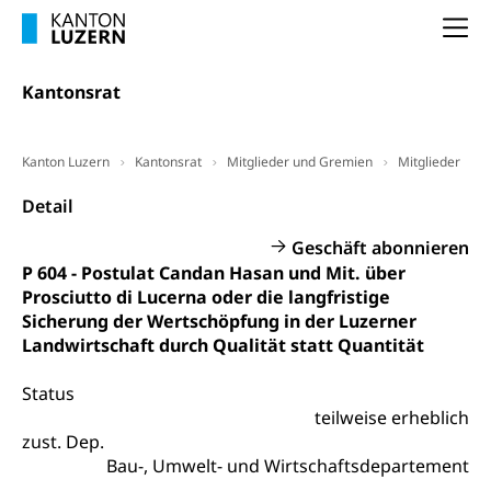
Vorsorge, Altersvorsorge
Handelsregister Luzern
Na
Dienststelle Steuern - Wissenswertes
AHV-Altersrente (WAS Luzern)
Selbständige (WAS Luzern)
LUPK - Luzerner Pensionskasse
Kantonsrat
Bildung und Forschung
Altersvorsorge (gruezi.lu.ch)
Wissenschaftsförderung
Kanton Luzern
Kantonsrat
Mitglieder und Gremien
Mitglieder
Forschungsförderung, Wissenschaftsmarketing,
Detail
Wissenschaft, Forschung, Entwicklung, Projekte
Geschäft abonnieren
Pilotprojekte Klima
Erwachsenenbildung und Weiterbildung
P 604 - Postulat Candan Hasan und Mit. über
Innovative Projekte Landwirtschaft und
Umschulung, zweiter Bildungsweg,
Prosciutto di Lucerna oder die langfristige
Nachdiplomstudium, Zusatzlehre, Höhere
Wald
Sicherung der Wertschöpfung in der Luzerner
Berufsbildung, Berufsmatura nach Lehre,
Landwirtschaft durch Qualität statt Quantität
Projektförderung Universität Luzern unilu
Neuorientierung, Grundkompetenzen,
Berufsberatung, Standortbestimmung,
Status
Studienberatung, Beratung und Unterstützung,
Berufsabschluss für Erwachsene
teilweise erheblich
zust. Dep.
Erwachsenenmatura
Berufliche Grundbildung
Bau-, Umwelt- und Wirtschaftsdepartement