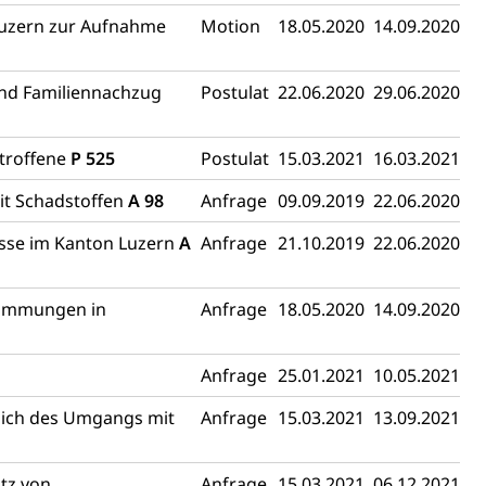
 Luzern zur Aufnahme
Motion
18.05.2020
14.09.2020
chaft rawi
und Familiennachzug
Postulat
22.06.2020
29.06.2020
etroffene
P 525
Postulat
15.03.2021
16.03.2021
it Schadstoffen
A 98
Anfrage
09.09.2019
22.06.2020
isse im Kanton Luzern
A
Anfrage
21.10.2019
22.06.2020
stimmungen in
Anfrage
18.05.2020
14.09.2020
Anfrage
25.01.2021
10.05.2021
lich des Umgangs mit
Anfrage
15.03.2021
13.09.2021
tz von
Anfrage
15.03.2021
06.12.2021