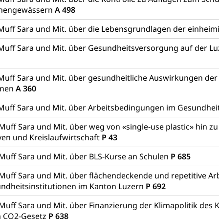
chengewässern
A 498
Muff Sara und Mit. über die Lebensgrundlagen der einheim
Muff Sara und Mit. über Gesundheitsversorgung auf der L
Muff Sara und Mit. über gesundheitliche Auswirkungen de
onen
A 360
Muff Sara und Mit. über Arbeitsbedingungen im Gesundhei
Muff Sara und Mit. über weg von «single-use plastic» hin z
ven und Kreislaufwirtschaft
P 43
 Muff Sara und Mit. über BLS-Kurse an Schulen
P 685
Muff Sara und Mit. über flächendeckende und repetitive Arb
ndheitsinstitutionen im Kanton Luzern
P 692
Muff Sara und Mit. über Finanzierung der Klimapolitik des 
m CO2-Gesetz
P 638