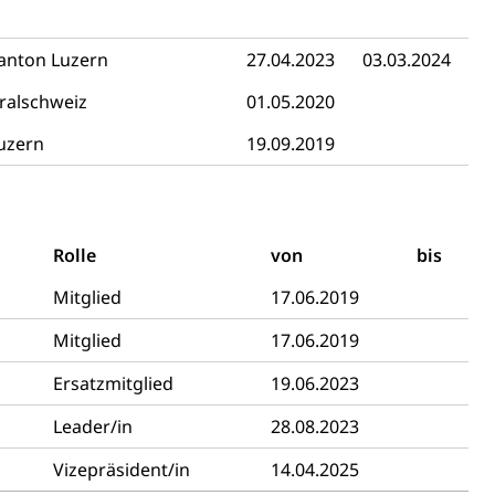
ehrsamt
Beschwerdestelle Spitäler
anton Luzern
27.04.2023
03.03.2024
ralschweiz
01.05.2020
ierung
rauszug, Kriminalität
uzern
19.09.2019
PD)
schutz
Rolle
von
bis
tzbehörden im Kanton Luzern
Mitglied
17.06.2019
Mitglied
17.06.2019
Ersatzmitglied
19.06.2023
Leader/in
28.08.2023
Vizepräsident/in
14.04.2025