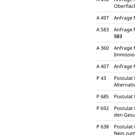
Oberflä
A 497
Anfrage 
A 583
Anfrage 
583
A 360
Anfrage 
Immissi
A 407
Anfrage 
P 43
Postulat 
Alternati
P 685
Postulat
P 692
Postulat 
den Gesu
P 638
Postulat 
Nein zu