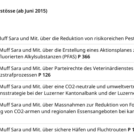
ndschaftsschutz, Gewässerschutz, Naturschutz, Umweltschutz
stösse (ab Juni 2015)
tstelle Landwirtschaft und Wald)
Natur- und Lanschafts
fte
üll, Schadstoffe, Giftstoffe, Störfall
e und Gifte (Umweltberatung Luzern)
uff Sara und Mit. über die Reduktion von risikoreichen Pes
mmobilie, Grundstück
 Muff Sara und Mit. über die Erstellung eines Aktionsplane
fluorierten Alkylsubstanzen (PFAS)
P 366
er
Grundeigentümerabfrage
Muff Sara und Mit. über Parteirechte des Veterinärdienstes
ersorgung, Stromversorgung, Energieverbrauch, Stromverbrauch, 
tzstrafprozessen
P 126
 erneuerbare Energie, Biomasse
 Muff Sara und Mit. über eine CO2-neutrale und umweltvert
tellenkonferenz Zentralschweiz
ionsstrategie bei der Luzerner Kantonalbank und der Luzer
ag, Grundbuchamt, Grundeigentum, Grundstück
 Muff Sara und Mit. über Massnahmen zur Reduktion von F
Grundbuchplan mit Eigentümerabfrage (Geoportal)
g von CO2-armen und regionalen Essensangeboten bei kant
a
, Luftverschmutzung, Klimaschutz, Klimaveränderung, Treibhausef
 Muff Sara und Mit. über sichere Häfen und Fluchtrouten
P 