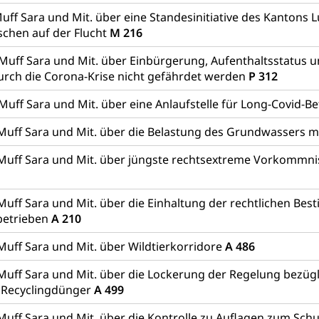
Luft, Klima (Geoportal)
Klima
uff Sara und Mit. über eine Standesinitiative des Kantons
ungsplan
chen auf der Flucht
M 216
ool
Richtplanung Kanton Luzern (ARE)
Raum und Wirts
 Muff Sara und Mit. über Einbürgerung, Aufenthaltsstatus 
urch die Corona-Krise nicht gefährdet werden
P 312
Muff Sara und Mit. über eine Anlaufstelle für Long-Covid-B
Muff Sara und Mit. über die Belastung des Grundwassers m
Muff Sara und Mit. über jüngste rechtsextreme Vorkommn
Muff Sara und Mit. über die Einhaltung der rechtlichen Be
betrieben
A 210
Muff Sara und Mit. über Wildtierkorridore
A 486
Muff Sara und Mit. über die Lockerung der Regelung bezüg
 Recyclingdünger
A 499
Muff Sara und Mit. über die Kontrolle zu Auflagen zum Schu