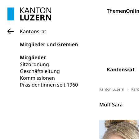
Sportförder
Haustiere, Heimt
Themen
Onlin
Tierschutz
Todesfall
Hunde
Bestattung, Beer
Kantonsrat
Ärztliche To
Mitglieder und Gremien
Sicherheit
Mitglieder
Sitzordnung
Armee
Kantonsrat
Geschäftsleitung
Militär, Militärd
Kommissionen
Wehrpflichtersa
Präsidentinnen seit 1960
Kanton Luzern
Kant
Militär
Sch
Bevölkerungs
Kantonsrat
Muff Sara
Katastrophenschu
Kantonaler 
Polizei
Ordnungskräfte,