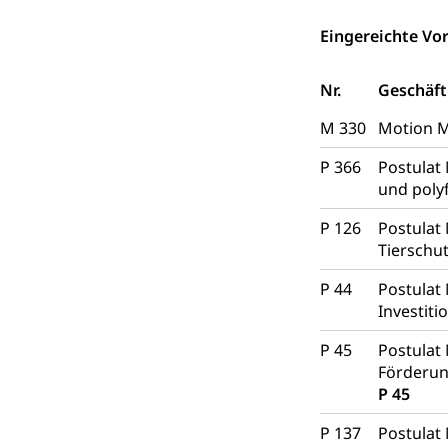
Bodenschutz, La
Eingereichte Vor
Natur (Diens
Chemie und Gi
Giftabfälle, Giftm
Nr.
Geschäft
Sonderabfäll
Eigentum
M 330
Motion M
Liegenschaft, I
P 366
Postulat
und poly
ÖREB-Katast
Energie
P 126
Postulat 
Strom, Energiev
Tierschu
fossile Energie,
P 44
Postulat
Energiefachs
Grundbuch
Investit
Grundbucheintr
P 45
Postulat
Grundbuch
Förderun
Luft und Klim
P 45
Luftreinhaltung
P 137
Postulat