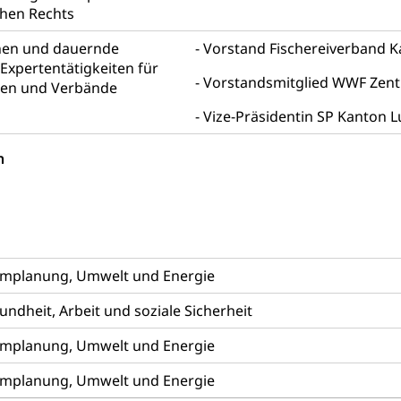
chen Rechts
Beschwerden (Volksschulen)
Beschwerde Strassenverk
stelle SEG
, Fremdenfeindlichkeit, Gleichberechtigung
nen und dauernde
Vorstand Fischereiverband K
Expertentätigkeiten für
Vorstandsmitglied WWF Zent
Schutz vor Diskriminierung (fabia)
Schutz vor Diskrimin
und Strafverfahren
pen und Verbände
frechtspflege, Gerichtsverfahren, Strafregistereintrag, Strafregiste
Vize-Präsidentin SP Kanton L
en Staatsanwaltschaft
Strafregisterauszug bestellen (EJ
t
n
ormund, Mündel, Vormundschaftsbehörde, Kindesschutz, Jugend
 Erwachsenenschutz KESB
Kindes- und Erwachsenenschu
uen
mplanung, Umwelt und Energie
dheit, Arbeit und soziale Sicherheit
g, Kehrichtabfuhr, Müllabfuhr
mplanung, Umwelt und Energie
ntsorgung
Gemeindeverbände für Abfallentsorgung
und Landschaft
mplanung, Umwelt und Energie