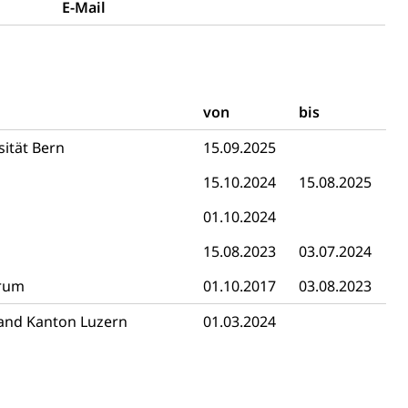
E-Mail
 Menschen mit Behinderungen
von
bis
sität Bern
15.09.2025
Konkursämter
15.10.2024
15.08.2025
sche Parteien, Grundfreiheiten, Pluralismus
01.10.2024
15.08.2023
03.07.2024
 Vermögenssteuer, Verrechnungssteuer, Quellensteuer,
trum
01.10.2017
03.08.2023
, Kirchensteuer, Gewerbesteuer, Vergnügungssteuer,
- und Kapitalsteuer
band Kanton Luzern
01.03.2024
ion