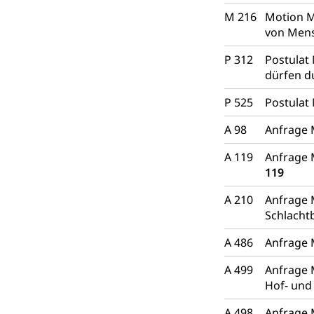
Atmosphäre, 
Raumplanung
M 216
Motion M
Raumplan, Nutz
von Mens
Raumdatenp
P 312
Postulat
dürfen d
P 525
Postulat 
A 98
Anfrage 
A 119
Anfrage 
119
A 210
Anfrage 
Schlacht
A 486
Anfrage 
A 499
Anfrage 
Hof- und
A 498
Anfrage 