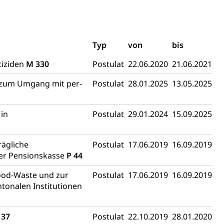
schutz (GEO-Portal rawi)
Boden
Typ
von
bis
tiziden
M 330
Postulat
22.06.2020
21.06.2021
s zum Umgang mit per-
Postulat
28.01.2025
13.05.2025
 in
Postulat
29.01.2024
15.09.2025
Energiequelle, Windenergie, Wasserkraft, Sonnenenergie,
rägliche
Postulat
17.06.2019
16.09.2019
ner Pensionskasse
P 44
ood-Waste und zur
Postulat
17.06.2019
16.09.2019
onalen Institutionen
fekt
137
Postulat
22.10.2019
28.01.2020