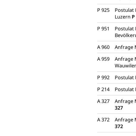
P 925
Postulat
Luzern
P
P 951
Postulat 
Bevölke
A 960
Anfrage 
A 959
Anfrage 
Wauwile
P 992
Postulat
P 214
Postulat 
A 327
Anfrage 
327
A 372
Anfrage 
372