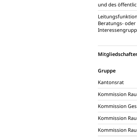
und des öffentli
Umgang mit 
Rassismus
Schlichtungs
Diskriminierung
Leitungsfunktio
Beratungs- oder 
Anlaufstelle 
Strafregister 
Interessengrup
Strafrecht, Stra
Strafverfahr
Vormundschaf
Mitgliedschafte
Vormund, Amtsv
Gruppe
Kindes- und
Kantonsrat
Umwelt und Ba
Kommission Rau
Abfall
Kommission Gesun
Abfallentsorgun
Kommission Rau
Abfall und E
Boden, Natur 
Kommission Rau