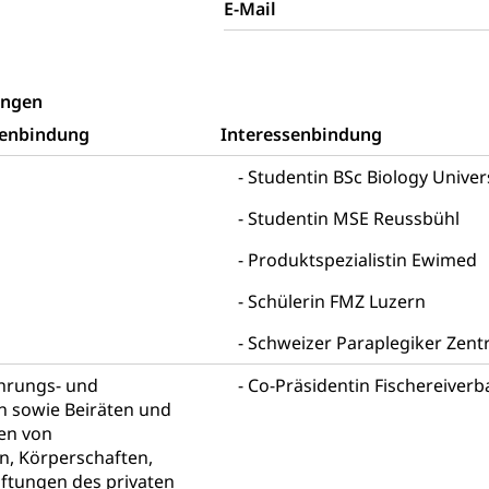
E-Mail
ng aller Geschlechter und Lebensformen
Gleichstellung
behörde Gleichstellung
rechtspflege, Gerichtsverfahren
ungen
hte: Aufgaben und Verfahren
Kosten im Zivilprozess
nd Konkurs
senbindung
Interessenbindung
den, Zahlungsunfähigkeit, Pfändung
Studentin BSc Biology Univer
ezi.lu.ch)
Betreibungsämter
Betreibungsverfahren
Studentin MSE Reussbühl
 Stimm- und Wahlrecht, Stimmrecht, Abstimmungen, Wahlen, politi
Produktspezialistin Ewimed
uern
Schülerin FMZ Luzern
, Einkommenssteuer, Kopfsteuer, Personalsteuer, Haushaltssteuer,
Schweizer Paraplegiker Zen
nsteuer, Liegenschaftssteuer, Handänderungssteuer, Grundsteuer
euer, Verkehrssteuer, Erbschaftssteuer, Schenkungssteuer, Gewinn
ührungs- und
Co-Präsidentin Fischereiver
n sowie Beiräten und
ststelle)
n
en von
, Körperschaften,
ittlungsstelle, Schlichtungsstelle, Vermittlung, Schlichtung, Mediat
iftungen des privaten