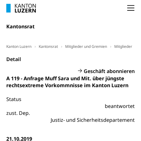
Selbständige (WAS Luzern)
LUPK - Luzerner Pensionskasse
Na
Bildung und Forschung
Altersvorsorge (gruezi.lu.ch)
Kantonsrat
Wissenschaftsförderung
Forschungsförderung, Wissenschaftsmarketing,
Wissenschaft, Forschung, Entwicklung, Projekte
Kanton Luzern
Kantonsrat
Mitglieder und Gremien
Mitglieder
Pilotprojekte Klima
Detail
Erwachsenenbildung und Weiterbildung
Innovative Projekte Landwirtschaft und
Umschulung, zweiter Bildungsweg,
Geschäft abonnieren
Nachdiplomstudium, Zusatzlehre, Höhere
Wald
A 119 - Anfrage Muff Sara und Mit. über jüngste
Berufsbildung, Berufsmatura nach Lehre,
rechtsextreme Vorkommnisse im Kanton Luzern
Projektförderung Universität Luzern unilu
Neuorientierung, Grundkompetenzen,
Berufsberatung, Standortbestimmung,
Status
Studienberatung, Beratung und Unterstützung,
Berufsabschluss für Erwachsene
beantwortet
zust. Dep.
Erwachsenenmatura
Berufliche Grundbildung
Justiz- und Sicherheitsdepartement
Bildungsgutscheine Grundkompetenzen
Lehre, Berufsfachschule, Lehrbetrieb, Lehrvertrag,
Berufsberatung, Qualifikationsverfahren,
21.10.2019
Bildung & Berufsabschluss für Erwachsene