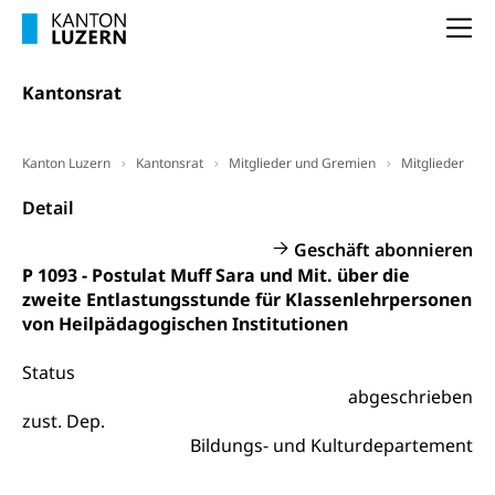
Altersvorsorge (gruezi.lu.ch)
Na
Wissenschaftsförderung
Forschungsförderung, Wissenschaftsmarketing,
Kantonsrat
Wissenschaft, Forschung, Entwicklung, Projekte
Pilotprojekte Klima
Erwachsenenbildung und Weiterbildung
Kanton Luzern
Kantonsrat
Mitglieder und Gremien
Mitglieder
Innovative Projekte Landwirtschaft und
Umschulung, zweiter Bildungsweg,
Detail
Nachdiplomstudium, Zusatzlehre, Höhere
Wald
Berufsbildung, Berufsmatura nach Lehre,
Geschäft abonnieren
Projektförderung Universität Luzern unilu
Neuorientierung, Grundkompetenzen,
P 1093 - Postulat Muff Sara und Mit. über die
Berufsberatung, Standortbestimmung,
zweite Entlastungsstunde für Klassenlehrpersonen
Studienberatung, Beratung und Unterstützung,
Berufsabschluss für Erwachsene
von Heilpädagogischen Institutionen
Erwachsenenmatura
Berufliche Grundbildung
Status
abgeschrieben
Bildungsgutscheine Grundkompetenzen
Lehre, Berufsfachschule, Lehrbetrieb, Lehrvertrag,
zust. Dep.
Berufsberatung, Qualifikationsverfahren,
Bildung & Berufsabschluss für Erwachsene
Bildungs- und Kulturdepartement
Berufswahl & Berufsberatung, Schnupperlehre und
Lehrstellensuche, Berufsmaturität,
Fachperson Betreuung (verkürzte
Brückenangebote, Zugewanderte & Arbeitsmarkt,