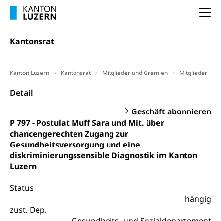
Entlassung, Stellenverlust, Arbeitsmangel,
Unterbeschäftigung, Arbeitslosenversicherung,
Arbeitsgericht
Na
Arbeitslosenentschädigung
Schlichtungsbehörde Arbeit
Kantonsrat
Arbeitslosigkeit (gruezi.lu.ch)
Berufliche Selbständigkeit
Arbeitslosigkeit und Stellensuche (WAS
selbständig Erwerbender, Freiberufler
Luzern)
Kanton Luzern
Kantonsrat
Mitglieder und Gremien
Mitglieder
Unterstützung der Wirtschaftsförderung
Pensionierung
Arbeitslosenentschädigung (WAS Luzern)
Detail
Luzern
Frühpensionierung, Altersrente, berufliche
Vorsorge, Altersvorsorge
Handelsregister Luzern
Geschäft abonnieren
P 797 - Postulat Muff Sara und Mit. über
Dienststelle Steuern - Wissenswertes
AHV-Altersrente (WAS Luzern)
chancengerechten Zugang zur
Selbständige (WAS Luzern)
Gesundheitsversorgung und eine
LUPK - Luzerner Pensionskasse
Bildung und Forschung
diskriminierungssensible Diagnostik im Kanton
Altersvorsorge (gruezi.lu.ch)
Luzern
Wissenschaftsförderung
Status
Forschungsförderung, Wissenschaftsmarketing,
hängig
Wissenschaft, Forschung, Entwicklung, Projekte
zust. Dep.
Gesundheits- und Sozialdepartement