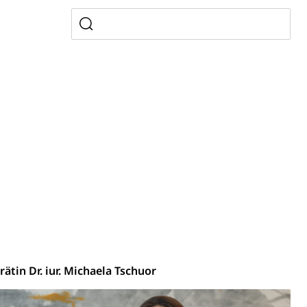
(WAS Luzern)
Existenzsicherung - Sozialhilfe
sicherung (WAS Luzern)
gigkeit, Suchtkrankheit, Drogenabhängige,
ientendossier
Pensionskasse, erste Säule, zweite Säule, dritte Säule,
rung
S Luzern)
AHV-Beiträge (WAS Luzern)
iebeiträge
Publikationen
Kontakt
AHV-Altersrente (WAS Luzern)
Behinderung, Erwerbsunfähigkeit, Behinderte
ätin Dr. iur. Michaela Tschuor