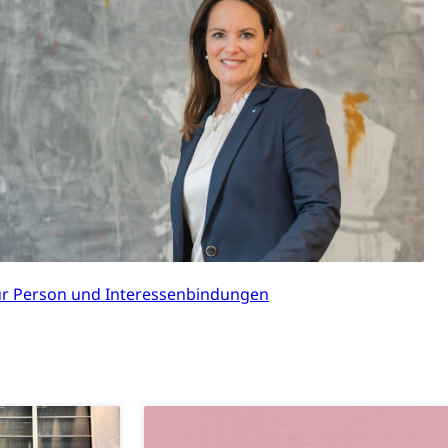
Denkmalpflege
ulturelles Erbe, Nachwuchsförderung, Vermittlung, Selektive
, Recherche, Bildende Kunst, Angewandte Kunst,
örderfonds, Werkankäufe, Kunstankäufe, Kunst und Bau,
r Person und Interessenbindungen
alschweizer Filmförderung