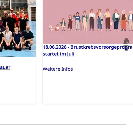
18.06.2026 - Brustkrebsvorsorgeprog
sabgabe, Langsamverkehr, Transportmittel, Auto, Motorrad,
startet im Juli
t
Verkehr und Infrastruktur vif
Kantonsstrassen
sauer
Weitere Infos
ewalt, elterliche Sorge