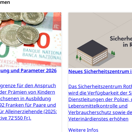
emen
willigungen
ewilligung, Aufenthalt, Niederlassung, Wohnsitz
ation
 Bescheinigungen
itätskarte, Visum, Geburtsurkunde
 Fischereiausweis
Strafregisterauszug bestellen
Waffe
entitätskarte
Strassenverkehrsamt (Führerausweis, Fah
aatsangehörigkeit, Staatsbürgerschaft, Bürgerrecht, Erwerb des Bü
erfahren
gung und Parameter 2026
Neues Sicherheitszentrum 
gen
grenze für den Anspruch
Das Sicherheitszentrum Rot
 Geburtsschein, Geburtsanzeige
 der Prämien von Kindern
wird die Verfügbarkeit der S
chsenen in Ausbildung
Dienstleitungen der Polizei, 
gen (WAS Luzern)
Schwangerschaft / Geburt (gruezi.lu.c
gendliche
92 Franken für Paare und
Lebensmittelkontrolle und
ür Alleinerziehende (2025:
Verbraucherschutz sowie d
desschutz, Jugendschutz
ive 72'550 Fr.).
Veterinärdienstes erhöhen
Jugendförderung
Psychische Gesundheit
IV für Kinder
eheim
Weitere Infos