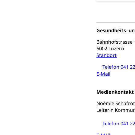
Hauspflege, spit
Betreuende 
Religion
Kirche, Gottesdi
Gesundheits- un
Religionsviel
Sport
Bahnhofstrasse 
6002 Luzern
Freizeitaktivitä
Standort
Olympiateam
Tiere
Telefon 041 22
Sportförder
Haustiere, Heimt
E-Mail
Tierschutz
Todesfall
Medienkontakt
Hunde
Bestattung, Beer
Noémie Schafro
Ärztliche To
Leiterin Kommun
Sicherheit
Telefon 041 22