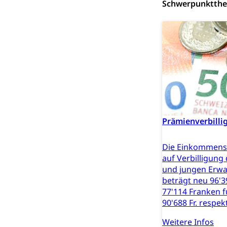
Schwerpunktth
Adoption
Aufenthaltsbe
Niederlassungsb
Amt für Migr
Ausweise und
Reisepass, Ident
Jagdausweis,
Einbürgerung
Reisepass, Id
Nationalität, St
Einbürgerungsv
Prämienverbilli
Einbürgerun
Geburt
Die Einkommens
Geburtsurkunde,
auf Verbilligung
und jungen Erwa
Familienzula
Kinder und Ju
beträgt neu 96'3
77'114 Franken f
Mündigkeit, Kin
90'688 Fr. respekt
Kinder- und 
Pflege / Pfleg
Weitere Infos