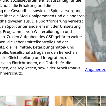
 und Sozialdepartement ist zuständig für die
chutz, die Erhaltung und die
ibliotheken
g der Gesundheit sowie die Spitalversorgung.
cht über die Medizinalpersonen und die anderen
rchiv, Landesbibliothek
dheitswesen aus. Die Sportförderung vernetzt
 den Sport unter anderem mit der Umsetzung
 Luzern
Zentral- und Hochschulbibliothek
Archiv der 
richtungen
t-Programms, von Weiterbildungen und
sen. Zu den Aufgaben des GSD gehören weiter
, Bibliotheken
en, die Lebensmittelkontrolle und der
Kultur
Kunst & Kultur (Luzern Tourismus)
ng
z, die Heilmittel-, Betäubungsmittel- und
olle, Gesellschaftsfragen in den Bereichen
prachförderung, Denkmalpflege, kulturelles Angebot, Kulturerbe, k
milie, Gleichstellung und Integration, die
urausschreibungen, Kulturpreis, Werkbeitrag, Produktionsbeitrag
sozialen Einrichtungen, die Opferhilfe, die
usik, Entwicklung, Programmbeiträge, Filmförderung, Regionale F
ngen, das Asylwesen, sowie der Arbeitsmarkt
r, Kulturgesuche, Kulturvermittlung
Angaben zu
ehmerschutz.
ung und Vermittlung
Angebote für Schulklassen
Zentr
fentlicher Verkehr