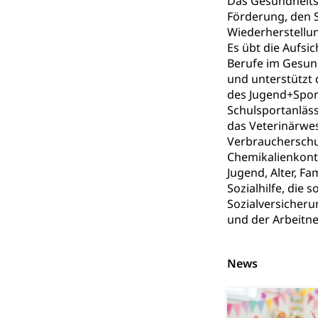
Das Gesundheits-
Förderung, den S
Archive und B
Wiederherstellun
Es übt die Aufsi
Bücher, Bundesa
Berufe im Gesun
und unterstützt
Staatsarchiv
Kulturelle Ein
des Jugend+Spor
Schulsportanläs
Museen, Theater
das Veterinärwes
Dienststelle 
Kulturförderu
Verbraucherschut
Chemikalienkontr
Kulturpolitik, S
Jugend, Alter, Fa
Förderung, Kult
Sozialhilfe, die 
Theater/Tanz, M
Sozialversicheru
Schule und Kultu
und der Arbeitn
Kulturförder
News
Mobilität
Schiene und öf