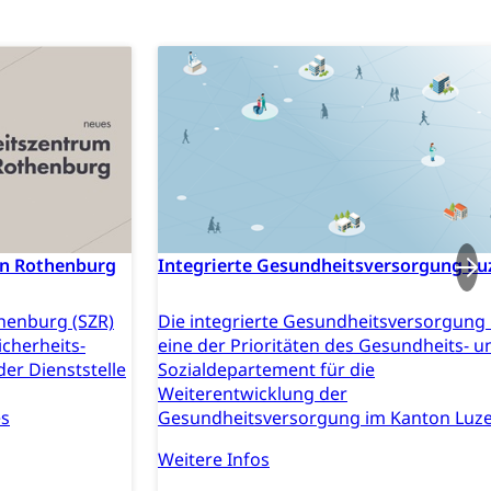
n, Sprengstoffe und Pyrotechnik
rzeugausweis)
Namensänderungen
rgerrechts, Verlust des Bürgerrechts,
Integrierte Gesundheitsversorgung Lu
in Rothenburg
Die integrierte Gesundheitsversorgung 
henburg (SZR)
eine der Prioritäten des Gesundheits- u
icherheits-
Sozialdepartement für die
der Dienststelle
h)
Weiterentwicklung der
Gesundheitsversorgung im Kanton Luze
es
Weitere Infos
 und Jugendliche (WAS Luzern)