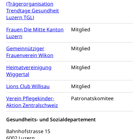
Feuerwehr, Gesundheitswesen, technische Betriebe,
(Trägerorganisation
Erwerbsausfallentschädigung (WAS Luzern)
Alarmierung, Sirenentest
Trendtage Gesundheit
Luzern TGL)
Kantonaler Führungsstab
Polizei
Frauen Die Mitte Kanton
Mitglied
Ordnungskräfte, Sicherheit, öffentliche Ordnung
Luzern
Polizei
Versorgung
Gemeinnütziger
Mitglied
Frauenverein Wikon
Vorratshaltung, Vorrat
Heimatvereinigung
Mitglied
Wasserversorgung
Waffen
Wiggertal
Waffenerwerbsschein, Waffenschein, Waffenbüro,
Lions Club Willisau
Mitglied
Waffentragen, Selbstverteidigung
Verein Pflegekinder-
Patronatskomitee
Waffen, Sprengstoffe und Pyrotechnik
Zivildienst
Aktion Zentralschweiz
Militärdienst
Gesundheits- und Sozialdepartement
Bundesamt für Zivildienst ZIVI
Zivilschutz
Bahnhofstrasse 15
Erwerbsausfallentschädigung (WAS Luzern)
Schutzdienstpflicht, Schutzraum,
6002 Luzern