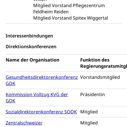
Adoption
Mitglied Vorstand Pflegezentrum
Adoptivkind, Adoptiveltern, Adoptionsvermittlung,
Feldheim Reiden
Adoptionsverfahren, elterliche Gewalt, elterliche
Mitglied Vorstand Spitex Wiggertal
Sorge
Adoption
Aufenthaltsbewilligungen
Interessenbindungen
Niederlassungsbewilligung, Aufenthalt,
Direktionskonferenzen
Niederlassung, Wohnsitz
Amt für Migration
Name der Organisation
Funktion des
Ausweise und Bescheinigungen
Regierungsratsmitgl
Reisepass, Identitätskarte, Visum, Geburtsurkunde
Gesundheitsdirektorenkonferenz
Vorstandsmitglied
Jagdausweis, Fischereiausweis
Einbürgerung
GDK
Strafregisterauszug bestellen
Nationalität, Staatsangehörigkeit,
Kommission Vollzug KVG der
Präsidentin
Staatsbürgerschaft, Bürgerrecht, Erwerb des
GDK
Waffen, Sprengstoffe und Pyrotechnik
Bürgerrechts, Verlust des Bürgerrechts,
Einbürgerungsverfahren
Reisepass, Identitätskarte
Sozialdirektorenkonferenz SODK
Mitglied
Einbürgerungen
Geburt
Strassenverkehrsamt (Führerausweis,
Zentralschweizer
Mitglied
Fahrzeugausweis)