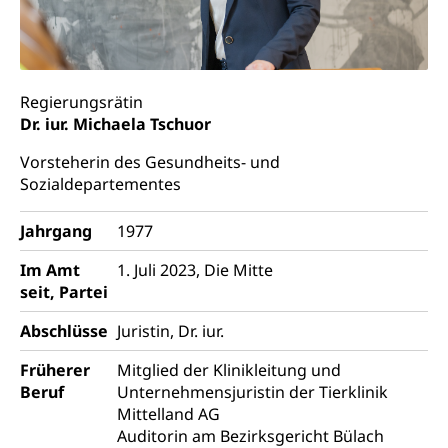
Zentral- und Hochschulbibliothek
Museen, Theater, Bibliotheken
Archiv der Denkmalpflege
Dienststelle Kultur
Kulturförderung
Kunst & Kultur (Luzern Tourismus)
Kulturpolitik, Sprachförderung, Denkmalpflege,
kulturelles Angebot, Kulturerbe, kulturelles Erbe,
Regierungsrätin
Nachwuchsförderung, Vermittlung, Selektive
Dr. iur. Michaela Tschuor
Förderung, Kulturausschreibungen, Kulturpreis,
Werkbeitrag, Produktionsbeitrag, Recherche,
Vorsteherin des Gesundheits- und
Bildende Kunst, Angewandte Kunst, Theater/Tanz,
Sozialdepartementes
Musik, Entwicklung, Programmbeiträge,
Filmförderung, Regionale Förderfonds,
Jahrgang
1977
Werkankäufe, Kunstankäufe, Kunst und Bau, Schule
und Kultur, Kulturgesuche, Kulturvermittlung
Im Amt
1. Juli 2023, Die Mitte
Kulturförderung und Vermittlung
seit, Partei
Angebote für Schulklassen
Abschlüsse
Juristin, Dr. iur.
Mobilität
Zentralschweizer Filmförderung
Früherer
Mitglied der Klinikleitung und
Schiene und öffentlicher Verkehr
Beruf
Unternehmensjuristin der Tierklinik
Mittelland AG
Schienenverkehr, Zugverkehr, Bahnverkehr,
Auditorin am Bezirksgericht Bülach
Transportmittel, öffentlicher Verkehr