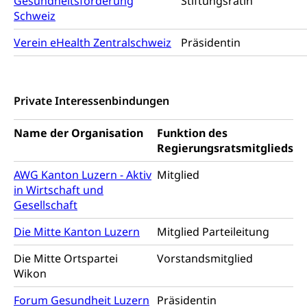
Gesundheitsförderung
Stiftungsrätin
Tiermedizin, Tierarzt, Tierschutz, Jagd, Fischerei,
Gesundheitsförderung
Viehzucht
Schweiz
Jugend+Sport
Verein eHealth Zentralschweiz
Präsidentin
Tierschutz
Todesfall
Freiwilliger Schulsport
Hobbytierhaltung und Bienen
Bestattung, Beerdigung, Testament, Erbrecht,
Erbschaft, Todesschein, Todesanzeige,
Sportförderung
Veterinärdienst
Zivilstandsamt, Erben, Erbenliste
Private Interessenbindungen
Wildtiere
Ärztliche Todesbescheinigung
Name der Organisation
Funktion des
Halten von Wildtieren
Regierungsratsmitglieds
Sicherheit
Haltung Heimtiere
AWG Kanton Luzern - Aktiv
Mitglied
Hunde
Armee
in Wirtschaft und
Gesellschaft
Militär, Militärdienst, Militärdienstpflicht,
Wehrpflicht, Berufssoldat, Militärdienstverweigerer,
Die Mitte Kanton Luzern
Mitglied Parteileitung
Dienstverweigerer, Militärdienstverweigerung,
Wehrpflichtersatz, Wehrpflichtersatzabgabe
Die Mitte Ortspartei
Vorstandsmitglied
Wikon
Militär
Bevölkerungsschutz
Schweizer Armee
Forum Gesundheit Luzern
Präsidentin
Katastrophenschutz, Katastrophenhilfe, Polizei,