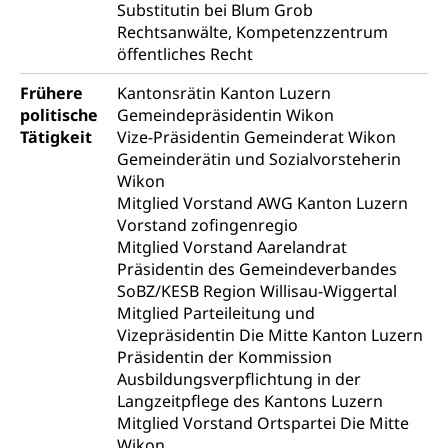
Substitutin bei Blum Grob
Verkehrsverbund Luzern VVL
Rechtsanwälte, Kompetenzzentrum
Schifffahrt
öffentliches Recht
Öffentlicher Verkehr Luzern Mobil
Schiffsverkehr, Binnenschifffahrt, Seeschifffahrt,
Flussschifffahrt
Frühere
Kantonsrätin Kanton Luzern
politische
Gemeindepräsidentin Wikon
Schifffahrt (Strassenverkehrsamt)
Strasse
Tätigkeit
Vize-Präsidentin Gemeinderat Wikon
Gemeinderätin und Sozialvorsteherin
Autoverkehr, Lastwagenverkehr, Schwerverkehr,
Wikon
leistungsabhängige Schwerverkehrsabgabe,
Langsamverkehr, Transportmittel, Auto, Motorrad,
Mitglied Vorstand AWG Kanton Luzern
Individualverkehr
Vorstand zofingenregio
Mitglied Vorstand Aarelandrat
zentras (Betrieb und Unterhalt LU, OW, NW,
Präsidentin des Gemeindeverbandes
ZG)
SoBZ/KESB Region Willisau-Wiggertal
Persönliches
Mitglied Parteileitung und
Strassenverkehrsamt
Vizepräsidentin Die Mitte Kanton Luzern
Verkehr und Infrastruktur vif
Zivilstand
Präsidentin der Kommission
Ausbildungsverpflichtung in der
Kantonsstrassen
Geburt, Heirat, Ehe, Partnerschaft, Tod,
Langzeitpflege des Kantons Luzern
Zivilstandsamt, Zivilstandsregiste
Mitglied Vorstand Ortspartei Die Mitte
Wikon
Zivilstandswesen