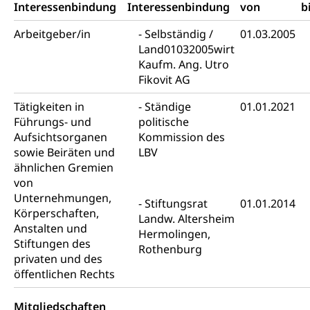
IV-Leistungen (WAS Luzern)
Archive und Bibliotheken
Interessenbindung
Interessenbindung
von
b
Bücher, Bundesarchiv, Landesbibliothek
Arbeitgeber/in
Selbständig /
01.03.2005
Land01032005wirt
Staatsarchiv Luzern
Kulturelle Einrichtungen
Kaufm. Ang. Utro
Fikovit AG
Zentral- und Hochschulbibliothek
Museen, Theater, Bibliotheken
Archiv der Denkmalpflege
Tätigkeiten in
Ständige
01.01.2021
Dienststelle Kultur
Kulturförderung
Führungs- und
politische
Kunst & Kultur (Luzern Tourismus)
Kulturpolitik, Sprachförderung, Denkmalpflege,
Aufsichtsorganen
Kommission des
kulturelles Angebot, Kulturerbe, kulturelles Erbe,
sowie Beiräten und
LBV
Nachwuchsförderung, Vermittlung, Selektive
ähnlichen Gremien
Förderung, Kulturausschreibungen, Kulturpreis,
von
Werkbeitrag, Produktionsbeitrag, Recherche,
Unternehmungen,
Bildende Kunst, Angewandte Kunst, Theater/Tanz,
Stiftungsrat
01.01.2014
Körperschaften,
Musik, Entwicklung, Programmbeiträge,
Landw. Altersheim
Filmförderung, Regionale Förderfonds,
Anstalten und
Hermolingen,
Werkankäufe, Kunstankäufe, Kunst und Bau, Schule
Stiftungen des
Rothenburg
und Kultur, Kulturgesuche, Kulturvermittlung
privaten und des
öffentlichen Rechts
Kulturförderung und Vermittlung
Angebote für Schulklassen
Mitgliedschaften