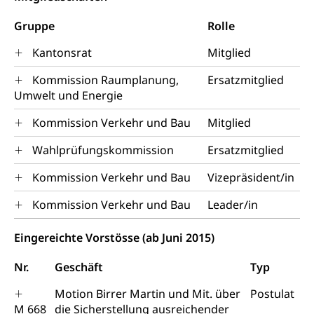
Mobilität
Zentralschweizer Filmförderung
Gruppe
Rolle
Schiene und öffentlicher Verkehr
Kantonsrat
Mitglied
Schienenverkehr, Zugverkehr, Bahnverkehr,
Transportmittel, öffentlicher Verkehr
Kommission Raumplanung,
Ersatzmitglied
Umwelt und Energie
Verkehrsverbund Luzern VVL
Schifffahrt
Kommission Verkehr und Bau
Mitglied
Öffentlicher Verkehr Luzern Mobil
Schiffsverkehr, Binnenschifffahrt, Seeschifffahrt,
Flussschifffahrt
Wahlprüfungskommission
Ersatzmitglied
Schifffahrt (Strassenverkehrsamt)
Strasse
Kommission Verkehr und Bau
Vizepräsident/in
Autoverkehr, Lastwagenverkehr, Schwerverkehr,
Kommission Verkehr und Bau
Leader/in
leistungsabhängige Schwerverkehrsabgabe,
Langsamverkehr, Transportmittel, Auto, Motorrad,
Individualverkehr
Eingereichte Vorstösse (ab Juni 2015)
zentras (Betrieb und Unterhalt LU, OW, NW,
Nr.
Geschäft
Typ
ZG)
Persönliches
Motion Birrer Martin und Mit. über
Postulat
Strassenverkehrsamt
M 668
die Sicherstellung ausreichender