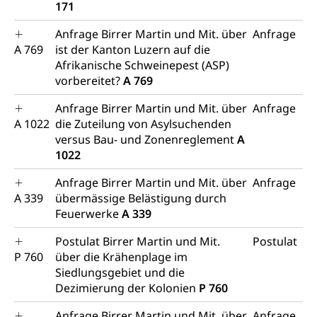
171
Staatsbürgerschaft, Bürgerrecht, Erwerb des
Waffen, Sprengstoffe und Pyrotechnik
Bürgerrechts, Verlust des Bürgerrechts,
Einbürgerungsverfahren
Anfrage Birrer Martin und Mit. über
Anfrage
Reisepass, Identitätskarte
A 769
ist der Kanton Luzern auf die
Einbürgerungen
Geburt
Strassenverkehrsamt (Führerausweis,
Afrikanische Schweinepest (ASP)
Fahrzeugausweis)
vorbereitet?
A 769
Geburtsurkunde, Geburtsschein, Geburtsanzeige
Namensänderungen
Anfrage Birrer Martin und Mit. über
Anfrage
Familienzulagen (WAS Luzern)
Kinder und Jugendliche
A 1022
die Zuteilung von Asylsuchenden
versus Bau- und Zonenreglement
A
Schwangerschaft / Geburt (gruezi.lu.ch)
Mündigkeit, Kindesschutz, Jugendschutz
1022
Kinder- und Jugendförderung
Pflege / Pflegeheim
Anfrage Birrer Martin und Mit. über
Anfrage
Psychische Gesundheit
Hauspflege, spitalexterne Pflege, Spitex
A 339
übermässige Belästigung durch
Feuerwerke
A 339
IV für Kinder und Jugendliche (WAS Luzern)
Betreuende Angehörige
Religion
Postulat Birrer Martin und Mit.
Postulat
Pflegeheimliste und freie Pflegeplätze
Kirche, Gottesdienst, Seelsorge,
P 760
über die Krähenplage im
Religionsgemeinschaft
Siedlungsgebiet und die
Betreuung von Angehörigen (WAS Luzern)
Dezimierung der Kolonien
P 760
Religionsvielfalt Im Kanton Luzern (unilu)
Sport
Anfrage Birrer Martin und Mit. über
Anfrage