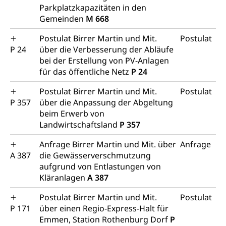
Parkplatzkapazitäten in den
Verkehr und Infrastruktur vif
Zivilstand
Gemeinden
M 668
Kantonsstrassen
Geburt, Heirat, Ehe, Partnerschaft, Tod,
Zivilstandsamt, Zivilstandsregiste
Postulat Birrer Martin und Mit.
Postulat
P 24
über die Verbesserung der Abläufe
Zivilstandswesen
Adoption
bei der Erstellung von PV-Anlagen
für das öffentliche Netz
P 24
Adoptivkind, Adoptiveltern, Adoptionsvermittlung,
Adoptionsverfahren, elterliche Gewalt, elterliche
Postulat Birrer Martin und Mit.
Postulat
Sorge
P 357
über die Anpassung der Abgeltung
beim Erwerb von
Adoption
Aufenthaltsbewilligungen
Landwirtschaftsland
P 357
Niederlassungsbewilligung, Aufenthalt,
Niederlassung, Wohnsitz
Anfrage Birrer Martin und Mit. über
Anfrage
A 387
die Gewässerverschmutzung
Amt für Migration
Ausweise und Bescheinigungen
aufgrund von Entlastungen von
Kläranlagen
A 387
Reisepass, Identitätskarte, Visum, Geburtsurkunde
Postulat Birrer Martin und Mit.
Postulat
Jagdausweis, Fischereiausweis
Einbürgerung
P 171
über einen Regio-Express-Halt für
Emmen, Station Rothenburg Dorf
P
Strafregisterauszug bestellen
Nationalität, Staatsangehörigkeit,