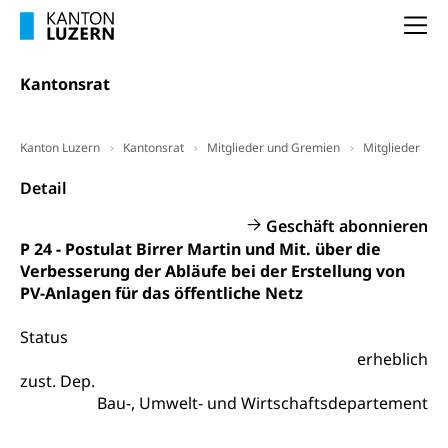
Frühpensionierung, Altersrente, berufliche
Vorsorge, Altersvorsorge
Handelsregister Luzern
Na
Dienststelle Steuern - Wissenswertes
AHV-Altersrente (WAS Luzern)
Kantonsrat
Selbständige (WAS Luzern)
LUPK - Luzerner Pensionskasse
Bildung und Forschung
Altersvorsorge (gruezi.lu.ch)
Kanton Luzern
Kantonsrat
Mitglieder und Gremien
Mitglieder
Wissenschaftsförderung
Detail
Forschungsförderung, Wissenschaftsmarketing,
Wissenschaft, Forschung, Entwicklung, Projekte
Geschäft abonnieren
P 24 - Postulat Birrer Martin und Mit. über die
Pilotprojekte Klima
Erwachsenenbildung und Weiterbildung
Verbesserung der Abläufe bei der Erstellung von
Innovative Projekte Landwirtschaft und
Umschulung, zweiter Bildungsweg,
PV-Anlagen für das öffentliche Netz
Nachdiplomstudium, Zusatzlehre, Höhere
Wald
Berufsbildung, Berufsmatura nach Lehre,
Status
Projektförderung Universität Luzern unilu
Neuorientierung, Grundkompetenzen,
erheblich
Berufsberatung, Standortbestimmung,
zust. Dep.
Studienberatung, Beratung und Unterstützung,
Berufsabschluss für Erwachsene
Bau-, Umwelt- und Wirtschaftsdepartement
Erwachsenenmatura
Berufliche Grundbildung