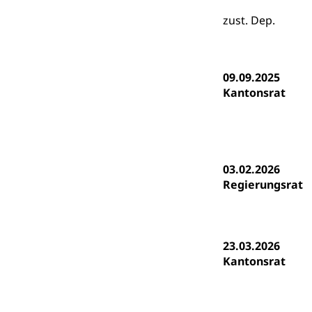
Hochschulbildung
Finanzielle 
zust. Dep.
Hochschule Luze
(Dachorganisati
swissunivers
Vorschule
09.09.2025
Kindergarten, Ki
Kantonsrat
Kinderbetre
Frühe Förde
Gesundheit und 
03.02.2026
Konsumenten
Regierungsrat
Konsumentenrech
Erschöpfung, nat
23.03.2026
Lebensmittel
Krankenversi
Kantonsrat
Unfallversicheru
Krankenversi
Lebensmittels