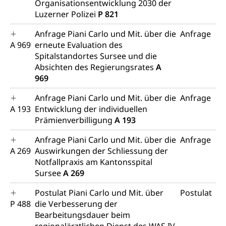
Erbschaftssteuer, Schenkungssteuer, Gewinn- und
Organisationsentwicklung 2030 der
Kapitalsteuer
Luzerner Polizei
P 821
Steuern (Dienststelle)
Ombudsstellen
Anfrage Piani Carlo und Mit. über die
Anfrage
A 969
erneute Evaluation des
Vermittler, Vermittlungsstelle, Schlichtungsstelle,
Spitalstandortes Sursee und die
Vermittlung, Schlichtung, Mediation
Absichten des Regierungsrates
A
969
Umgang mit Beschwerden (Volksschulen)
Rassismus
Beschwerde Strassenverkehrsamt
Diskriminierung, Fremdenfeindlichkeit,
Anfrage Piani Carlo und Mit. über die
Anfrage
Gleichberechtigung
A 193
Entwicklung der individuellen
Beschwerdestelle Spitäler
Prämienverbilligung
A 193
Anlaufstelle Schutz vor Diskriminierung
Strafregister und Strafverfahren
Schlichtungsstelle SEG
(fabia)
Anfrage Piani Carlo und Mit. über die
Anfrage
Strafrecht, Strafrechtspflege, Gerichtsverfahren,
A 269
Auswirkungen der Schliessung der
Strafregistereintrag, Strafregisterauszug,
Schutz vor Diskriminierung
Notfallpraxis am Kantonsspital
Kriminalität
Sursee
A 269
Strafverfahren Staatsanwaltschaft
Vormundschaft
Postulat Piani Carlo und Mit. über
Postulat
Strafregisterauszug bestellen (EJPD)
P 488
die Verbesserung der
Vormund, Amtsvormund, Mündel,
Vormundschaftsbehörde, Kindesschutz,
Bearbeitungsdauer beim
Jugendschutz