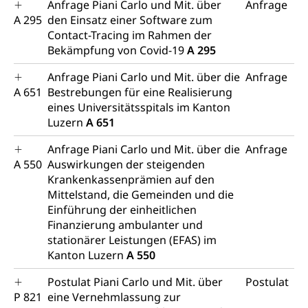
Anfrage Piani Carlo und Mit. über
Anfrage
Gleichstellung aller Geschlechter und
Zivilverfahren
A 295
den Einsatz einer Software zum
Lebensformen
Zivilrecht, Zivilrechtspflege, Gerichtsverfahren
Contact-Tracing im Rahmen der
Gleichstellung Menschen mit
Bekämpfung von Covid-19
A 295
Bezirksgerichte: Aufgaben und Verfahren
Behinderungen
Betreibung und Konkurs
Anfrage Piani Carlo und Mit. über die
Anfrage
Kosten im Zivilprozess
Schlichtungsbehörde Gleichstellung
Bankrott, Schulden, Zahlungsunfähigkeit, Pfändung
A 651
Bestrebungen für eine Realisierung
eines Universitätsspitals im Kanton
Schulden (gruezi.lu.ch)
Demokratie
Luzern
A 651
Betreibungsämter
Regierungsform, Stimm- und Wahlrecht,
Anfrage Piani Carlo und Mit. über die
Anfrage
Stimmrecht, Abstimmungen, Wahlen, politische
Betreibungsverfahren
A 550
Auswirkungen der steigenden
Parteien, Grundfreiheiten, Pluralismus
Krankenkassenprämien auf den
Konkursämter
Volksrechte
Kantonale Steuern
Mittelstand, die Gemeinden und die
Einführung der einheitlichen
Finanzausgleich, Einkommenssteuer, Kopfsteuer,
Finanzierung ambulanter und
Personalsteuer, Haushaltssteuer, Vermögenssteuer,
stationärer Leistungen (EFAS) im
Verrechnungssteuer, Quellensteuer,
Kanton Luzern
A 550
Grundstückgewinnsteuer, Liegenschaftssteuer,
Handänderungssteuer, Grundsteuer, Kirchensteuer,
Postulat Piani Carlo und Mit. über
Postulat
Gewerbesteuer, Vergnügungssteuer,
Reklameplakatsteuer, Verkehrssteuer,
P 821
eine Vernehmlassung zur