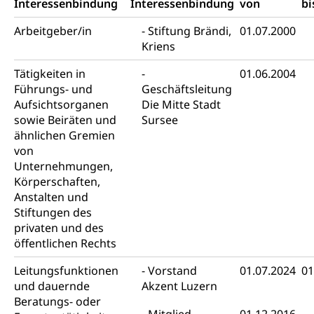
Interessenbindung
Interessenbindung
von
bi
Amt für Migration
Ausweise und Bescheinigungen
Arbeitgeber/in
Stiftung Brändi,
01.07.2000
Reisepass, Identitätskarte, Visum, Geburtsurkunde
Kriens
Jagdausweis, Fischereiausweis
Einbürgerung
Tätigkeiten in
01.06.2004
Strafregisterauszug bestellen
Nationalität, Staatsangehörigkeit,
Führungs- und
Geschäftsleitung
Staatsbürgerschaft, Bürgerrecht, Erwerb des
Aufsichtsorganen
Die Mitte Stadt
Waffen, Sprengstoffe und Pyrotechnik
Bürgerrechts, Verlust des Bürgerrechts,
sowie Beiräten und
Sursee
Einbürgerungsverfahren
Reisepass, Identitätskarte
ähnlichen Gremien
von
Einbürgerungen
Geburt
Strassenverkehrsamt (Führerausweis,
Unternehmungen,
Fahrzeugausweis)
Geburtsurkunde, Geburtsschein, Geburtsanzeige
Körperschaften,
Namensänderungen
Anstalten und
Familienzulagen (WAS Luzern)
Kinder und Jugendliche
Stiftungen des
privaten und des
Schwangerschaft / Geburt (gruezi.lu.ch)
Mündigkeit, Kindesschutz, Jugendschutz
öffentlichen Rechts
Kinder- und Jugendförderung
Pflege / Pflegeheim
Leitungsfunktionen
Vorstand
01.07.2024
01
und dauernde
Psychische Gesundheit
Akzent Luzern
Hauspflege, spitalexterne Pflege, Spitex
Beratungs- oder
IV für Kinder und Jugendliche (WAS Luzern)