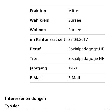
Individualverkehr
Fraktion
Mitte
zentras (Betrieb und Unterhalt LU, OW, NW,
ZG)
Wahlkreis
Sursee
Persönliches
Strassenverkehrsamt
Wohnort
Sursee
Verkehr und Infrastruktur vif
Zivilstand
im Kantonsrat seit
27.03.2017
Kantonsstrassen
Geburt, Heirat, Ehe, Partnerschaft, Tod,
Beruf
Sozialpädagoge HF
Zivilstandsamt, Zivilstandsregiste
Titel
Sozialpädagoge HF
Zivilstandswesen
Adoption
Jahrgang
1963
Adoptivkind, Adoptiveltern, Adoptionsvermittlung,
Adoptionsverfahren, elterliche Gewalt, elterliche
E-Mail
E-Mail
Sorge
Adoption
Aufenthaltsbewilligungen
Niederlassungsbewilligung, Aufenthalt,
Interessenbindungen
Niederlassung, Wohnsitz
Typ der