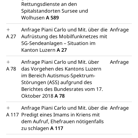
Rettungsdienste an den
Wasserversorgung
Waffen
Spitalstandorten Sursee und
Wolhusen
A 589
Waffenerwerbsschein, Waffenschein, Waffenbüro,
Waffentragen, Selbstverteidigung
Anfrage Piani Carlo und Mit. über die
Anfrage
A 27
Aufrüstung des Mobilfunknetzes mit
Waffen, Sprengstoffe und Pyrotechnik
Zivildienst
5G-Sendeanlagen – Situation im
Militärdienst
Kanton Luzern
A 27
Bundesamt für Zivildienst ZIVI
Zivilschutz
Anfrage Piani Carlo und Mit. über
Anfrage
A 78
das Vorgehen des Kantons Luzern
Erwerbsausfallentschädigung (WAS Luzern)
Schutzdienstpflicht, Schutzraum,
im Bereich Autismus-Spektrum-
Schutzraumbaupflicht
Störungen (ASS) aufgrund des
Berichtes des Bundesrates vom 17.
Zivilschutz
Oktober 2018
A 78
Staat und Recht
Anfrage Piani Carlo und Mit. über die
Anfrage
A 117
Predigt eines Imams in Kriens mit
Gleichstellung von Frau und Mann
dem Aufruf, Ehefrauen nötigenfalls
zu schlagen
A 117
Diskriminierung, Gleichstellungsbüro, Mobbing