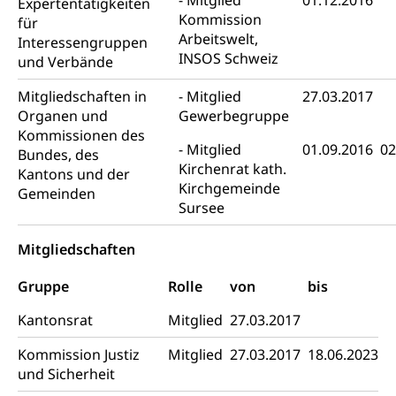
Mitglied
01.12.2016
Betreuende Angehörige
Expertentätigkeiten
Religion
Kommission
für
Pflegeheimliste und freie Pflegeplätze
Kirche, Gottesdienst, Seelsorge,
Arbeitswelt,
Interessengruppen
Religionsgemeinschaft
INSOS Schweiz
und Verbände
Betreuung von Angehörigen (WAS Luzern)
Religionsvielfalt Im Kanton Luzern (unilu)
Sport
Mitgliedschaften in
Mitglied
27.03.2017
Organen und
Gewerbegruppe
Religion (gruezi.lu.ch)
Freizeitaktivitäten, Schulsport, Spitzensport,
Kommissionen des
Breitensport, Jugend und Sport, Sportanlagen
Mitglied
01.09.2016
02
Bundes, des
Kirchenrat kath.
Olympiateam Kanton Luzern
Kantons und der
Tiere
Kirchgemeinde
Gemeinden
Offene Sporthallen
Haustiere, Heimtiere, Wildtiere, Veterinärmedizin,
Sursee
Tiermedizin, Tierarzt, Tierschutz, Jagd, Fischerei,
Gesundheitsförderung
Viehzucht
Mitgliedschaften
Jugend+Sport
Tierschutz
Todesfall
Gruppe
Rolle
von
bis
Freiwilliger Schulsport
Hobbytierhaltung und Bienen
Bestattung, Beerdigung, Testament, Erbrecht,
Kantonsrat
Mitglied
27.03.2017
Erbschaft, Todesschein, Todesanzeige,
Sportförderung
Veterinärdienst
Zivilstandsamt, Erben, Erbenliste
Kommission Justiz
Mitglied
27.03.2017
18.06.2023
Wildtiere
und Sicherheit
Ärztliche Todesbescheinigung
Halten von Wildtieren