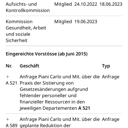
Aufsichts- und
Mitglied
24.10.2022
18.06.2023
Sicherheit
Haltung Heimtiere
Kontrollkommission
Hunde
Armee
Kommission
Mitglied
19.06.2023
Gesundheit, Arbeit
Militär, Militärdienst, Militärdienstpflicht,
und soziale
Wehrpflicht, Berufssoldat, Militärdienstverweigerer,
Sicherheit
Dienstverweigerer, Militärdienstverweigerung,
Wehrpflichtersatz, Wehrpflichtersatzabgabe
Eingereichte Vorstösse (ab Juni 2015)
Militär
Bevölkerungsschutz
Nr.
Geschäft
Typ
Schweizer Armee
Katastrophenschutz, Katastrophenhilfe, Polizei,
Feuerwehr, Gesundheitswesen, technische Betriebe,
Anfrage Piani Carlo und Mit. über die
Anfrage
Erwerbsausfallentschädigung (WAS Luzern)
Alarmierung, Sirenentest
A 521
Praxis der Sistierung von
Gesetzesänderungen aufgrund
Kantonaler Führungsstab
Polizei
fehlender personeller und
Ordnungskräfte, Sicherheit, öffentliche Ordnung
finanzieller Ressourcen in den
jeweiligen Departementen
A 521
Polizei
Versorgung
Anfrage Piani Carlo und Mit. über die
Anfrage
Vorratshaltung, Vorrat
A 589
geplante Reduktion der