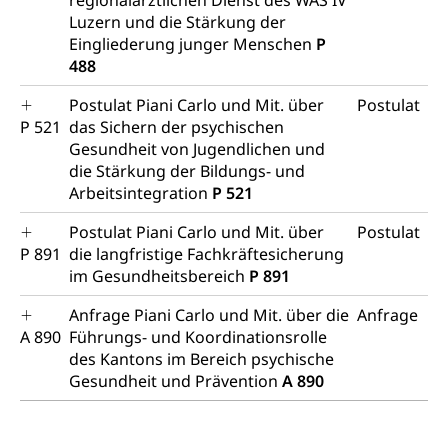
regionalärztlichen Dienst des WAS IV
Luzern und die Stärkung der
Kindes- und Erwachsenenschutz KESB
Eingliederung junger Menschen
P
488
Kindes- und Erwachsenenschutzbehörden im
Umwelt und Bauen
Kanton Luzern
Postulat Piani Carlo und Mit. über
Postulat
P 521
das Sichern der psychischen
Abfall
Gesundheit von Jugendlichen und
Abfallentsorgung, Kehrichtabfuhr, Müllabfuhr
die Stärkung der Bildungs- und
Arbeitsintegration
P 521
Abfall und Entsorgung
Boden, Natur und Landschaft
Postulat Piani Carlo und Mit. über
Postulat
Gemeindeverbände für Abfallentsorgung
Bodenschutz, Landschaftsschutz, Gewässerschutz,
P 891
die langfristige Fachkräftesicherung
Naturschutz, Umweltschutz
im Gesundheitsbereich
P 891
Natur (Dienststelle Landwirtschaft und
Chemie und Gifte
Anfrage Piani Carlo und Mit. über die
Anfrage
Wald)
Giftabfälle, Giftmüll, Schadstoffe, Giftstoffe, Störfall
A 890
Führungs- und Koordinationsrolle
Natur- und Lanschaftsschutz (GEO-Portal
des Kantons im Bereich psychische
Sonderabfälle und Gifte (Umweltberatung
rawi)
Eigentum
Gesundheit und Prävention
A 890
Luzern)
Boden
Liegenschaft, Immobilie, Grundstück