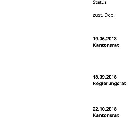
Status
Psychomotorik, 
Gymnasien & 
zust. Dep.
Kantonale S
Stipendien un
Gesundheits
Sonderschul
Studienbeihilfe
Heilpädagogi
Stipendien U
19.06.2018
Universität
Kantonsrat
Fachstelle St
Technische Hoch
Hochschulbildung
Finanzielle 
Hochschule Luze
(Dachorganisati
18.09.2018
swissunivers
Vorschule
Regierungsrat
Kindergarten, Ki
Kinderbetre
22.10.2018
Frühe Förde
Gesundheit und 
Kantonsrat
Konsumenten