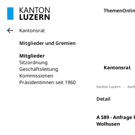
Pilotprojekt
Erwachsenenb
Themen
Onlin
Umschulung, zwe
Grundkompetenze
Kantonsrat
Erwachsene
Berufliche Gr
Mitglieder und Gremien
Fachperson B
Lehre, Berufsfac
Mitglieder
Allgemeinbil
Sitzordnung
Schulen und 
Hochschule F
Bildung & Be
Kantonsrat
Geschäftsleitung
Fremdsprache
Studium, Hochsc
Kommissionen
Berufsabschl
Präsidentinnen seit 1960
Information
Kanton Luzern
Kant
Campus Hor
Mittelschulen
Berufslehre (
Pädagogische
Gymnasium, Hand
Detail
Informatikmitte
Berufsmaturi
und Vollzeitsch
A 589 - Anfrage
Berufsbildung
Obligatorische
Wolhusen
Fach- & Wirt
Schulpflicht, S