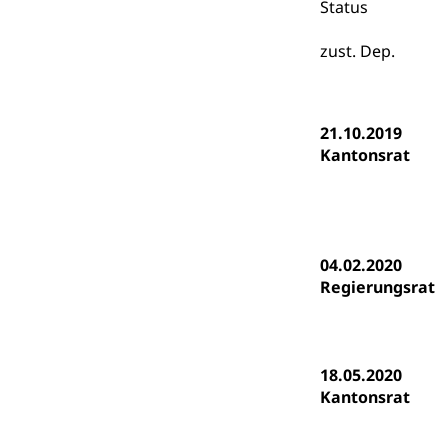
Status
Psychomotorik, 
Gymnasien & 
zust. Dep.
Kantonale S
Stipendien un
Gesundheits
Sonderschul
Studienbeihilfe
Heilpädagogi
Stipendien U
21.10.2019
Universität
Kantonsrat
Fachstelle St
Technische Hoch
Hochschulbildung
Finanzielle 
Hochschule Luze
(Dachorganisati
04.02.2020
swissunivers
Vorschule
Regierungsrat
Kindergarten, Ki
Kinderbetre
18.05.2020
Frühe Förde
Gesundheit und 
Kantonsrat
Konsumenten