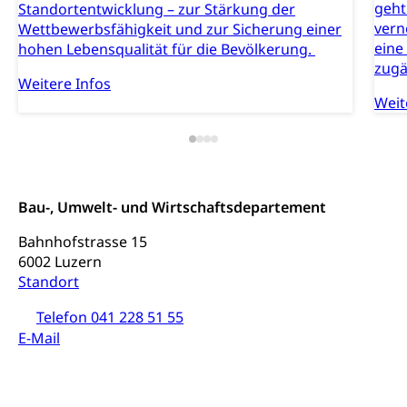
geht
Standortentwicklung – zur Stärkung der
Kunst & Kultur (Luzern Tourismus)
Kulturpolitik, Sprachförderung, Denkmalpflege,
vern
Wettbewerbsfähigkeit und zur Sicherung einer
kulturelles Angebot, Kulturerbe, kulturelles Erbe,
eine
hohen Lebensqualität für die Bevölkerung.
Nachwuchsförderung, Vermittlung, Selektive
Förderung, Kulturausschreibungen, Kulturpreis,
zugä
Weitere Infos
Werkbeitrag, Produktionsbeitrag, Recherche,
Bildende Kunst, Angewandte Kunst, Theater/Tanz,
Weit
Musik, Entwicklung, Programmbeiträge,
Filmförderung, Regionale Förderfonds,
Werkankäufe, Kunstankäufe, Kunst und Bau, Schule
und Kultur, Kulturgesuche, Kulturvermittlung
Bau-, Umwelt- und Wirtschaftsdepartement
Kulturförderung und Vermittlung
Angebote für Schulklassen
Bahnhofstrasse 15
Mobilität
6002 Luzern
Zentralschweizer Filmförderung
Standort
Schiene und öffentlicher Verkehr
Telefon 041 228 51 55
Schienenverkehr, Zugverkehr, Bahnverkehr,
E-Mail
Transportmittel, öffentlicher Verkehr
Verkehrsverbund Luzern VVL
Schifffahrt