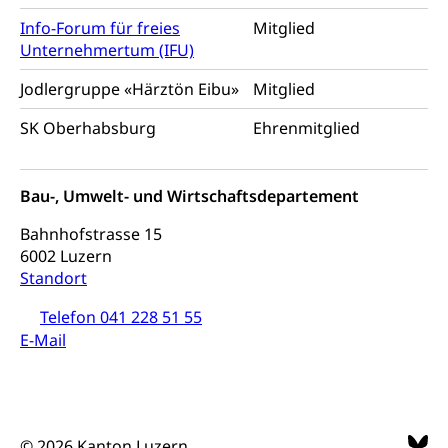
Adoptivkind, Adoptiveltern, Adoptionsvermittlung,
Adoptionsverfahren, elterliche Gewalt, elterliche
Info-Forum für freies
Mitglied
Sorge
Unternehmertum (IFU)
Adoption
Aufenthaltsbewilligungen
Jodlergruppe «Härztön Eibu»
Mitglied
Niederlassungsbewilligung, Aufenthalt,
SK Oberhabsburg
Ehrenmitglied
Niederlassung, Wohnsitz
Amt für Migration
Ausweise und Bescheinigungen
Bau-, Umwelt- und Wirtschaftsdepartement
Reisepass, Identitätskarte, Visum, Geburtsurkunde
Bahnhofstrasse 15
Jagdausweis, Fischereiausweis
6002 Luzern
Einbürgerung
Standort
Strafregisterauszug bestellen
Nationalität, Staatsangehörigkeit,
Staatsbürgerschaft, Bürgerrecht, Erwerb des
Telefon 041 228 51 55
Waffen, Sprengstoffe und Pyrotechnik
Bürgerrechts, Verlust des Bürgerrechts,
E-Mail
Einbürgerungsverfahren
Reisepass, Identitätskarte
Einbürgerungen
Geburt
Strassenverkehrsamt (Führerausweis,
Fahrzeugausweis)
Geburtsurkunde, Geburtsschein, Geburtsanzeige
© 2026 Kanton Luzern