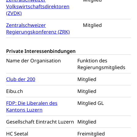
Schifffahrt
Volkswirtschaftsdirektoren
Öffentlicher Verkehr Luzern Mobil
Schiffsverkehr, Binnenschifffahrt, Seeschifffahrt,
(ZVDK)
Flussschifffahrt
Zentralschweizer
Mitglied
Schifffahrt (Strassenverkehrsamt)
Strasse
Regierungskonferenz (ZRK)
Autoverkehr, Lastwagenverkehr, Schwerverkehr,
leistungsabhängige Schwerverkehrsabgabe,
Private Interessenbindungen
Langsamverkehr, Transportmittel, Auto, Motorrad,
Individualverkehr
Name der Organisation
Funktion des
Regierungsmitglieds
zentras (Betrieb und Unterhalt LU, OW, NW,
ZG)
Club der 200
Mitglied
Persönliches
Strassenverkehrsamt
Eibu.ch
Mitglied
Verkehr und Infrastruktur vif
Zivilstand
FDP: Die Liberalen des
Mitglied GL
Kantonsstrassen
Geburt, Heirat, Ehe, Partnerschaft, Tod,
Kantons Luzern
Zivilstandsamt, Zivilstandsregiste
Gesellschaft Eintracht Luzern
Mitglied
Zivilstandswesen
Adoption
HC Seetal
Freimitglied