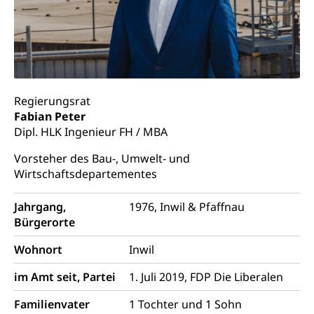
Kantonales Tabakpräventionsprogramm
Sozialversicherungen, Sozialpolitik,
Arbeitslosenversicherung,
Gesundheitsförderung
Mutterschaftsversicherung, Krankenversicherung,
Unfallversicherung, Invalidenversicherung,
Prävention (Polizei)
Sozialhilfe
Suchtprävention
Kranken- und Unfallversicherung
Sucht und Drogen
Gesundheitsversorgung
Regierungsrat
(gruezi.lu.ch)
Drogenabhängigkeit, Drogensucht,
Fabian Peter
Medikamentenabhängigkeit,
Krankenversicherung (WAS Luzern)
Dipl. HLK Ingenieur FH / MBA
Arzneimittelabhängigkeit, Suchtkrankheit,
Existenzsicherung - Sozialhilfe
Drogenabhängige, Drogensüchtige,
Vorsteher des Bau-, Umwelt- und
Betäubungsmittel, Suchtmittel, Psychopharmaka
Wirtschaftsdepartementes
Soziales und Gesellschaft (Dienststelle)
Fachstelle Sucht Region Luzern
Gesundheitsversorgung
Opferhilfe
Jahrgang,
1976, Inwil & Pfaffnau
Drogen (Polizei)
Gesundheitsversorgung, Spital, Pflegeinitiative,
Bürgerorte
Arbeitslosenversicherung (WAS Luzern)
Ambulant vor stationär, AVOS, Patientendossier
Sucht
Invalidenversicherung (WAS Luzern)
Wohnort
Inwil
Gesundheitsversorgung
AHV / IV
Soziale Sicherheit
im Amt seit, Partei
1. Juli 2019, FDP Die Liberalen
Altersrente, Invalidenrente, Witwenrente,
Sozialversicherung, Vorsorgeeinrichtung,
Familienvater
1 Tochter und 1 Sohn