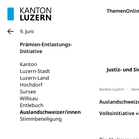
Bildung und Fo
Themen
Onlin
Wissenschaft
Forschungsförde
9. Juni
Pilotprojekt
Erwachsenenb
Prämien-Entlastungs-
Umschulung, zwe
Initiative
Grundkompetenze
Kanton
Erwachsene
Berufliche Gr
Justiz- und 
Luzern-Stadt
Luzern-Land
Fachperson B
Lehre, Berufsfac
Hochdorf
Allgemeinbil
Kanton Luzern
Ver
Sursee
Willisau
Schulen und 
Hochschule F
Bildung & Be
Auslandschweiz
Entlebuch
Fremdsprache
Studium, Hochsc
Berufsabschl
Auslandschweizer/innen
Volksinitiative
Stimmbeteiligung
Information
Campus Hor
Mittelschulen
Berufslehre (
Pädagogische
Gymnasium, Hand
Informatikmitte