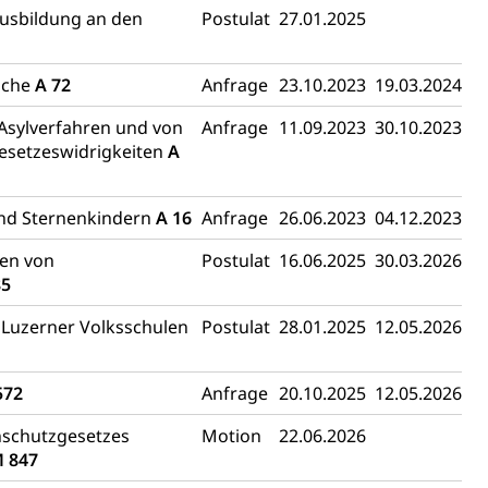
Ausbildung an den
Postulat
27.01.2025
 Menschen mit Behinderungen
iche
A 72
Anfrage
23.10.2023
19.03.2024
Asylverfahren und von
Anfrage
11.09.2023
30.10.2023
esetzeswidrigkeiten
A
und Sternenkindern
A 16
Anfrage
26.06.2023
04.12.2023
Konkursämter
gen von
Postulat
16.06.2025
30.03.2026
sche Parteien, Grundfreiheiten, Pluralismus
85
n Luzerner Volksschulen
Postulat
28.01.2025
12.05.2026
 Vermögenssteuer, Verrechnungssteuer, Quellensteuer,
, Kirchensteuer, Gewerbesteuer, Vergnügungssteuer,
572
Anfrage
20.10.2025
12.05.2026
- und Kapitalsteuer
nschutzgesetzes
Motion
22.06.2026
 847