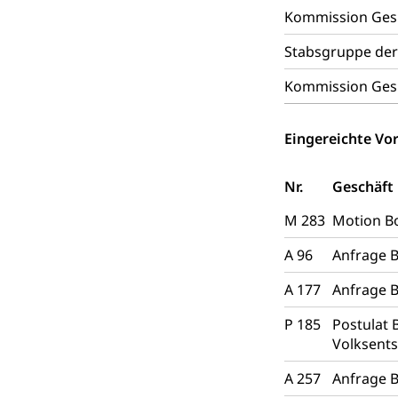
Kommission Gesun
Polizei
Versorgung
Stabsgruppe der
Vorratshaltung, 
Kommission Gesun
Wasserverso
Waffen
Waffenerwerbssc
Eingereichte Vor
Waffen, Spre
Zivildienst
Nr.
Geschäft
Militärdienst
M 283
Motion Bo
Bundesamt fü
Zivilschutz
A 96
Anfrage 
Schutzdienstpfl
A 177
Anfrage 
Zivilschutz
P 185
Postulat 
Volksent
Staat und Recht
A 257
Anfrage B
Gleichstellun