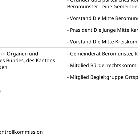
Beromünster - eine Gemeinde
ung
iere, Wildtiere, Veterinärmedizin, Tiermedizin, Tierarzt, Tierschutz
Vorstand Die Mitte Beromün
Hobbytierhaltung und Bienen
Veterinärdienst
Wildti
Präsident Die Junge Mitte Ka
digung, Testament, Erbrecht, Erbschaft, Todesschein, Todesanzeige
Vorstand Die Mitte Kreiskom
desbescheinigung
n in Organen und
Gemeinderat Beromünster, Re
s Bundes, des Kantons
Mitglied Bürgerrechtskomm
den
Mitglied Begleitgruppe Ort
ienst, Militärdienstpflicht, Wehrpflicht, Berufssoldat, Militärdiens
tz, Wehrpflichtersatzabgabe
n
weizer Armee
Erwerbsausfallentschädigung (WAS Luzer
schutz
tz, Katastrophenhilfe, Polizei, Feuerwehr, Gesundheitswesen, tec
Führungsstab
Kontrollkommission
 Sicherheit, öffentliche Ordnung