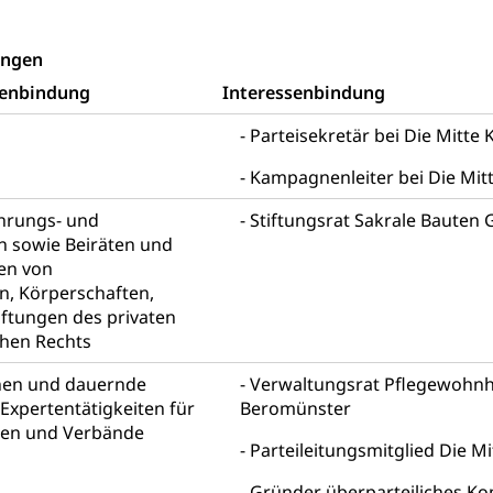
erfahren
ungen
gen
senbindung
Interessenbindung
 Geburtsschein, Geburtsanzeige
Parteisekretär bei Die Mitte
gen (WAS Luzern)
Schwangerschaft / Geburt (gruezi.lu.c
gendliche
Kampagnenleiter bei Die Mit
desschutz, Jugendschutz
ührungs- und
Stiftungsrat Sakrale Bauten 
Jugendförderung
Psychische Gesundheit
IV für Kinder
eheim
n sowie Beiräten und
en von
alexterne Pflege, Spitex
, Körperschaften,
iftungen des privaten
Angehörige
Pflegeheimliste und freie Pflegeplätze
Bet
chen Rechts
enst, Seelsorge, Religionsgemeinschaft
nen und dauernde
Verwaltungsrat Pflegewohnh
falt Im Kanton Luzern (unilu)
Religion (gruezi.lu.ch)
Expertentätigkeiten für
Beromünster
pen und Verbände
ten, Schulsport, Spitzensport, Breitensport, Jugend und Sport, Spor
Parteileitungsmitglied Die M
 Kanton Luzern
Offene Sporthallen
Gesundheitsförd
Gründer überparteiliches Ko