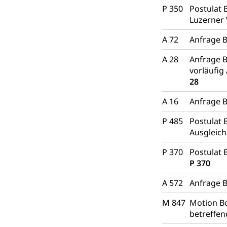
P 350
Postulat 
Diskriminierung
Luzerner
Gleichstellu
Zivilverfahren
A 72
Anfrage B
Schlichtungs
Zivilrecht, Zivil
A 28
Anfrage B
vorläufig
Bezirksgeric
Betreibung u
28
Bankrott, Schul
A 16
Anfrage B
Schulden (gru
Demokratie
P 485
Postulat 
Regierungsform,
Ausgleich
P 370
Postulat 
Volksrechte
Kantonale Ste
P 370
Finanzausgleich
Grundstückgewin
A 572
Anfrage 
Reklameplakatst
M 847
Motion Bo
Steuern (Dien
Ombudsstelle
betreffen