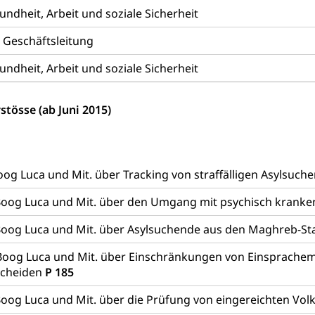
dheit, Arbeit und soziale Sicherheit
 Geschäftsleitung
Vorrat
dheit, Arbeit und soziale Sicherheit
rgung
hein, Waffenschein, Waffenbüro, Waffentragen, Selbstverteidigu
stösse (ab Juni 2015)
ngstoffe und Pyrotechnik
og Luca und Mit. über Tracking von straffälligen Asylsuc
r Zivildienst ZIVI
Erwerbsausfallentschädigung (WAS L
Boog Luca und Mit. über den Umgang mit psychisch kranke
icht, Schutzraum, Schutzraumbaupflicht
Boog Luca und Mit. über Asylsuchende aus den Maghreb-S
Boog Luca und Mit. über Einschränkungen von Einsprachem
scheiden
P 185
oog Luca und Mit. über die Prüfung von eingereichten Vo
g von Frau und Mann