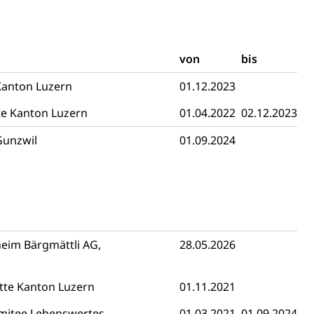
von
bis
 Kanton Luzern
01.12.2023
h)
te Kanton Luzern
01.04.2022
02.12.2023
Gunzwil
01.09.2024
 und Jugendliche (WAS Luzern)
reuung von Angehörigen (WAS Luzern)
eim Bärgmättli AG,
28.05.2026
tanlagen
itte Kanton Luzern
01.11.2021
erung
Jugend+Sport
Freiwilliger Schulsport
mitee Lebenswertes
01.03.2021
01.09.2024