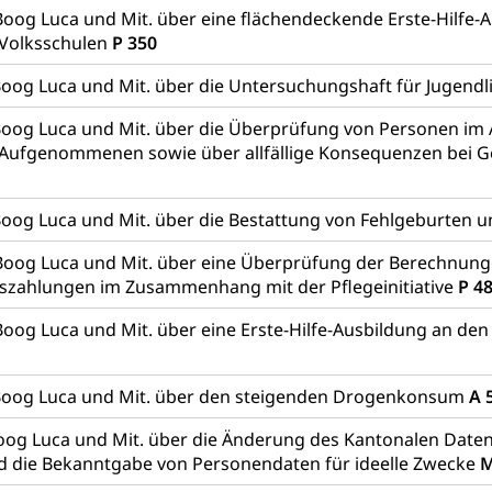
Boog Luca und Mit. über eine flächendeckende Erste-Hilfe-
, Gleichstellungsbüro, Mobbing
 Volksschulen
P 350
ng aller Geschlechter und Lebensformen
Gleichstellung
oog Luca und Mit. über die Untersuchungshaft für Jugendl
behörde Gleichstellung
rechtspflege, Gerichtsverfahren
oog Luca und Mit. über die Überprüfung von Personen im 
 Aufgenommenen sowie über allfällige Konsequenzen bei G
hte: Aufgaben und Verfahren
Kosten im Zivilprozess
nd Konkurs
den, Zahlungsunfähigkeit, Pfändung
oog Luca und Mit. über die Bestattung von Fehlgeburten 
ezi.lu.ch)
Betreibungsämter
Betreibungsverfahren
Boog Luca und Mit. über eine Überprüfung der Berechnun
 Stimm- und Wahlrecht, Stimmrecht, Abstimmungen, Wahlen, politi
szahlungen im Zusammenhang mit der Pflegeinitiative
P 4
Boog Luca und Mit. über eine Erste-Hilfe-Ausbildung an de
uern
, Einkommenssteuer, Kopfsteuer, Personalsteuer, Haushaltssteuer,
nsteuer, Liegenschaftssteuer, Handänderungssteuer, Grundsteuer
Boog Luca und Mit. über den steigenden Drogenkonsum
A 
euer, Verkehrssteuer, Erbschaftssteuer, Schenkungssteuer, Gewinn
og Luca und Mit. über die Änderung des Kantonalen Date
ststelle)
n
d die Bekanntgabe von Personendaten für ideelle Zwecke
M