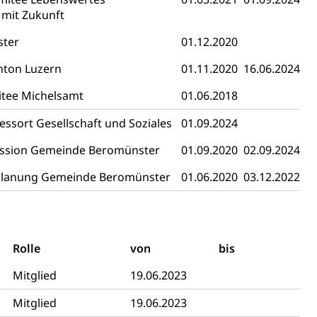
 mit Zukunft
, Jagd, Fischerei, Viehzucht
ster
01.12.2020
ere
Halten von Wildtieren
Haltung Heimtiere
nton Luzern
01.11.2020
16.06.2024
, Zivilstandsamt, Erben, Erbenliste
itee Michelsamt
01.06.2018
ssort Gesellschaft und Soziales
01.09.2024
ission Gemeinde Beromünster
01.09.2020
02.09.2024
splanung Gemeinde Beromünster
01.06.2020
03.12.2022
tverweigerer, Dienstverweigerer, Militärdienstverweigerung,
n)
Rolle
von
bis
hnische Betriebe, Alarmierung, Sirenentest
Mitglied
19.06.2023
Mitglied
19.06.2023