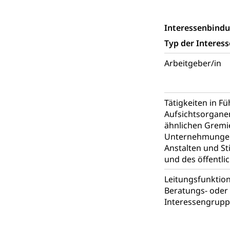
Einbürgerungsv
Interessenbind
Einbürgerun
Geburt
Typ der Interes
Geburtsurkunde,
Arbeitgeber/in
Familienzula
Kinder und Ju
Mündigkeit, Kin
Tätigkeiten in F
Kinder- und 
Pflege / Pfleg
Aufsichtsorgane
ähnlichen Gremi
Hauspflege, spit
Unternehmungen
Anstalten und St
Betreuende 
Religion
und des öffentli
Kirche, Gottesdi
Leitungsfunktio
Religionsviel
Sport
Beratungs- oder 
Interessengrup
Freizeitaktivitä
Olympiateam
Tiere