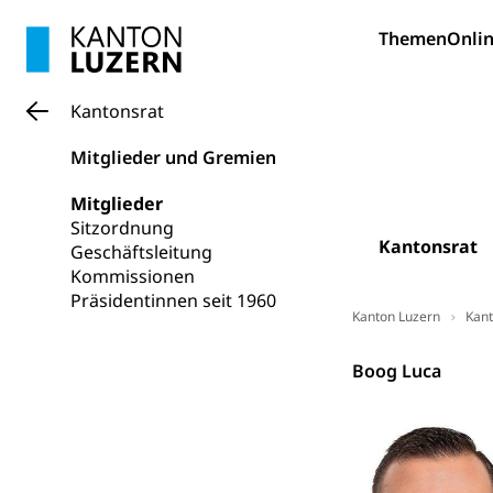
Kulturpolitik, S
Themen
Onlin
Förderung, Kult
Theater/Tanz, M
Schule und Kultu
Kantonsrat
Kulturförder
Mitglieder und Gremien
Mobilität
Mitglieder
Sitzordnung
Schiene und öf
Kantonsrat
Geschäftsleitung
Schienenverkehr,
Kommissionen
Präsidentinnen seit 1960
Verkehrsver
Schifffahrt
Kanton Luzern
Kant
Schiffsverkehr, B
Kantonsrat
Boog Luca
Schifffahrt 
Strasse
Autoverkehr, La
Individualverkeh