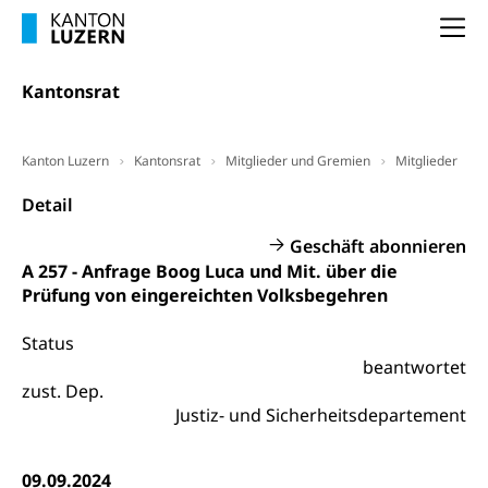
Unterstützung der Wirtschaftsförderung
Pensionierung
Arbeitslosenentschädigung (WAS Luzern)
Luzern
Na
Frühpensionierung, Altersrente, berufliche
Vorsorge, Altersvorsorge
Handelsregister Luzern
Kantonsrat
Dienststelle Steuern - Wissenswertes
AHV-Altersrente (WAS Luzern)
Selbständige (WAS Luzern)
LUPK - Luzerner Pensionskasse
Kanton Luzern
Kantonsrat
Mitglieder und Gremien
Mitglieder
Bildung und Forschung
Altersvorsorge (gruezi.lu.ch)
Detail
Wissenschaftsförderung
Geschäft abonnieren
Forschungsförderung, Wissenschaftsmarketing,
A 257 - Anfrage Boog Luca und Mit. über die
Wissenschaft, Forschung, Entwicklung, Projekte
Prüfung von eingereichten Volksbegehren
Pilotprojekte Klima
Erwachsenenbildung und Weiterbildung
Status
Innovative Projekte Landwirtschaft und
Umschulung, zweiter Bildungsweg,
beantwortet
Nachdiplomstudium, Zusatzlehre, Höhere
Wald
zust. Dep.
Berufsbildung, Berufsmatura nach Lehre,
Justiz- und Sicherheitsdepartement
Projektförderung Universität Luzern unilu
Neuorientierung, Grundkompetenzen,
Berufsberatung, Standortbestimmung,
Studienberatung, Beratung und Unterstützung,
09.09.2024
Berufsabschluss für Erwachsene