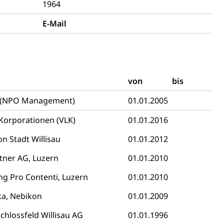
1964
E-Mail
von
bis
n (NPO Management)
01.01.2005
Korporationen (VLK)
 Menschen mit Behinderungen
01.01.2016
n Stadt Willisau
01.01.2012
tner AG, Luzern
01.01.2010
ng Pro Contenti, Luzern
01.01.2010
ika, Nebikon
01.01.2009
Konkursämter
sche Parteien, Grundfreiheiten, Pluralismus
hlossfeld Willisau AG
01.01.1996