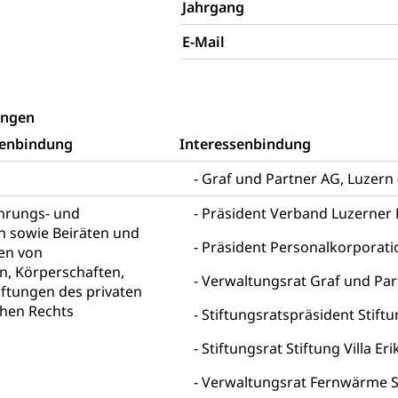
Jahrgang
icht, Schutzraum, Schutzraumbaupflicht
E-Mail
ungen
senbindung
Interessenbindung
g von Frau und Mann
, Gleichstellungsbüro, Mobbing
Graf und Partner AG, Luzer
ührungs- und
ng aller Geschlechter und Lebensformen
Präsident Verband Luzerner 
Gleichstellung
n sowie Beiräten und
behörde Gleichstellung
rechtspflege, Gerichtsverfahren
Präsident Personalkorporatio
en von
, Körperschaften,
Verwaltungsrat Graf und Par
hte: Aufgaben und Verfahren
Kosten im Zivilprozess
nd Konkurs
iftungen des privaten
chen Rechts
den, Zahlungsunfähigkeit, Pfändung
Stiftungsratspräsident Stiftu
Stiftungsrat Stiftung Villa Er
ezi.lu.ch)
Betreibungsämter
Betreibungsverfahren
 Stimm- und Wahlrecht, Stimmrecht, Abstimmungen, Wahlen, politi
Verwaltungsrat Fernwärme Sc