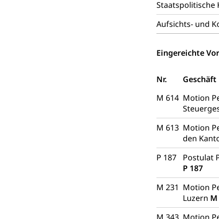
fossile Energie,
Staatspolitisch
Energiefachs
Grundbuch
Aufsichts- und 
Grundbucheintr
Eingereichte Vor
Grundbuch
Luft und Klim
Luftreinhaltung
Nr.
Geschäft
Atmosphäre, 
M 614
Motion P
Raumplanung
Steuerge
Raumplan, Nutz
M 613
Motion Pe
Raumdatenp
den Kant
P 187
Postulat 
P 187
M 231
Motion Pe
Luzern
M
M 343
Motion Pe