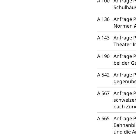
A 100
Anfrage P
Schulhäu
A 136
Anfrage P
Normen
A 143
Anfrage P
Theater I
A 190
Anfrage P
bei der 
A 542
Anfrage P
gegenübe
A 567
Anfrage P
schweizer
nach Zür
A 665
Anfrage P
Bahnanbin
und die A