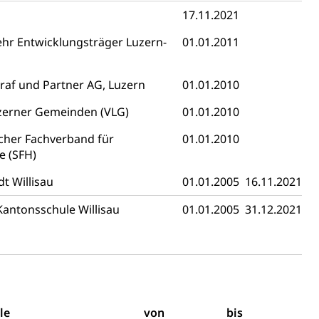
17.11.2021
 Vermögenssteuer, Verrechnungssteuer, Quellensteuer,
ehr Entwicklungsträger Luzern-
01.01.2011
, Kirchensteuer, Gewerbesteuer, Vergnügungssteuer,
- und Kapitalsteuer
raf und Partner AG, Luzern
01.01.2010
zerner Gemeinden (VLG)
01.01.2010
ion
cher Fachverband für
01.01.2010
ehrsamt
Beschwerdestelle Spitäler
 (SFH)
t Willisau
01.01.2005
16.11.2021
ierung
antonsschule Willisau
01.01.2005
31.12.2021
rauszug, Kriminalität
PD)
schutz
le
von
bis
tzbehörden im Kanton Luzern