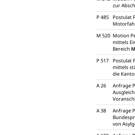
zur Absch
P 485
Postulat 
Motorfah
M 520
Motion Pe
mittels E
Bereich
M
P 517
Postulat 
mittels s
die Kanto
A 26
Anfrage P
Ausgleich
Voransch
A 38
Anfrage P
Bundesprä
von Asylg