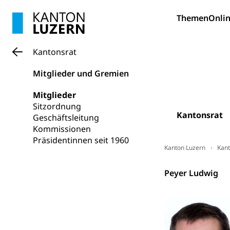
Betreuende 
Religion
Themen
Onlin
Kirche, Gottesdi
Religionsviel
Sport
Kantonsrat
Freizeitaktivitä
Mitglieder und Gremien
Olympiateam
Tiere
Mitglieder
Sportförder
Haustiere, Heimt
Sitzordnung
Kantonsrat
Geschäftsleitung
Tierschutz
Todesfall
Kommissionen
Präsidentinnen seit 1960
Hunde
Bestattung, Beer
Kanton Luzern
Kant
Ärztliche To
Kantonsrat
Peyer Ludwig
Sicherheit
Armee
Militär, Militärd