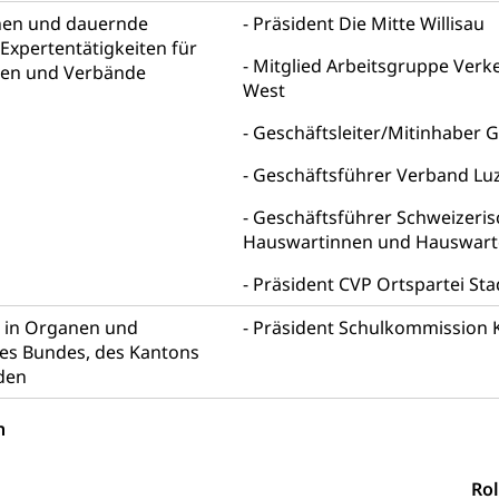
nen und dauernde
Präsident Die Mitte Willisau
uern
Expertentätigkeiten für
, Einkommenssteuer, Kopfsteuer, Personalsteuer, Haushaltssteuer,
Mitglied Arbeitsgruppe Verk
pen und Verbände
nsteuer, Liegenschaftssteuer, Handänderungssteuer, Grundsteuer
West
euer, Verkehrssteuer, Erbschaftssteuer, Schenkungssteuer, Gewinn
Geschäftsleiter/Mitinhaber G
ststelle)
n
Geschäftsführer Verband Lu
ittlungsstelle, Schlichtungsstelle, Vermittlung, Schlichtung, Mediat
Geschäftsführer Schweizeris
Beschwerden (Volksschulen)
Beschwerde Strassenverk
Hauswartinnen und Hauswarte
stelle SEG
, Fremdenfeindlichkeit, Gleichberechtigung
Präsident CVP Ortspartei Stad
Schutz vor Diskriminierung (fabia)
Schutz vor Diskrimin
n in Organen und
und Strafverfahren
Präsident Schulkommission K
s Bundes, des Kantons
frechtspflege, Gerichtsverfahren, Strafregistereintrag, Strafregiste
den
en Staatsanwaltschaft
Strafregisterauszug bestellen (EJ
t
n
ormund, Mündel, Vormundschaftsbehörde, Kindesschutz, Jugend
Rol
 Erwachsenenschutz KESB
Kindes- und Erwachsenenschu