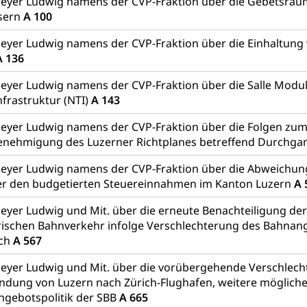
eyer Ludwig namens der CVP-Fraktion über die Gebetsräum
sern
A 100
eyer Ludwig namens der CVP-Fraktion über die Einhaltung
A 136
eyer Ludwig namens der CVP-Fraktion über die Salle Modu
nfrastruktur (NTI)
A 143
eyer Ludwig namens der CVP-Fraktion über die Folgen zu
Genehmigung des Luzerner Richtplanes betreffend Durchg
eyer Ludwig namens der CVP-Fraktion über die Abweichung
r den budgetierten Steuereinnahmen im Kanton Luzern
A 
eyer Ludwig und Mit. über die erneute Benachteiligung der
ischen Bahnverkehr infolge Verschlechterung des Bahnan
ich
A 567
eyer Ludwig und Mit. über die vorübergehende Verschlech
dung von Luzern nach Zürich-Flughafen, weitere mögliche
ngebotspolitik der SBB
A 665