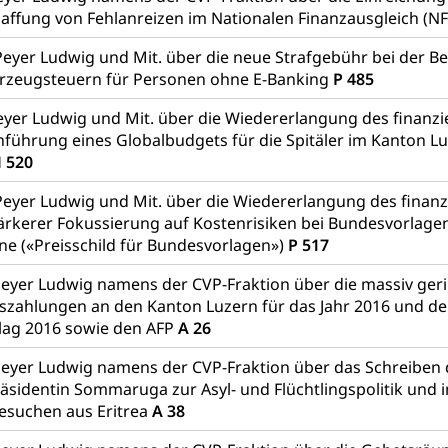
affung von Fehlanreizen im Nationalen Finanzausgleich (N
Peyer Ludwig und Mit. über die neue Strafgebühr bei der B
rzeugsteuern für Personen ohne E-Banking
P 485
yer Ludwig und Mit. über die Wiedererlangung des finanzi
inführung eines Globalbudgets für die Spitäler im Kanton L
 520
Peyer Ludwig und Mit. über die Wiedererlangung des finanz
tärkerer Fokussierung auf Kostenrisiken bei Bundesvorlag
ne («Preisschild für Bundesvorlagen»)
P 517
eyer Ludwig namens der CVP-Fraktion über die massiv geri
szahlungen an den Kanton Luzern für das Jahr 2016 und de
lag 2016 sowie den AFP
A 26
eyer Ludwig namens der CVP-Fraktion über das Schreiben 
sidentin Sommaruga zur Asyl- und Flüchtlingspolitik und 
esuchen aus Eritrea
A 38