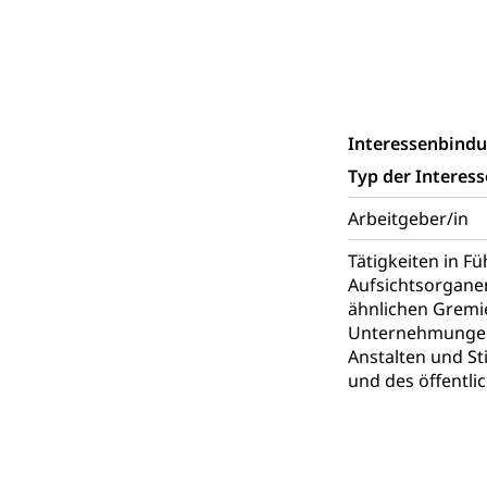
Schutzdienstpfl
Zivilschutz
Staat und Recht
Interessenbind
Typ der Interes
Gleichstellun
Diskriminierung
Arbeitgeber/in
Tätigkeiten in F
Gleichstellu
Zivilverfahren
Aufsichtsorgane
Schlichtungs
Zivilrecht, Zivil
ähnlichen Gremi
Unternehmungen
Bezirksgeric
Betreibung u
Anstalten und St
und des öffentli
Bankrott, Schul
Schulden (gru
Demokratie
Regierungsform,