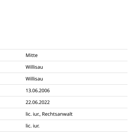
n)
hnische Betriebe, Alarmierung, Sirenentest
Mitte
Willisau
Willisau
13.06.2006
ng
22.06.2022
lic. iur., Rechtsanwalt
lic. iur.
uzern)