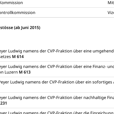
 erneuerbare Energie, Biomasse
e Kommission
Mit
tellenkonferenz Zentralschweiz
Kontrollkommission
Viz
ag, Grundbuchamt, Grundeigentum, Grundstück
stösse (ab Juni 2015)
Grundbuchplan mit Eigentümerabfrage (Geoportal)
a
, Luftverschmutzung, Klimaschutz, Klimaveränderung, Treibhausef
Luft, Klima (Geoportal)
Klima
eyer Ludwig namens der CVP-Fraktion über eine umgehende
setzes
M 614
ungsplan
yer Ludwig namens der CVP-Fraktion über eine Finanz- un
ool
Richtplanung Kanton Luzern (ARE)
Raum und Wirts
on Luzern
M 613
Peyer Ludwig namens der CVP-Fraktion über ein sofortig
yer Ludwig namens der CVP-Fraktion über nachhaltige Fi
 231
yer Ludwig namens der CVP-Fraktion über die Einreichung e