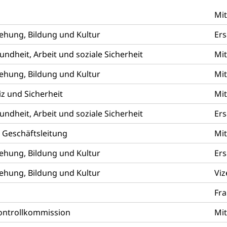
Mit
uen
ehung, Bildung und Kultur
Ers
dheit, Arbeit und soziale Sicherheit
Mit
g, Kehrichtabfuhr, Müllabfuhr
ehung, Bildung und Kultur
Mit
ntsorgung
Gemeindeverbände für Abfallentsorgung
und Landschaft
z und Sicherheit
Mit
ndschaftsschutz, Gewässerschutz, Naturschutz, Umweltschutz
dheit, Arbeit und soziale Sicherheit
Ers
tstelle Landwirtschaft und Wald)
Natur- und Lanschafts
fte
 Geschäftsleitung
Mit
üll, Schadstoffe, Giftstoffe, Störfall
ehung, Bildung und Kultur
Ers
e und Gifte (Umweltberatung Luzern)
ehung, Bildung und Kultur
Viz
mmobilie, Grundstück
g
Fra
er
Grundeigentümerabfrage
Kontrollkommission
Mit
ersorgung, Stromversorgung, Energieverbrauch, Stromverbrauch, 