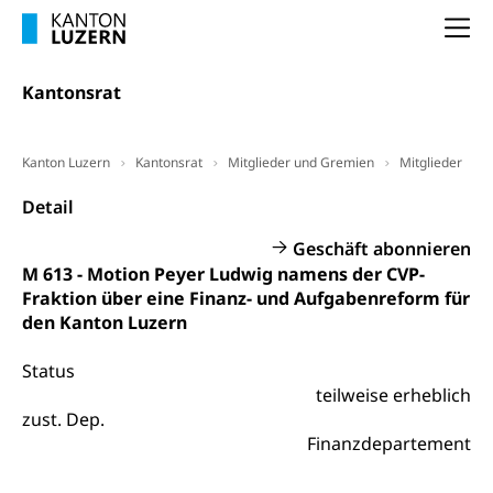
Frühpensionierung, Altersrente, berufliche
Vorsorge, Altersvorsorge
Handelsregister Luzern
Na
Dienststelle Steuern - Wissenswertes
AHV-Altersrente (WAS Luzern)
Kantonsrat
Selbständige (WAS Luzern)
LUPK - Luzerner Pensionskasse
Bildung und Forschung
Altersvorsorge (gruezi.lu.ch)
Kanton Luzern
Kantonsrat
Mitglieder und Gremien
Mitglieder
Wissenschaftsförderung
Detail
Forschungsförderung, Wissenschaftsmarketing,
Wissenschaft, Forschung, Entwicklung, Projekte
Geschäft abonnieren
M 613 - Motion Peyer Ludwig namens der CVP-
Pilotprojekte Klima
Erwachsenenbildung und Weiterbildung
Fraktion über eine Finanz- und Aufgabenreform für
Innovative Projekte Landwirtschaft und
Umschulung, zweiter Bildungsweg,
den Kanton Luzern
Nachdiplomstudium, Zusatzlehre, Höhere
Wald
Berufsbildung, Berufsmatura nach Lehre,
Status
Projektförderung Universität Luzern unilu
Neuorientierung, Grundkompetenzen,
teilweise erheblich
Berufsberatung, Standortbestimmung,
zust. Dep.
Studienberatung, Beratung und Unterstützung,
Berufsabschluss für Erwachsene
Finanzdepartement
Erwachsenenmatura
Berufliche Grundbildung