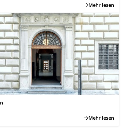
AHV-Altersrente (WAS Luzern)
Behinderung, Erwerbsunfähigkeit, Behinderte
Denkmalpflege
ulturelles Erbe, Nachwuchsförderung, Vermittlung, Selektive
en
, Recherche, Bildende Kunst, Angewandte Kunst,
örderfonds, Werkankäufe, Kunstankäufe, Kunst und Bau,
alschweizer Filmförderung