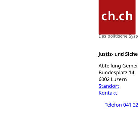
Mobilität
Schiene und öf
Schienenverkehr,
Das politische Sys
Verkehrsver
Schifffahrt
Justiz- und Sic
Schiffsverkehr, B
Abteilung Geme
Bundesplatz 14
Schifffahrt 
Strasse
6002 Luzern
Autoverkehr, La
Standort
Individualverkeh
Kontakt
zentras (Bet
Telefon 041 22
Persönliches
Zivilstand