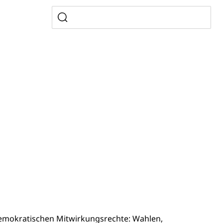
gesmutter, Freiwilliges Kindergarten Jahr
erung
Kindergarten & Basisstufe
mentenorganisation, parallele Einfuhr, regionale
artell, Cassis-deDijon-Prinzip
ung, Krankenkasse
)
allversicherung
eit
emokratischen Mitwirkungsrechte: Wahlen,