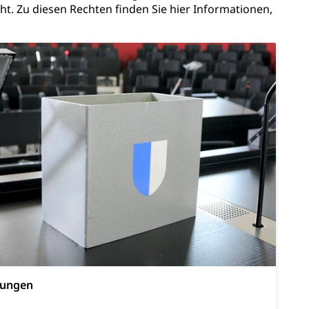
ion, Tabakprävention, Primärprävention,
t. Zu diesen Rechten finden Sie hier Informationen,
ndheitsförderung
Prävention (Polizei)
icherung, Krankenversicherung, Unfallversicherung,
(WAS Luzern)
Existenzsicherung - Sozialhilfe
sicherung (WAS Luzern)
gigkeit, Suchtkrankheit, Drogenabhängige,
ientendossier
Pensionskasse, erste Säule, zweite Säule, dritte Säule,
rung
ungen
S Luzern)
AHV-Beiträge (WAS Luzern)