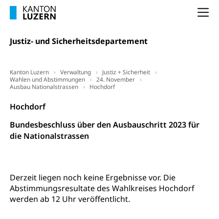
(gewaltpraevention.lu.ch)
Entlassung, Stellenverlust, Arbeitsmangel,
Na
Unterbeschäftigung, Arbeitslosenversicherung,
Arbeitsgericht
Arbeitslosenentschädigung
Schlichtungsbehörde Arbeit
Justiz- und Sicherheitsdepartement
Arbeitslosigkeit (gruezi.lu.ch)
Berufliche Selbständigkeit
Arbeitslosigkeit und Stellensuche (WAS
selbständig Erwerbender, Freiberufler
Kanton Luzern
Verwaltung
Justiz + Sicherheit
Luzern)
Wahlen und Abstimmungen
24. November
Unterstützung der Wirtschaftsförderung
Ausbau Nationalstrassen
Hochdorf
Pensionierung
Arbeitslosenentschädigung (WAS Luzern)
Luzern
Frühpensionierung, Altersrente, berufliche
Hochdorf
Vorsorge, Altersvorsorge
Handelsregister Luzern
Bundesbeschluss über den Ausbauschritt 2023 für
Dienststelle Steuern - Wissenswertes
AHV-Altersrente (WAS Luzern)
die Nationalstrassen
Selbständige (WAS Luzern)
LUPK - Luzerner Pensionskasse
Bildung und Forschung
Altersvorsorge (gruezi.lu.ch)
Derzeit liegen noch keine Ergebnisse vor. Die
Wissenschaftsförderung
Abstimmungsresultate des Wahlkreises Hochdorf
Forschungsförderung, Wissenschaftsmarketing,
werden ab 12 Uhr veröffentlicht.
Wissenschaft, Forschung, Entwicklung, Projekte