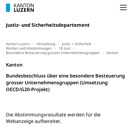
(gewaltpraevention.lu.ch)
Entlassung, Stellenverlust, Arbeitsmangel,
Na
Unterbeschäftigung, Arbeitslosenversicherung,
Arbeitsgericht
Arbeitslosenentschädigung
Schlichtungsbehörde Arbeit
Justiz- und Sicherheitsdepartement
Arbeitslosigkeit (gruezi.lu.ch)
Berufliche Selbständigkeit
Arbeitslosigkeit und Stellensuche (WAS
selbständig Erwerbender, Freiberufler
Kanton Luzern
Verwaltung
Justiz + Sicherheit
Luzern)
Wahlen und Abstimmungen
18. Juni
Unterstützung der Wirtschaftsförderung
Besondere Besteuerung grosser Unternehmensgruppen
Kanton
Pensionierung
Arbeitslosenentschädigung (WAS Luzern)
Luzern
Frühpensionierung, Altersrente, berufliche
Kanton
Vorsorge, Altersvorsorge
Handelsregister Luzern
Bundesbeschluss über eine besondere Besteuerung
Dienststelle Steuern - Wissenswertes
AHV-Altersrente (WAS Luzern)
grosser Unternehmensgruppen (Umsetzung
OECD/G20-Projekt)
Selbständige (WAS Luzern)
LUPK - Luzerner Pensionskasse
Bildung und Forschung
Altersvorsorge (gruezi.lu.ch)
Wissenschaftsförderung
Die Abstimmungsresultate werden für die
Forschungsförderung, Wissenschaftsmarketing,
Webanzeige aufbereitet.
Wissenschaft, Forschung, Entwicklung, Projekte