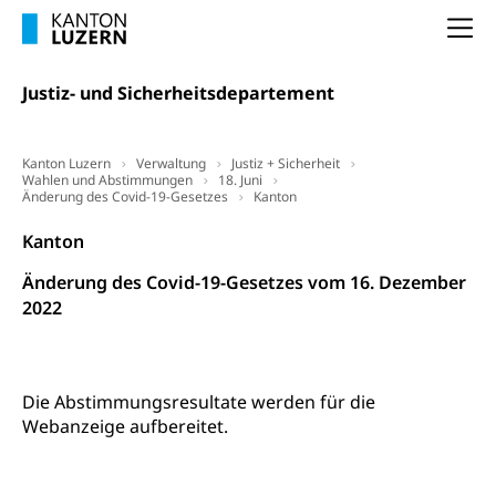
(gewaltpraevention.lu.ch)
Entlassung, Stellenverlust, Arbeitsmangel,
Na
Unterbeschäftigung, Arbeitslosenversicherung,
Arbeitsgericht
Arbeitslosenentschädigung
Schlichtungsbehörde Arbeit
Justiz- und Sicherheitsdepartement
Arbeitslosigkeit (gruezi.lu.ch)
Berufliche Selbständigkeit
Arbeitslosigkeit und Stellensuche (WAS
selbständig Erwerbender, Freiberufler
Kanton Luzern
Verwaltung
Justiz + Sicherheit
Luzern)
Wahlen und Abstimmungen
18. Juni
Unterstützung der Wirtschaftsförderung
Änderung des Covid-19-Gesetzes
Kanton
Pensionierung
Arbeitslosenentschädigung (WAS Luzern)
Luzern
Frühpensionierung, Altersrente, berufliche
Kanton
Vorsorge, Altersvorsorge
Handelsregister Luzern
Änderung des Covid-19-Gesetzes vom 16. Dezember
Dienststelle Steuern - Wissenswertes
AHV-Altersrente (WAS Luzern)
2022
Selbständige (WAS Luzern)
LUPK - Luzerner Pensionskasse
Bildung und Forschung
Altersvorsorge (gruezi.lu.ch)
Die Abstimmungsresultate werden für die
Wissenschaftsförderung
Webanzeige aufbereitet.
Forschungsförderung, Wissenschaftsmarketing,
Wissenschaft, Forschung, Entwicklung, Projekte