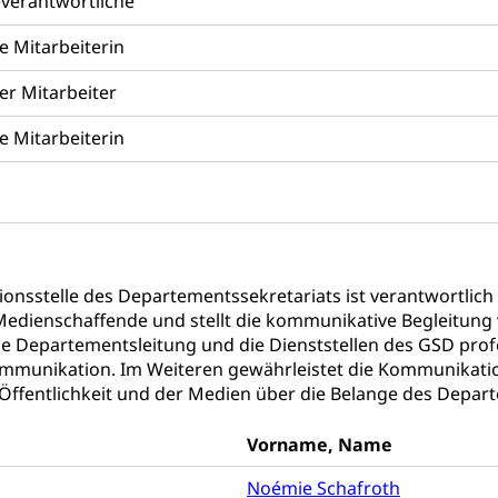
everantwortliche
tz, Katastrophenhilfe, Polizei, Feuerwehr, Gesundheitswesen, tec
e Mitarbeiterin
Führungsstab
er Mitarbeiter
 Sicherheit, öffentliche Ordnung
e Mitarbeiterin
Vorrat
rgung
hein, Waffenschein, Waffenbüro, Waffentragen, Selbstverteidigu
nsstelle des Departementssekretariats ist verantwortlich f
ngstoffe und Pyrotechnik
 Medienschaffende und stellt die kommunikative Begleitun
die Departementsleitung und die Dienststellen des GSD prof
mmunikation. Im Weiteren gewährleistet die Kommunikation
Öffentlichkeit und der Medien über die Belange des Depart
r Zivildienst ZIVI
Erwerbsausfallentschädigung (WAS L
icht, Schutzraum, Schutzraumbaupflicht
Vorname, Name
Noémie Schafroth