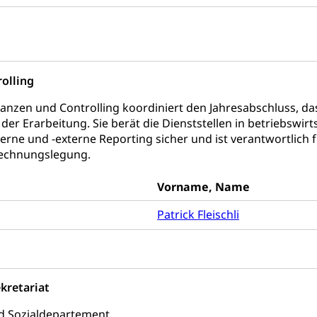
g, Kehrichtabfuhr, Müllabfuhr
ntsorgung
Gemeindeverbände für Abfallentsorgung
und Landschaft
olling
ndschaftsschutz, Gewässerschutz, Naturschutz, Umweltschutz
nanzen und Controlling koordiniert den Jahresabschluss, d
tstelle Landwirtschaft und Wald)
Natur- und Lanschafts
fte
 der Erarbeitung. Sie berät die Dienststellen in betriebswirt
erne und -externe Reporting sicher und ist verantwortlic
üll, Schadstoffe, Giftstoffe, Störfall
Rechnungslegung.
e und Gifte (Umweltberatung Luzern)
Vorname, Name
mmobilie, Grundstück
Patrick Fleischli
er
Grundeigentümerabfrage
ersorgung, Stromversorgung, Energieverbrauch, Stromverbrauch, 
 erneuerbare Energie, Biomasse
kretariat
tellenkonferenz Zentralschweiz
d Sozialdepartement
ag, Grundbuchamt, Grundeigentum, Grundstück