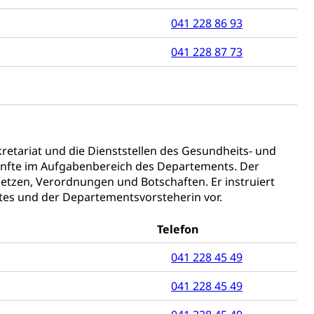
041 228 86 93
041 228 87 73
 Menschen mit Behinderungen
etariat und die Dienststellen des Gesundheits- und
künfte im Aufgabenbereich des Departements. Der
etzen, Verordnungen und Botschaften. Er instruiert
tes und der Departementsvorsteherin vor.
Konkursämter
Telefon
sche Parteien, Grundfreiheiten, Pluralismus
041 228 45 49
041 228 45 49
 Vermögenssteuer, Verrechnungssteuer, Quellensteuer,
, Kirchensteuer, Gewerbesteuer, Vergnügungssteuer,