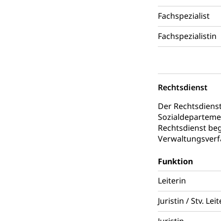
Fachspezialist
Staat und Recht
Fachspezialistin
Gleichstellun
Diskriminierung
Gleichstellu
Zivilverfahren
Rechtsdienst
Schlichtungs
Zivilrecht, Zivil
Der Rechtsdienst
Bezirksgeric
Sozialdeparteme
Betreibung u
Rechtsdienst beg
Bankrott, Schul
Verwaltungsverf
Schulden (gru
Demokratie
Funktion
Regierungsform,
Leiterin
Volksrechte
Kantonale Ste
Juristin / Stv. Lei
Finanzausgleich
Grundstückgewin