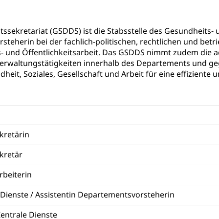
itätskarte, Visum, Geburtsurkunde
 Fischereiausweis
Strafregisterauszug bestellen
Waffe
sekretariat (GSDDS) ist die Stabsstelle des Gesundheits- 
teherin bei der fachlich-politischen, rechtlichen und betr
entitätskarte
Strassenverkehrsamt (Führerausweis, Fah
aatsangehörigkeit, Staatsbürgerschaft, Bürgerrecht, Erwerb des Bü
erfahren
 und Öffentlichkeitsarbeit. Das GSDDS nimmt zudem die a
 Verwaltungstätigkeiten innerhalb des Departements und g
gen
heit, Soziales, Gesellschaft und Arbeit für eine effizient
 Geburtsschein, Geburtsanzeige
gen (WAS Luzern)
Schwangerschaft / Geburt (gruezi.lu.c
gendliche
desschutz, Jugendschutz
kretärin
Jugendförderung
Psychische Gesundheit
IV für Kinder
eheim
kretär
alexterne Pflege, Spitex
rbeiterin
Angehörige
Pflegeheimliste und freie Pflegeplätze
Bet
e Dienste / Assistentin Departementsvorsteherin
enst, Seelsorge, Religionsgemeinschaft
entrale Dienste