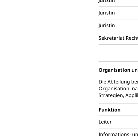
Juristin
Reklameplakatst
Juristin
Steuern (Dien
Ombudsstelle
Juristin
Vermittler, Verm
Sekretariat Rech
Umgang mit 
Rassismus
Schlichtungs
Diskriminierung
Anlaufstelle 
Strafregister 
Organisation un
Strafrecht, Stra
Die Abteilung be
Organisation, na
Strafverfahr
Vormundschaf
Strategien, Appli
Vormund, Amtsv
Funktion
Kindes- und
Leiter
Umwelt und Ba
Informations- u