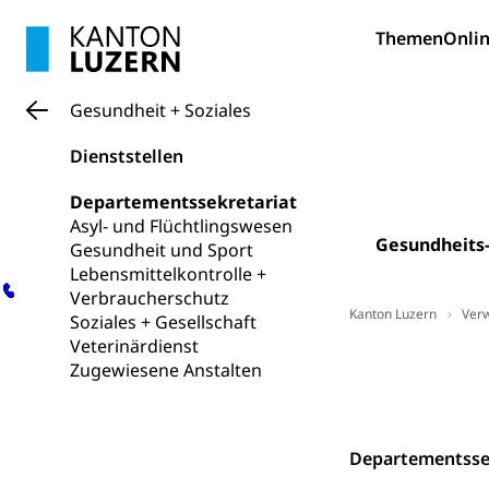
Schifffahrt 
Strasse
Themen
Onlin
Autoverkehr, La
Individualverkeh
zentras (Bet
Gesundheit + Soziales
Dienststellen
Persönliches
Departementssekretariat
Zivilstand
Asyl- und Flüchtlingswesen
Gesundheits
Geburt, Heirat, E
Gesundheit und Sport
Lebensmittelkontrolle +
Zivilstandsw
Adoption
Verbraucherschutz
Kanton Luzern
Ver
Soziales + Gesellschaft
Adoptivkind, Ado
Veterinärdienst
Stab
Politik 
Zugewiesene Anstalten
Adoption
Aufenthaltsbe
Kontakt
Niederlassungsb
Departementsse
Amt für Migr
Ausweise und