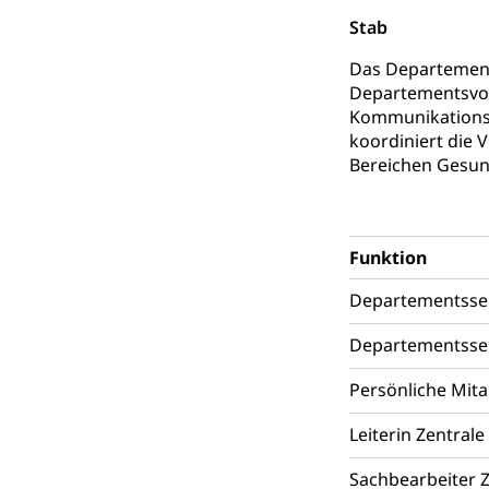
Reisepass, Ident
Stab
Jagdausweis,
Einbürgerung
Das Departements
Departementsvors
Reisepass, Id
Nationalität, St
Einbürgerungsv
Kommunikations-
koordiniert die
Einbürgerun
Geburt
Bereichen Gesund
Geburtsurkunde,
Familienzula
Kinder und Ju
Funktion
Mündigkeit, Kin
Departementsse
Kinder- und 
Pflege / Pfleg
Departementsse
Hauspflege, spit
Persönliche Mita
Betreuende 
Religion
Leiterin Zentral
Kirche, Gottesdi
Sachbearbeiter Z