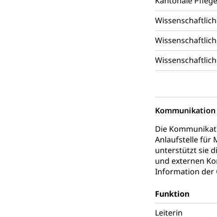
Kantonale Pfleg
Katastrophenschu
Wissenschaftlich
Kantonaler 
Polizei
Wissenschaftlich
Ordnungskräfte,
Wissenschaftlich
Polizei
Versorgung
Vorratshaltung, 
Wasserverso
Waffen
Kommunikation
Waffenerwerbssc
Die Kommunikatio
Waffen, Spre
Zivildienst
Anlaufstelle für
unterstützt sie 
Militärdienst
und externen Ko
Information der 
Bundesamt fü
Zivilschutz
Schutzdienstpfl
Funktion
Leiterin
Zivilschutz