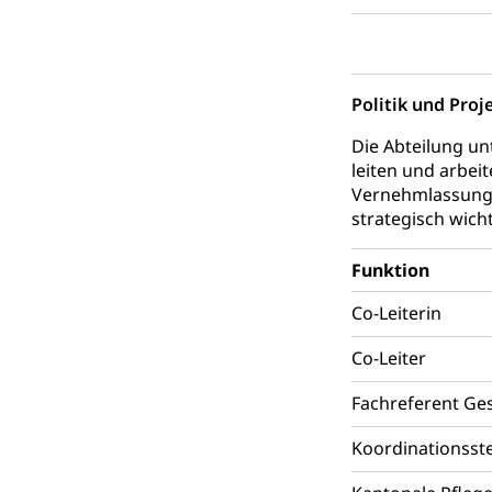
Religionsviel
Sport
Freizeitaktivitä
Olympiateam
Tiere
Politik und Proj
Sportförder
Haustiere, Heimt
Die Abteilung un
leiten und arbei
Tierschutz
Todesfall
Vernehmlassungs
Hunde
Bestattung, Beer
strategisch wich
Ärztliche To
Funktion
Sicherheit
Co-Leiterin
Co-Leiter
Armee
Militär, Militärd
Fachreferent Ge
Wehrpflichtersa
Koordinationsste
Militär
Sch
Bevölkerungs