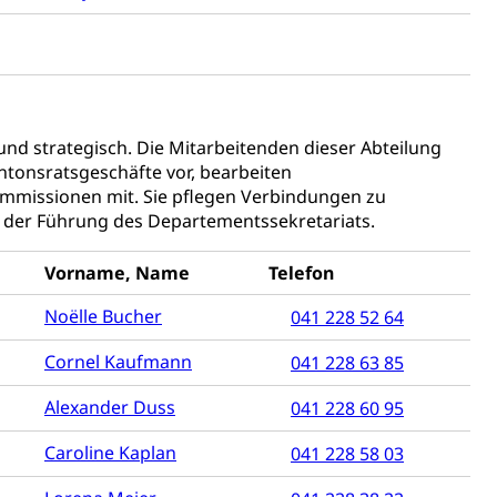
tanlagen
erung
Jugend+Sport
Freiwilliger Schulsport
, Jagd, Fischerei, Viehzucht
und strategisch. Die Mitarbeitenden dieser Abteilung
antonsratsgeschäfte vor, bearbeiten
ere
Halten von Wildtieren
Haltung Heimtiere
mmissionen mit. Sie pflegen Verbindungen zu
, Zivilstandsamt, Erben, Erbenliste
in der Führung des Departementssekretariats.
Vorname, Name
Telefon
Noëlle Bucher
041 228 52 64
Cornel Kaufmann
041 228 63 85
tverweigerer, Dienstverweigerer, Militärdienstverweigerung,
Alexander Duss
041 228 60 95
Caroline Kaplan
041 228 58 03
n)