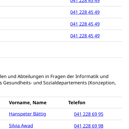
041 228 45 49
- und Kapitalsteuer
041 228 45 49
041 228 45 49
ion
041 228 45 49
ehrsamt
Beschwerdestelle Spitäler
ierung
rauszug, Kriminalität
llen und Abteilungen in Fragen der Informatik und
des Gesundheits- und Sozialdepartements (Konzeption,
PD)
schutz
Vorname, Name
Telefon
tzbehörden im Kanton Luzern
Hanspeter Bättig
041 228 69 95
Silvia Awad
041 228 69 98