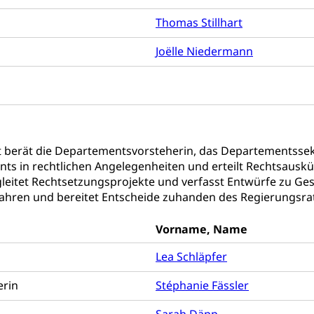
Thomas Stillhart
Joëlle Niedermann
g von Frau und Mann
, Gleichstellungsbüro, Mobbing
ng aller Geschlechter und Lebensformen
Gleichstellung
behörde Gleichstellung
rechtspflege, Gerichtsverfahren
 berät die Departementsvorsteherin, das Departementssekr
hte: Aufgaben und Verfahren
Kosten im Zivilprozess
nts in rechtlichen Angelegenheiten und erteilt Rechtsaus
nd Konkurs
leitet Rechtsetzungsprojekte und verfasst Entwürfe zu Ges
den, Zahlungsunfähigkeit, Pfändung
ahren und bereitet Entscheide zuhanden des Regierungsra
ezi.lu.ch)
Betreibungsämter
Betreibungsverfahren
Vorname, Name
 Stimm- und Wahlrecht, Stimmrecht, Abstimmungen, Wahlen, politi
Lea Schläpfer
uern
terin
Stéphanie Fässler
, Einkommenssteuer, Kopfsteuer, Personalsteuer, Haushaltssteuer,
nsteuer, Liegenschaftssteuer, Handänderungssteuer, Grundsteuer