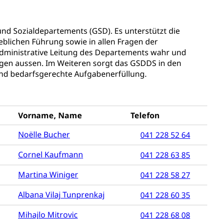
n, Sprengstoffe und Pyrotechnik
und Sozialdepartements (GSD). Es unterstützt die
ieblichen Führung sowie in allen Fragen der
rzeugausweis)
Namensänderungen
rgerrechts, Verlust des Bürgerrechts,
dministrative Leitung des Departements wahr und
egen aussen. Im Weiteren sorgt das GSDDS in den
e und bedarfsgerechte Aufgabenerfüllung.
h)
Vorname, Name
Telefon
Noëlle Bucher
041 228 52 64
 und Jugendliche (WAS Luzern)
Cornel Kaufmann
041 228 63 85
Martina Winiger
041 228 58 27
reuung von Angehörigen (WAS Luzern)
Albana Vilaj Tunprenkaj
041 228 60 35
Mihajlo Mitrovic
041 228 68 08