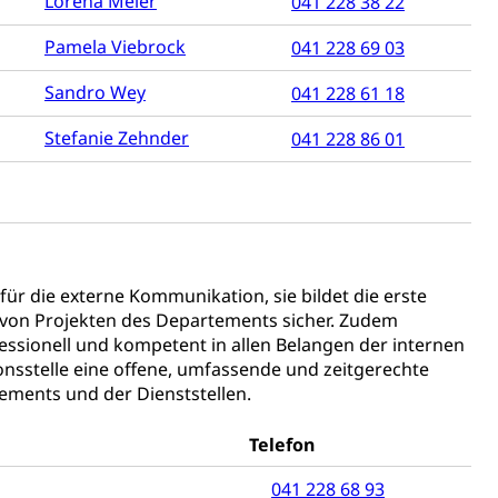
Lorena Meier
041 228 38 22
hnische Betriebe, Alarmierung, Sirenentest
Pamela Viebrock
041 228 69 03
Sandro Wey
041 228 61 18
Stefanie Zehnder
041 228 86 01
ng
ür die externe Kommunikation, sie bildet die erste
g von Projekten des Departements sicher. Zudem
essionell und kompetent in allen Belangen der internen
sstelle eine offene, umfassende und zeitgerechte
ements und der Dienststellen.
uzern)
Telefon
041 228 68 93