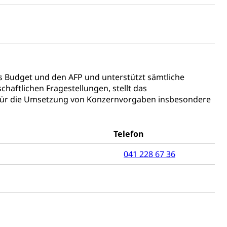
as Budget und den AFP und unterstützt sämtliche
schutz (GEO-Portal rawi)
Boden
schaftlichen Fragestellungen, stellt das
h für die Umsetzung von Konzernvorgaben insbesondere
Telefon
041 228 67 36
Energiequelle, Windenergie, Wasserkraft, Sonnenenergie,