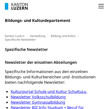
Arbeitslosigkeit und Stellensuche (WAS
selbständig Erwerbender, Freiberufler
Luzern)
Na
Unterstützung der Wirtschaftsförderung
Pensionierung
Arbeitslosenentschädigung (WAS Luzern)
Luzern
Bildungs- und Kulturdepartement
Frühpensionierung, Altersrente, berufliche
Vorsorge, Altersvorsorge
Handelsregister Luzern
Dienststelle Steuern - Wissenswertes
Kanton Luzern
Verwaltung
Bildung und Kultur
AHV-Altersrente (WAS Luzern)
Spezifische Newsletter
Selbständige (WAS Luzern)
LUPK - Luzerner Pensionskasse
Bildung und Forschung
Spezifische Newsletter
Altersvorsorge (gruezi.lu.ch)
Wissenschaftsförderung
Newsletter der einzelnen Abteilungen
Forschungsförderung, Wissenschaftsmarketing,
Spezifische Informationen aus den einzelnen
Wissenschaft, Forschung, Entwicklung, Projekte
Bildungs- und Kulturbereichen und -Institutionen
bieten nachfolgende Newsletter:
Pilotprojekte Klima
Erwachsenenbildung und Weiterbildung
Innovative Projekte Landwirtschaft und
Umschulung, zweiter Bildungsweg,
Kulturportal Schule und Kultur SchuKuLu
Nachdiplomstudium, Zusatzlehre, Höhere
Wald
Newsletter Volksschulbildung
Berufsbildung, Berufsmatura nach Lehre,
Newsletter Gymnasialbildung
Projektförderung Universität Luzern unilu
Neuorientierung, Grundkompetenzen,
Newsletter BIZ-Info Studium + Beruf für