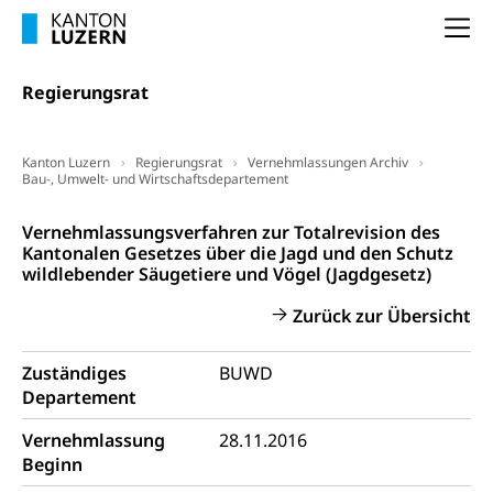
Arbeitslosigkeit und Stellensuche (WAS
selbständig Erwerbender, Freiberufler
Na
Luzern)
Unterstützung der Wirtschaftsförderung
Pensionierung
Arbeitslosenentschädigung (WAS Luzern)
Regierungsrat
Luzern
Frühpensionierung, Altersrente, berufliche
Vorsorge, Altersvorsorge
Handelsregister Luzern
Kanton Luzern
Regierungsrat
Vernehmlassungen Archiv
Dienststelle Steuern - Wissenswertes
AHV-Altersrente (WAS Luzern)
Bau-, Umwelt- und Wirtschaftsdepartement
Selbständige (WAS Luzern)
LUPK - Luzerner Pensionskasse
Bildung und Forschung
Regierungsrat
Vernehmlassungsverfahren zur Totalrevision des
Altersvorsorge (gruezi.lu.ch)
Kantonalen Gesetzes über die Jagd und den Schutz
wildlebender Säugetiere und Vögel (Jagdgesetz)
Wissenschaftsförderung
Forschungsförderung, Wissenschaftsmarketing,
Zurück zur Übersicht
Wissenschaft, Forschung, Entwicklung, Projekte
Zuständiges
BUWD
Pilotprojekte Klima
Erwachsenenbildung und Weiterbildung
Departement
Innovative Projekte Landwirtschaft und
Umschulung, zweiter Bildungsweg,
Vernehmlassung
Nachdiplomstudium, Zusatzlehre, Höhere
28.11.2016
Wald
Berufsbildung, Berufsmatura nach Lehre,
Beginn
Projektförderung Universität Luzern unilu
Neuorientierung, Grundkompetenzen,