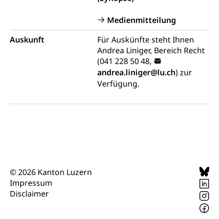
Tabakprävention, Primärprävention,
Sekundärprävention, Tertiärprävention
Medienmitteilung
Darmkrebsvorsorge
Soziale Sicherheit
Auskunft
Für Auskünfte steht Ihnen
Kantonales Tabakpräventionsprogramm
Andrea Liniger, Bereich Recht
Sozialversicherungen, Sozialpolitik,
Arbeitslosenversicherung,
(041 228 50 48,
Gesundheitsförderung
Mutterschaftsversicherung, Krankenversicherung,
andrea.liniger@lu.ch
) zur
Unfallversicherung, Invalidenversicherung,
Prävention (Polizei)
Verfügung.
Sozialhilfe
Suchtprävention
Kranken- und Unfallversicherung
Sucht und Drogen
Gesundheitsversorgung
(gruezi.lu.ch)
Drogenabhängigkeit, Drogensucht,
Medikamentenabhängigkeit,
Krankenversicherung (WAS Luzern)
Arzneimittelabhängigkeit, Suchtkrankheit,
Existenzsicherung - Sozialhilfe
Drogenabhängige, Drogensüchtige,
Betäubungsmittel, Suchtmittel, Psychopharmaka
Soziales und Gesellschaft (Dienststelle)
© 2026 Kanton Luzern
Impressum
Fachstelle Sucht Region Luzern
Gesundheitsversorgung
Opferhilfe
Disclaimer
Drogen (Polizei)
Gesundheitsversorgung, Spital, Pflegeinitiative,
Arbeitslosenversicherung (WAS Luzern)
Ambulant vor stationär, AVOS, Patientendossier
Sucht
Invalidenversicherung (WAS Luzern)