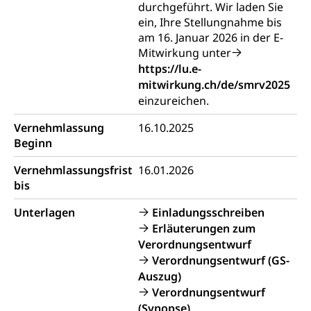
Konsumentenschutz
Kindergarten & Basisstufe
durchgeführt. Wir laden Sie
ein, Ihre Stellungnahme bis
Konsumentenrechte, Produktsicherheit,
Frühe Förderung
Preisüberwachung, Preisüberwacher,
am 16. Januar 2026 in der E-
Konsumentenorganisation, parallele Einfuhr,
Mitwirkung unter
regionale Erschöpfung, nationale Erschöpfung,
https://lu.e-
internationale Erschöpfung, Preisabsprache, Kartell,
mitwirkung.ch/de/smrv2025
Cassis-deDijon-Prinzip
einzureichen.
Lebensmittelkontrolle und
Krankenversicherung
Vernehmlassung
16.10.2025
Verbraucherschutz
Beginn
Unfallversicherung, Berufsunfallversicherung,
Krankheit, Unfall, Prämienverbilligung,
Vernehmlassungsfrist
Krankenkasse
16.01.2026
bis
Krankenversicherung (WAS Luzern)
Lebensmittelsicherheit
Unterlagen
Einladungsschreiben
Prämienverbilligung (WAS Luzern)
sichere Lebensmittel, Lebensmittelkontrolle,
Erläuterungen zum
Lebensmittelhygiene, Produktesicherheit
Verordnungsentwurf
Obligatorische Krankenversicherung (WAS
Verordnungsentwurf (GS-
Luzern)
Trinkwasser
Prävention
Auszug)
Kranken- und Unfallversicherung
Lebensmittel
Gesundheitsvorsorge, Wellness, Unfallverhütung,
Verordnungsentwurf
Suchtprävention, Alkoholprävention,
(Synopse)