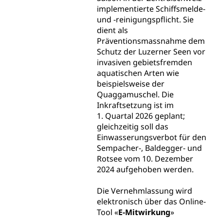
Finanzielle Unterstützung für Ausbildung
Technische Hochschule, Studium,
Informatikmittelschule
implementierte Schiffsmelde-
Hochschulstudium, Universitätsstudium,
Pflege HF oder Studium Pflege FH
Kindergarten & Basisstufe
und -reinigungspflicht. Sie
universitäre Ausbildung, akademische Ausbildung,
Wirtschaftsmittelschule
dient als
Fachstelle Stipendien (beruf.lu.ch)
Hochschulbildung, Hochschule, universitäre
Förderangebote
FMS und Vollzeitschulen mit BM
Präventionsmassnahme dem
Hochschule, Bachelor, Master, Doktorat,
Studienbeiträge Höhere Berufsbildung
Sonderschulung
Weiterbildung, Forschung, Entwicklung,
Schutz der Luzerner Seen vor
Dienstleistungen, Hochschule Luzern,
invasiven gebietsfremden
Finanzielle Unterstützung Pädagogische
Musikschulen
Fachhochschule Zentralschweiz, HSLU,
aquatischen Arten wie
Hochschule PHLU
Pädagogische Hochschule Luzern, PH Luzern, UniLU,
Schulferien
beispielsweise der
swissuniversities (Dachorganisation der Schweizer
Stipendien Hochschule Luzern hslu
Quaggamuschel. Die
Hochschulen)
Früherziehung
Inkraftsetzung ist im
Schuldienste
1. Quartal 2026 geplant;
swissuniversities
Vorschule
gleichzeitig soll das
Betreuungsangebote
Universität Luzern
Kindergarten, Kinderkrippe, Krippe, Kinderhort,
Einwasserungsverbot für den
Kindertagesstätte, Spielgruppe, Tagesmutter,
Sempacher-, Baldegger- und
Schulliste
Fachstelle Hochschulbildung
Freiwilliges Kindergarten Jahr
Rotsee vom 10. Dezember
Heilpädagogische Schulen
2024 aufgehoben werden.
Kinderbetreuung
Freiwilliger Schulsport
Freiwilliges Kindergarten Jahr
Die Vernehmlassung wird
Gesundheit und Soziales
elektronisch über das Online-
Frühe Sprachförderung
Tool «
E-Mitwirkung
»