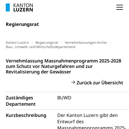
Wissenschaft, Forschung, Entwicklung, Projekte
Na
Pilotprojekte Klima
Erwachsenenbildung und Weiterbildung
Regierungsrat
Innovative Projekte Landwirtschaft und
Umschulung, zweiter Bildungsweg,
Nachdiplomstudium, Zusatzlehre, Höhere
Wald
Berufsbildung, Berufsmatura nach Lehre,
Projektförderung Universität Luzern unilu
Kanton Luzern
Regierungsrat
Vernehmlassungen Archiv
Neuorientierung, Grundkompetenzen,
Bau-, Umwelt- und Wirtschaftsdepartement
Berufsberatung, Standortbestimmung,
Studienberatung, Beratung und Unterstützung,
Regierungsrat
Berufsabschluss für Erwachsene
Vernehmlassung Massnahmenprogramm 2025-2028
zum Schutz vor Naturgefahren und zur
Revitalisierung der Gewässer
Erwachsenenmatura
Berufliche Grundbildung
Bildungsgutscheine Grundkompetenzen
Lehre, Berufsfachschule, Lehrbetrieb, Lehrvertrag,
Zurück zur Übersicht
Berufsberatung, Qualifikationsverfahren,
Bildung & Berufsabschluss für Erwachsene
Berufswahl & Berufsberatung, Schnupperlehre und
Zuständiges
BUWD
Lehrstellensuche, Berufsmaturität,
Fachperson Betreuung (verkürzte
Departement
Brückenangebote, Zugewanderte & Arbeitsmarkt,
Grundbildung)
Fachstelle Berufsbildung
Kurzbeschreibung
Der Kanton Luzern gibt den
Fachperson Gesundheit (verkürzte
Schulen und Berufsbildungszentren
Entwurf des
Hochschule Fachhochschule
Grundbildung)
Massnahmenprogramms 2025-