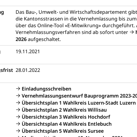
Fachmittelschulen (beruf.lu.ch)
Studienwahl- und Stud
portcamps
Primarschule
Sekundarschule
Schulpflich
d Darlehen
ng
Das Bau-, Umwelt- und Wirtschaftsdepartement gib
mittelschule
Informatikmittelschule
Wirtschaftsmitte
die Kantonsstrassen in die Vernehmlassung bis zum 
ung
Musikschulen
Schulferien
Früherziehung
Schu
, Stipendien, Ausbildungsdarlehen
über das Online-Tool «E-Mitwikrung» durchgeführt.
sche Schulen
Freiwilliger Schulsport
Vernehmlassungsverfahren sind ab sofort unter
niversität Luzern unilu
Finanzielle Unterstützung für A
2026
aufgeschaltet.
ipendien (beruf.lu.ch)
Studienbeiträge Höhere Berufsbi
schule, Studium, Hochschulstudium, Universitätsstudium, univers
, Hochschule, universitäre Hochschule, Bachelor, Master, Doktora
g
19.11.2021
Unterstützung Pädagogische Hochschule PHLU
Stipendi
rn, Fachhochschule Zentralschweiz, HSLU, Pädagogische Hochschul
on der Schweizer Hochschulen)
sfrist
28.01.2022
ities
Universität Luzern
Fachstelle Hochschulbildung
nderkrippe, Krippe, Kinderhort, Kindertagesstätte, Spielgruppe, Ta
Einladungsschreiben
Vernehmlassungsentwurf Bauprogramm 2023-202
uung
Freiwilliges Kindergarten Jahr
Frühe Sprachförd
Übersichtsplan 1 Wahlkreis Luzern-Stadt Luzern
rung
Übersichstplan 2 Wahlkreis Willisau
Soziales
Übersichtsplan 3 Wahlkreis Hochdorf
Übersichtsplan 4 Wahlkreis Entlebuch
schutz
Übersichtsplan 5 Wahlkreis Sursee
te, Produktsicherheit, Preisüberwachung, Preisüberwacher, Konsu