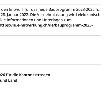
ienbearatung
Fachklasse Grafik
t
Kindergarten & Basisstufe
Förderangebote
t den Entwurf für das neue Bauprogramm 2023-2026 für
lschule
FMS und Vollzeitschulen mit BM
28. Januar 2022. Die Vernehmlassung wird elektronisch
ldienste
Betreuungsangebote
Schulliste
 Alle Informationen und Unterlagen zum
https://lu.e-mitwirkung.ch/de/bauprogramm-2023-
usbildung Pflege HF oder Studium Pflege FH
ldung
itäre Ausbildung, akademische Ausbildung,
t, Weiterbildung, Forschung, Entwicklung, Dienstleistungen,
en Hochschule Luzern hslu
e Luzern, PH Luzern, UniLU, swissuniversities
gesmutter, Freiwilliges Kindergarten Jahr
6 für die Kantonsstrassen
erung
Kindergarten & Basisstufe
 und Land
mentenorganisation, parallele Einfuhr, regionale