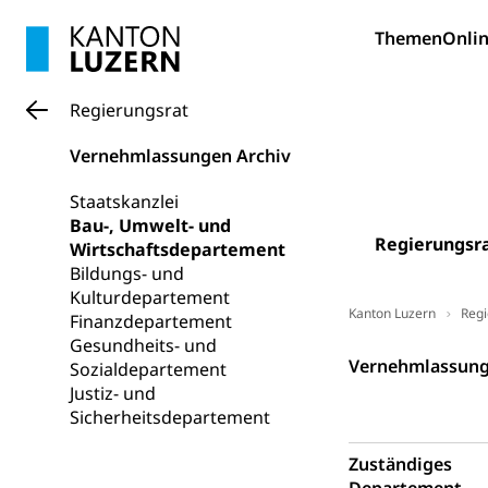
Pilotprojekt
Erwachsenenb
Themen
Onlin
Umschulung, zwe
Grundkompetenze
Erwachsene
Berufliche Gr
Regierungsrat
Fachperson B
Lehre, Berufsfac
Vernehmlassungen Archiv
Allgemeinbil
Staatskanzlei
Schulen und 
Hochschule F
Bildung & Be
Bau-, Umwelt- und
Regierungsr
Fremdsprache
Wirtschaftsdepartement
Studium, Hochsc
Berufsabschl
Bildungs- und
Information
Campus Hor
Kulturdepartement
Mittelschulen
Kanton Luzern
Regi
Finanzdepartement
Berufslehre (
Pädagogische
Gymnasium, Hand
Gesundheits- und
Informatikmitte
Regierungsrat
Berufsmaturi
Vernehmlassung 
Sozialdepartement
und Vollzeitsch
Justiz- und
Sicherheitsdepartement
Berufsbildung
Obligatorische
Fach- & Wirt
Schulpflicht, S
Zuständiges
Psychomotorik, 