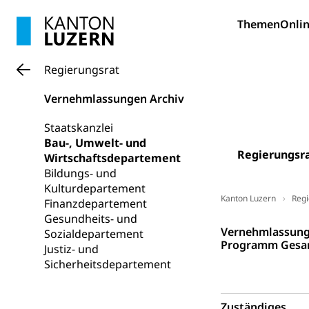
Bildung und Fo
Themen
Onlin
Wissenschaft
Forschungsförde
Regierungsrat
Pilotprojekt
Erwachsenenb
Vernehmlassungen Archiv
Umschulung, zwe
Grundkompetenze
Staatskanzlei
Bau-, Umwelt- und
Erwachsene
Berufliche Gr
Regierungsr
Wirtschaftsdepartement
Bildungs- und
Fachperson B
Lehre, Berufsfac
Kulturdepartement
Allgemeinbil
Kanton Luzern
Regi
Finanzdepartement
Gesundheits- und
Schulen und 
Hochschule F
Bildung & Be
Regierungsrat
Vernehmlassungs
Sozialdepartement
Fremdsprache
Studium, Hochsc
Programm Gesam
Berufsabschl
Justiz- und
Sicherheitsdepartement
Information
Campus Hor
Mittelschulen
Berufslehre (
Pädagogische
Gymnasium, Hand
Zuständiges
Informatikmitte