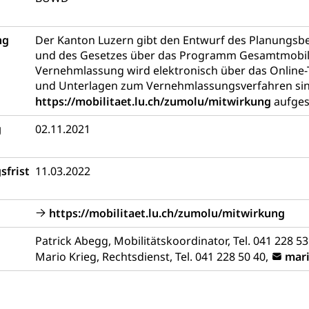
tät
Zentrum für Brückenangebote
ulen mit BM
ng
Der Kanton Luzern gibt den Entwurf des Planungsber
 / Mittelschulen (gruezi.lu.ch)
Fachklasse Grafik (fachkl
 Schulzeit
und des Gesetzes über das Programm Gesamtmobilit
schafts-Mittelschulzentrum FMZ
Gymnasialbildung, Kan
chulobligatorium, Primarschule, Sekundarschule, Schulferien, Tag
Vernehmlassung wird elektronisch über das Online-
Schulpsychologie, Schulsozialarbeit, Heilpädagogik und Sondersch
und Unterlagen zum Vernehmlassungsverfahren sin
Fachmittelschulen (beruf.lu.ch)
Studienwahl- und Stud
https://mobilitaet.lu.ch/zumolu/mitwirkung
aufges
portcamps
Primarschule
Sekundarschule
Schulpflich
d Darlehen
mittelschule
Informatikmittelschule
Wirtschaftsmitte
g
02.11.2021
ung
Musikschulen
Schulferien
Früherziehung
Schu
, Stipendien, Ausbildungsdarlehen
sche Schulen
Freiwilliger Schulsport
niversität Luzern unilu
Finanzielle Unterstützung für A
sfrist
11.03.2022
ipendien (beruf.lu.ch)
Studienbeiträge Höhere Berufsbi
schule, Studium, Hochschulstudium, Universitätsstudium, univers
, Hochschule, universitäre Hochschule, Bachelor, Master, Doktora
Unterstützung Pädagogische Hochschule PHLU
Stipendi
rn, Fachhochschule Zentralschweiz, HSLU, Pädagogische Hochschul
https://mobilitaet.lu.ch/zumolu/mitwirkung
on der Schweizer Hochschulen)
Patrick Abegg, Mobilitätskoordinator, Tel. 041 228 53
ities
Universität Luzern
Fachstelle Hochschulbildung
Mario Krieg, Rechtsdienst, Tel. 041 228 50 40,
mari
nderkrippe, Krippe, Kinderhort, Kindertagesstätte, Spielgruppe, Ta
uung
Freiwilliges Kindergarten Jahr
Frühe Sprachförd