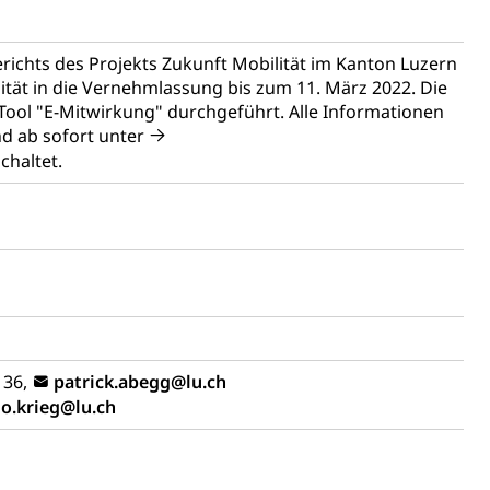
ichts des Projekts Zukunft Mobilität im Kanton Luzern
assegrafik.ch)
ät in die Vernehmlassung bis zum 11. März 2022. Die
tonsschulen
esschule, Schulergänzende Betreuung, Logopädie,
Tool "E-Mitwirkung" durchgeführt. Alle Informationen
ulen
d ab sofort unter
ienbearatung
Fachklasse Grafik
chaltet.
t
Kindergarten & Basisstufe
Förderangebote
lschule
FMS und Vollzeitschulen mit BM
ldienste
Betreuungsangebote
Schulliste
usbildung Pflege HF oder Studium Pflege FH
ldung
itäre Ausbildung, akademische Ausbildung,
t, Weiterbildung, Forschung, Entwicklung, Dienstleistungen,
en Hochschule Luzern hslu
e Luzern, PH Luzern, UniLU, swissuniversities
 36,
patrick.abegg@lu.ch
o.krieg@lu.ch
gesmutter, Freiwilliges Kindergarten Jahr
erung
Kindergarten & Basisstufe